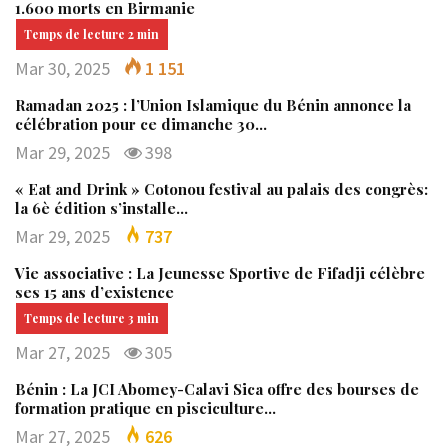
1.600 morts en Birmanie
Mar 30, 2025
1 151
Ramadan 2025 : l’Union Islamique du Bénin annonce la
célébration pour ce dimanche 30…
Mar 29, 2025
398
« Eat and Drink » Cotonou festival au palais des congrès:
la 6è édition s’installe…
Mar 29, 2025
737
Vie associative : La Jeunesse Sportive de Fifadji célèbre
ses 15 ans d’existence
Mar 27, 2025
305
Bénin : La JCI Abomey-Calavi Sica offre des bourses de
formation pratique en pisciculture…
Mar 27, 2025
626