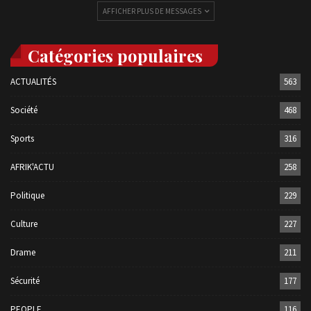
AFFICHER PLUS DE MESSAGES
Catégories populaires
ACTUALITÉS
563
Société
468
Sports
316
AFRIK'ACTU
258
Politique
229
Culture
227
Drame
211
Sécurité
177
PEOPLE
116