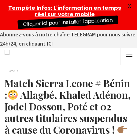
X
Tempête Infos
: L'information en temps
réel sur votre mobile
Cliquer ici pour installer l'application
Abonnez-vous à notre chaîne TELEGRAM pour nous suivre
24h/24, en cliquant ICI
Home
Match Sierra Leone # Bénin
:
Allagbé, Khaled Adénon,
Jodel Dossou, Poté et 02
autres titulaires suspendus
à cause du Coronavirus !