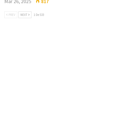
Mar 26, 2025
817
PREV
NEXT
1 De 533