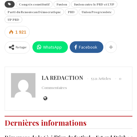
Congrès constitutif
Fusion
fusion entre le PRD et L'UP
Parti du Renouveau Démocratique
PRD
Union Progressiste
UP PRD
1 921
WhatsApp
Facebook
Partager
LA REDACTION
5321 Articles
0
Commentaires
Dernières informations