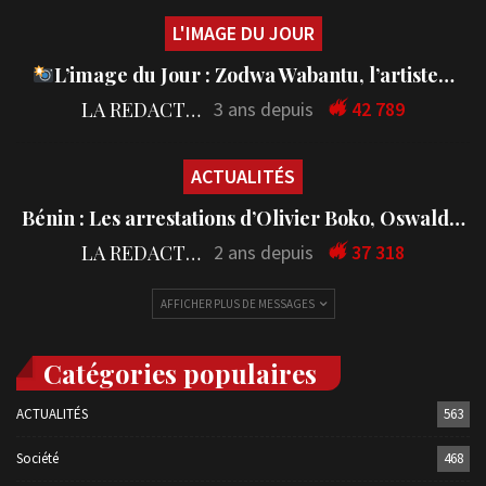
L'IMAGE DU JOUR
L’image du Jour : Zodwa Wabantu, l’artiste…
LA REDACTION
3 ans depuis
42 789
ACTUALITÉS
Bénin : Les arrestations d’Olivier Boko, Oswald…
LA REDACTION
2 ans depuis
37 318
AFFICHER PLUS DE MESSAGES
Catégories populaires
ACTUALITÉS
563
Société
468