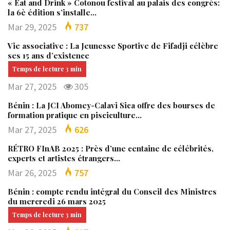
« Eat and Drink » Cotonou festival au palais des congrès:
la 6è édition s’installe…
Mar 29, 2025
737
Vie associative : La Jeunesse Sportive de Fifadji célèbre
ses 15 ans d’existence
Mar 27, 2025
305
Bénin : La JCI Abomey-Calavi Sica offre des bourses de
formation pratique en pisciculture…
Mar 27, 2025
626
RÉTRO FInAB 2025 : Près d’une centaine de célébrités,
experts et artistes étrangers…
Mar 26, 2025
757
Bénin : compte rendu intégral du Conseil des Ministres
du mercredi 26 mars 2025