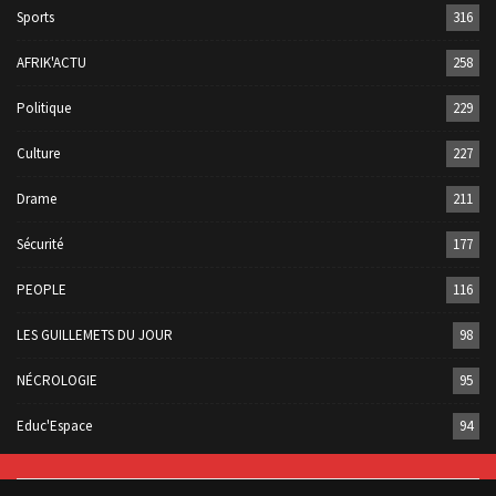
Sports
316
AFRIK'ACTU
258
Politique
229
Culture
227
Drame
211
Sécurité
177
PEOPLE
116
LES GUILLEMETS DU JOUR
98
NÉCROLOGIE
95
Educ'Espace
94