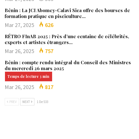
Bénin : La JCI Abomey-Calavi Sica offre des bourses de
formation pratique en pisciculture…
Mar 27, 2025
626
RÉTRO FInAB 2025 : Près d’une centaine de célébrités,
experts et artistes étrangers…
Mar 26, 2025
757
Bénin : compte rendu intégral du Conseil des Ministres
du mercredi 26 mars 2025
Mar 26, 2025
817
PREV
NEXT
1 De 533