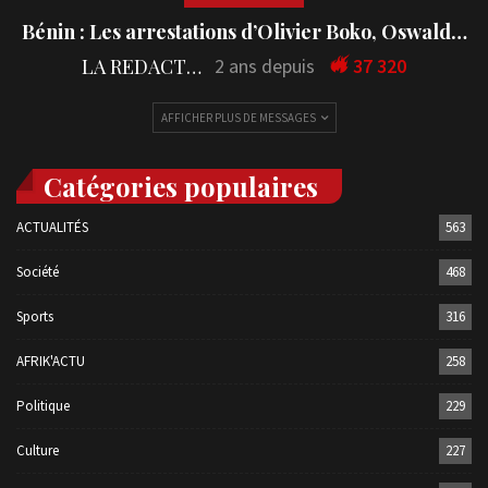
Bénin : Les arrestations d’Olivier Boko, Oswald…
LA REDACTION
2 ans depuis
37 320
AFFICHER PLUS DE MESSAGES
Catégories populaires
ACTUALITÉS
563
Société
468
Sports
316
AFRIK'ACTU
258
Politique
229
Culture
227