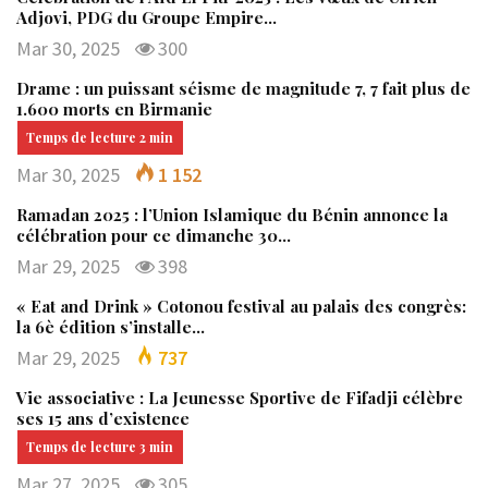
Adjovi, PDG du Groupe Empire…
Mar 30, 2025
300
Drame : un puissant séisme de magnitude 7, 7 fait plus de
1.600 morts en Birmanie
Mar 30, 2025
1 152
Ramadan 2025 : l’Union Islamique du Bénin annonce la
célébration pour ce dimanche 30…
Mar 29, 2025
398
« Eat and Drink » Cotonou festival au palais des congrès:
la 6è édition s’installe…
Mar 29, 2025
737
Vie associative : La Jeunesse Sportive de Fifadji célèbre
ses 15 ans d’existence
Mar 27, 2025
305