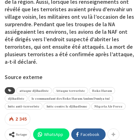
de la région. Aussi, lorsque les renseignements ont
révélé que les terroristes avaient prévu d’envahir un
village voisin, les militaires ont vu là l’occasion de les
surprendre. Pendant que les troupes de la NA
assiégeaient les environs, les avions de la NAF ont
été dirigés vers l’endroit suspecté d’abriter les
terroristes, qui ont ensuite été attaqués. La mort de
plusieurs terroristes a été confirmée après l’attaque,
a-t-il déclaré.
Source externe
attaque djihadiste
Attaque terroriste
Boko Haram
djihadiste
le commandant des Boko Haram Aminu Duniya tué
lutte anti-terroriste
lutte contre le djihadisme
Nigeria Air Force
2 345
WhatsApp
Facebook
Partager