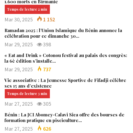
1.600 morts en Birmanie
Mar 30, 2025
1 152
Ramadan 2025 : l’Union Islamique du Bénin annonce la
célébration pour ce dimanche 30…
Mar 29, 2025
398
« Eat and Drink » Cotonou festival au palais des congrès:
la 6è édition s’installe…
Mar 29, 2025
737
Vie associative : La Jeunesse Sportive de Fifadji célèbre
ses 15 ans d’existence
Mar 27, 2025
305
Bénin : La JCI Abomey-Calavi Sica offre des bourses de
formation pratique en pisciculture…
Mar 27, 2025
626