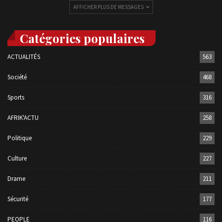
AFFICHER PLUS DE MESSAGES
Catégories populaires
ACTUALITÉS
563
Société
468
Sports
316
AFRIK'ACTU
258
Politique
229
Culture
227
Drame
211
Sécurité
177
PEOPLE
116