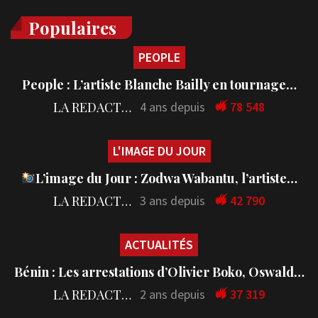
Populaires
PEOPLE
People : L’artiste Blanche Bailly en tournage…
LA REDACTION
4 ans depuis
78 548
L'IMAGE DU JOUR
L’image du Jour : Zodwa Wabantu, l’artiste…
LA REDACTION
3 ans depuis
42 790
ACTUALITÉS
Bénin : Les arrestations d’Olivier Boko, Oswald…
LA REDACTION
2 ans depuis
37 319