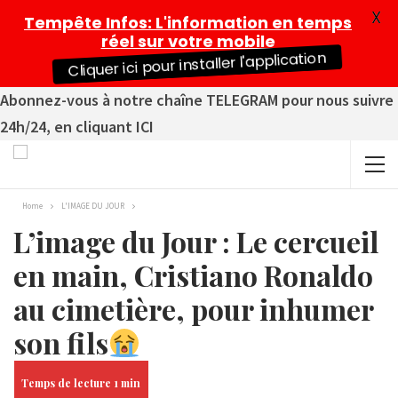
X
Tempête Infos
: L'information en temps
réel sur votre mobile
Cliquer ici pour installer l'application
Abonnez-vous à notre chaîne TELEGRAM pour nous suivre
24h/24, en cliquant ICI
Home
L'IMAGE DU JOUR
L’image du Jour : Le cercueil
en main, Cristiano Ronaldo
au cimetière, pour inhumer
son fils