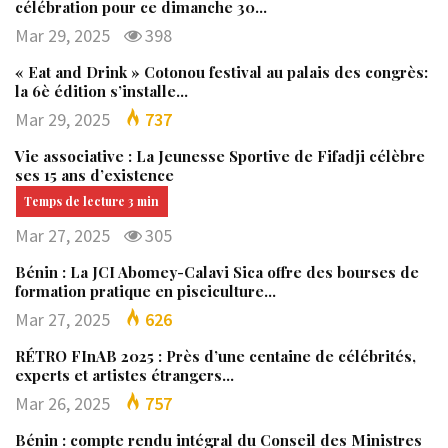
célébration pour ce dimanche 30…
Mar 29, 2025
398
« Eat and Drink » Cotonou festival au palais des congrès:
la 6è édition s’installe…
Mar 29, 2025
737
Vie associative : La Jeunesse Sportive de Fifadji célèbre
ses 15 ans d’existence
Mar 27, 2025
305
Bénin : La JCI Abomey-Calavi Sica offre des bourses de
formation pratique en pisciculture…
Mar 27, 2025
626
RÉTRO FInAB 2025 : Près d’une centaine de célébrités,
experts et artistes étrangers…
Mar 26, 2025
757
Bénin : compte rendu intégral du Conseil des Ministres