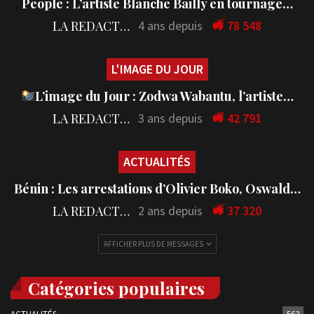
People : L’artiste Blanche Bailly en tournage…
LA REDACTION
4 ans depuis
78 548
L'IMAGE DU JOUR
L’image du Jour : Zodwa Wabantu, l’artiste…
LA REDACTION
3 ans depuis
42 791
ACTUALITÉS
Bénin : Les arrestations d’Olivier Boko, Oswald…
LA REDACTION
2 ans depuis
37 320
AFFICHER PLUS DE MESSAGES
Catégories populaires