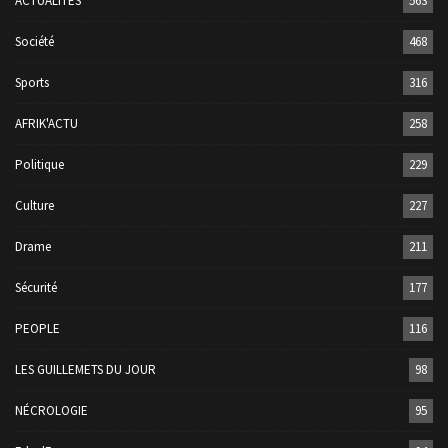
ACTUALITÉS
563
Société
468
Sports
316
AFRIK'ACTU
258
Politique
229
Culture
227
Drame
211
Sécurité
177
PEOPLE
116
LES GUILLEMETS DU JOUR
98
NÉCROLOGIE
95