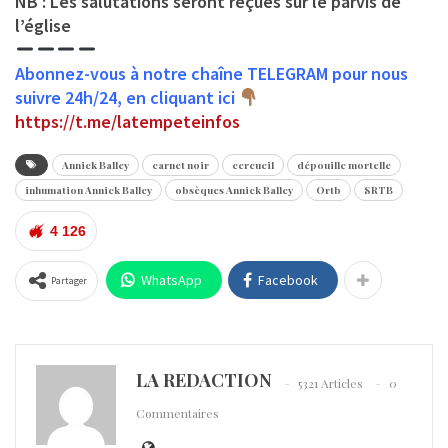
NB : Les salutations seront reçues sur le parvis de
l’église
Abonnez-vous à notre chaîne TELEGRAM pour nous
suivre 24h/24, en cliquant ici
https://t.me/latempeteinfos
Annick Balley
carnet noir
cercueil
dépouille mortelle
inhumation Annick Balley
obsèques Annick Balley
Ortb
SRTB
4 126
WhatsApp
Facebook
Partager
LA REDACTION
5321 Articles
0
Commentaires