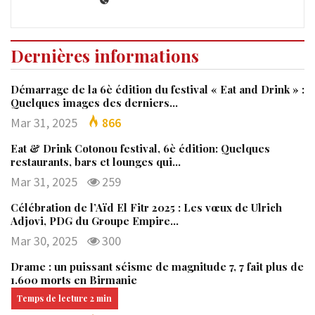
Dernières informations
Démarrage de la 6è édition du festival « Eat and Drink » :
Quelques images des derniers…
Mar 31, 2025
866
Eat & Drink Cotonou festival, 6è édition: Quelques
restaurants, bars et lounges qui…
Mar 31, 2025
259
Célébration de l’Aïd El Fitr 2025 : Les vœux de Ulrich
Adjovi, PDG du Groupe Empire…
Mar 30, 2025
300
Drame : un puissant séisme de magnitude 7, 7 fait plus de
1.600 morts en Birmanie