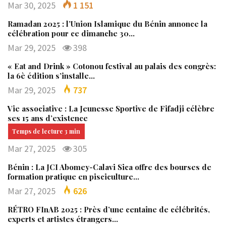
Mar 30, 2025
1 151
Ramadan 2025 : l’Union Islamique du Bénin annonce la
célébration pour ce dimanche 30…
Mar 29, 2025
398
« Eat and Drink » Cotonou festival au palais des congrès:
la 6è édition s’installe…
Mar 29, 2025
737
Vie associative : La Jeunesse Sportive de Fifadji célèbre
ses 15 ans d’existence
Mar 27, 2025
305
Bénin : La JCI Abomey-Calavi Sica offre des bourses de
formation pratique en pisciculture…
Mar 27, 2025
626
RÉTRO FInAB 2025 : Près d’une centaine de célébrités,
experts et artistes étrangers…