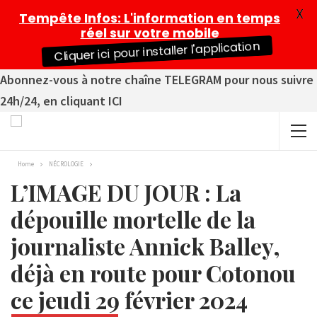
X
Tempête Infos
: L'information en temps
réel sur votre mobile
Cliquer ici pour installer l'application
Abonnez-vous à notre chaîne TELEGRAM pour nous suivre
24h/24, en cliquant ICI
Home
NÉCROLOGIE
L’IMAGE DU JOUR : La
dépouille mortelle de la
journaliste Annick Balley,
déjà en route pour Cotonou
ce jeudi 29 février 2024