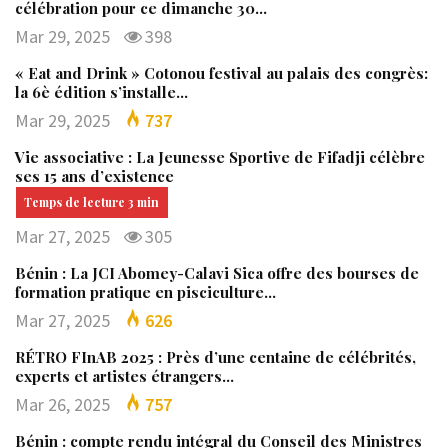
célébration pour ce dimanche 30…
Mar 29, 2025
398
« Eat and Drink » Cotonou festival au palais des congrès:
la 6è édition s’installe…
Mar 29, 2025
737
Vie associative : La Jeunesse Sportive de Fifadji célèbre
ses 15 ans d’existence
Mar 27, 2025
305
Bénin : La JCI Abomey-Calavi Sica offre des bourses de
formation pratique en pisciculture…
Mar 27, 2025
626
RÉTRO FInAB 2025 : Près d’une centaine de célébrités,
experts et artistes étrangers…
Mar 26, 2025
757
Bénin : compte rendu intégral du Conseil des Ministres