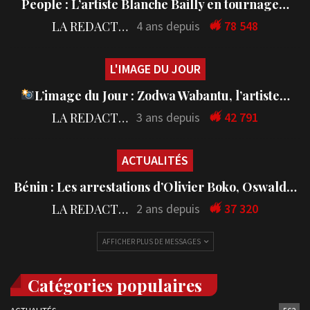
People : L’artiste Blanche Bailly en tournage…
LA REDACTION
4 ans depuis
78 548
L'IMAGE DU JOUR
L’image du Jour : Zodwa Wabantu, l’artiste…
LA REDACTION
3 ans depuis
42 791
ACTUALITÉS
Bénin : Les arrestations d’Olivier Boko, Oswald…
LA REDACTION
2 ans depuis
37 320
AFFICHER PLUS DE MESSAGES
Catégories populaires