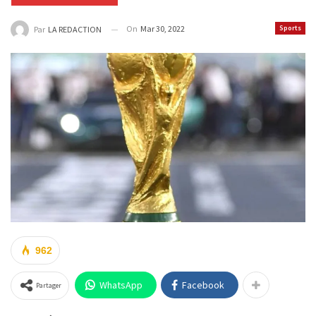
On
Mar 30, 2022
Sports
Par
LA REDACTION
962
WhatsApp
Facebook
Partager