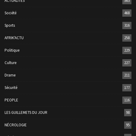
ACTUALITÉS
563
Société
468
Sports
316
AFRIK'ACTU
258
Politique
229
Culture
227
Drame
211
Sécurité
177
PEOPLE
116
LES GUILLEMETS DU JOUR
98
NÉCROLOGIE
95