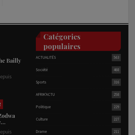
Catégories
populaires
ACTUALITÉS
563
he Bailly
Société
468
depuis
Sports
316
AFRIK'ACTU
258
R
Politique
229
 Zodwa
Culture
227
te…
depuis
Drame
211