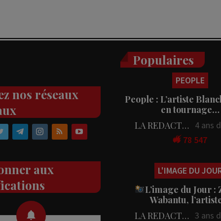
Populaires
PEOPLE
ez nos réseaux
People : L’artiste Blanc
aux
en tournage…
LA REDACTION
4 ans 
78 547
onner aux
L'IMAGE DU JOU
fications
L’image du Jour :
Wabantu, l’artis
LA REDACTION
3 ans 