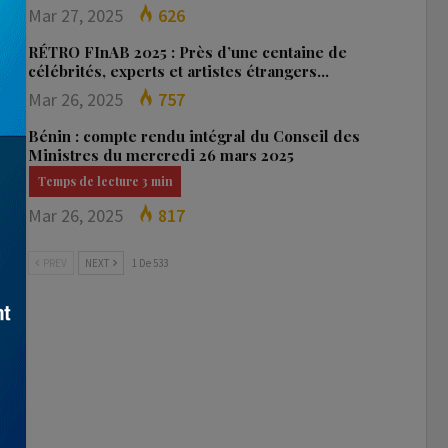
Mar 27, 2025
626
RÉTRO FInAB 2025 : Près d’une centaine de
célébrités, experts et artistes étrangers…
Mar 26, 2025
757
Bénin : compte rendu intégral du Conseil des
Ministres du mercredi 26 mars 2025
Mar 26, 2025
817
PREV
NEXT
1 De 533