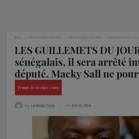
Home
LES GUILLEMETS DU JOUR
LES GUILLEMETS DU JOUR : « Si Macky Sall foule le sol
LES GUILLEMETS DU JOUR : «
sénégalais, il sera arrêt
député, Macky Sall ne pou
On
Oct 15, 2024
Par
LA REDACTION