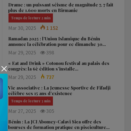
Drame : un puissant séisme de magnitude 7, 7 fait
plus de 1.600 morts en Birmanie
Mar 30, 2025
1 152
Ramadan 2025 : l’Union Islamique du Bénin
annonce la célébration pour ce dimanche 30…
Mar 29, 2025
398
« Eat and Drink » Cotonou festival au palais des
congrès: la 6è édition s’installe…
Mar 29, 2025
737
Vie associative : La Jeunesse Sportive de Fifadji
célèbre ses 15 ans d’existence
Mar 27, 2025
305
Bénin : La JCI Abomey-Calavi Sica offre des
bourses de formation pratique en pisciculture…