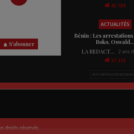
42 789
 des notifications en temps
rectement sur votre appareil,
ACTUALITÉS
nez-vous dès maintenant.
Bénin : Les arrestations
Boko, Oswald
S'abonner
LA REDACTION
2 ans 
37 318
AFFICHER PLUS DE MESSAGE
droits réservés.