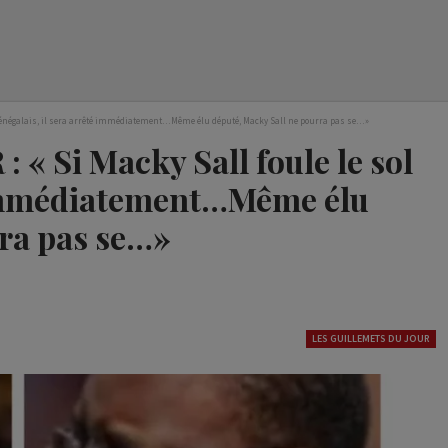
 sénégalais, il sera arrêté immédiatement…Même élu député, Macky Sall ne pourra pas se…»
 Si Macky Sall foule le sol
é immédiatement…Même élu
rra pas se…»
LES GUILLEMETS DU JOUR