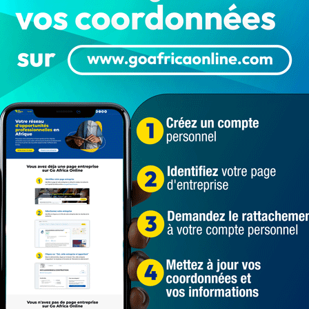
ta, Directeur général de la Caisse des
Sénégal
aire à la Justice de son pays. Il va payer ce qu’il a fait
a arrêté immédiatement. Il va rendre compte pour tous les
 Macky Sall n’ose pas battre campagne dans les rues de
actes. On a les moyens de lui faire payer et il va payer,
uences graves. La documentation est là. Les gens qu’il a
igner contre lui (…) ».
 Dépôts et Consignations (CDC) du Sénégal
ivre 24h/24, en cliquant ici
législatives au Sénégal
les guillemets
Macky Sall