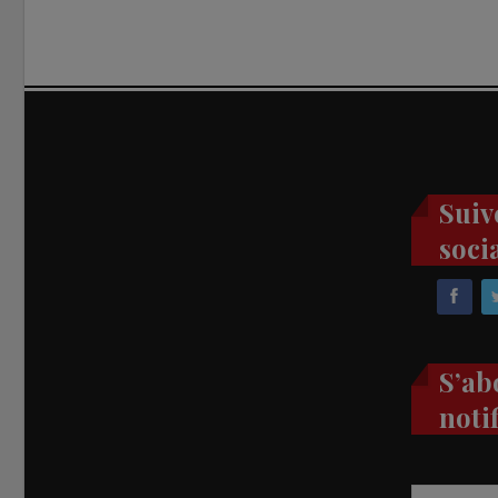
Suiv
soci
S’ab
noti