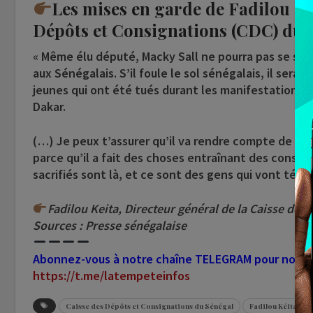
Les mises en garde de Fadilou Kei
Dépôts et Consignations (CDC) du 
« Même élu député, Macky Sall ne pourra pas se soustr
aux Sénégalais. S’il foule le sol sénégalais, il ser
jeunes qui ont été tués durant les manifestations.
Dakar.
(…) Je peux t’assurer qu’il va rendre compte de ses 
parce qu’il a fait des choses entraînant des conséq
sacrifiés sont là, et ce sont des gens qui vont témo
Fadilou Keita, Directeur général de la Caisse des
Sources : Presse sénégalaise
Abonnez-vous à notre chaîne TELEGRAM pour nous su
https://t.me/latempeteinfos
Caisse des Dépôts et Consignations du Sénégal
Fadilou Kéita