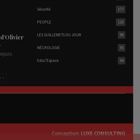
Sécurité
177
PEOPLE
116
LES GUILLEMETS DU JOUR
98
 d’Olivier
…
NÉCROLOGIE
95
depuis
Educ'Espace
94
S
Conception:
LUXE CONSULTING