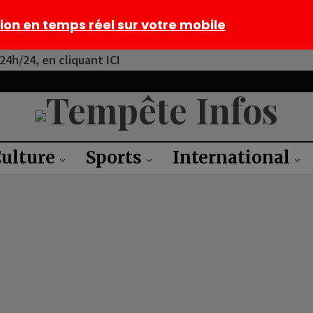
tion en temps réel sur votre mobile
4h/24, en cliquant ICI
ulture
Sports
International