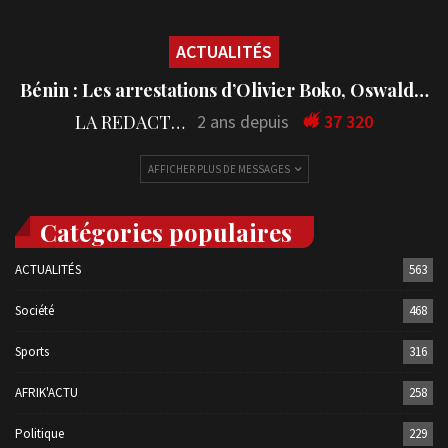
ACTUALITÉS
Bénin : Les arrestations d’Olivier Boko, Oswald…
LA REDACTION
2 ans depuis
37 320
AFFICHER PLUS DE MESSAGES
Catégories populaires
ACTUALITÉS
563
Société
468
Sports
316
AFRIK'ACTU
258
Politique
229