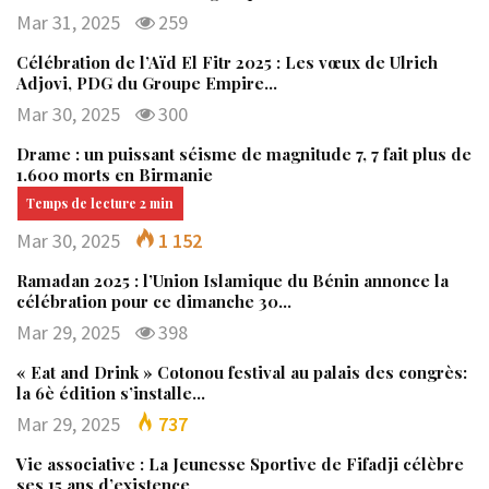
Mar 31, 2025
259
Célébration de l’Aïd El Fitr 2025 : Les vœux de Ulrich
Adjovi, PDG du Groupe Empire…
Mar 30, 2025
300
Drame : un puissant séisme de magnitude 7, 7 fait plus de
1.600 morts en Birmanie
Mar 30, 2025
1 152
Ramadan 2025 : l’Union Islamique du Bénin annonce la
célébration pour ce dimanche 30…
Mar 29, 2025
398
« Eat and Drink » Cotonou festival au palais des congrès:
la 6è édition s’installe…
Mar 29, 2025
737
Vie associative : La Jeunesse Sportive de Fifadji célèbre
ses 15 ans d’existence