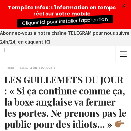
X
Tempête Infos
: L'information en temps
réel sur votre mobile
Cliquer ici pour installer l'application
Abonnez-vous à notre chaîne TELEGRAM pour nous suivre
24h/24, en cliquant ICI
Home
LES GUILLEMETS DU JOUR
LES GUILLEMETS DU JOUR
: « Si ça continue comme ça,
la boxe anglaise va fermer
les portes. Ne prenons pas le
public pour des idiots… »