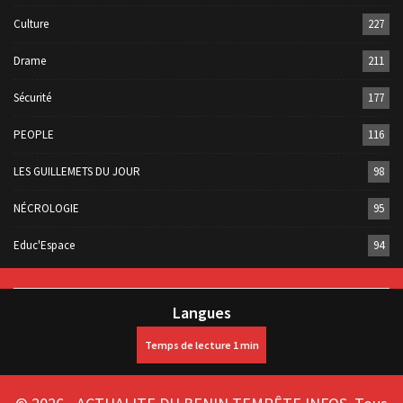
Culture
227
Drame
211
Sécurité
177
PEOPLE
116
LES GUILLEMETS DU JOUR
98
NÉCROLOGIE
95
Educ'Espace
94
Langues