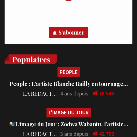
Recevez des notifications en temps réel directement sur
votre appareil, abonnez-vous dès maintenant.
S'abonner
Populaires
PEOPLE
People : L’artiste Blanche Bailly en tournage…
LA REDACTION
4 ans depuis
78 548
L'IMAGE DU JOUR
L’image du Jour : Zodwa Wabantu, l’artiste…
LA REDACTION
3 ans depuis
42 790