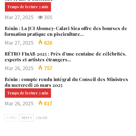
Mar 27, 2025
305
Bénin : La JCI Abomey-Calavi Sica offre des bourses de
formation pratique en pisciculture…
Mar 27, 2025
626
RÉTRO FInAB 2025 : Près d’une centaine de célébrités,
experts et artistes étrangers…
Mar 26, 2025
757
Bénin : compte rendu intégral du Conseil des Ministres
du mercredi 26 mars 2025
Mar 26, 2025
817
PREV
NEXT
1 De 533