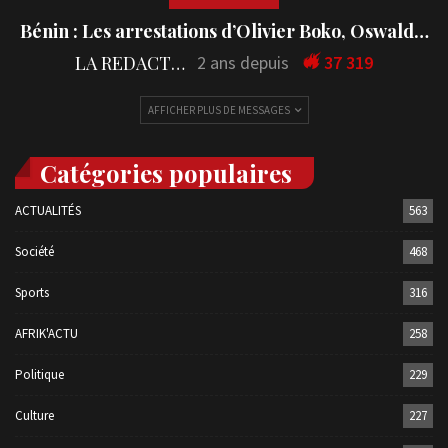
Bénin : Les arrestations d’Olivier Boko, Oswald…
LA REDACTION
2 ans depuis
37 319
AFFICHER PLUS DE MESSAGES
Catégories populaires
ACTUALITÉS
563
Société
468
Sports
316
AFRIK'ACTU
258
Politique
229
Culture
227