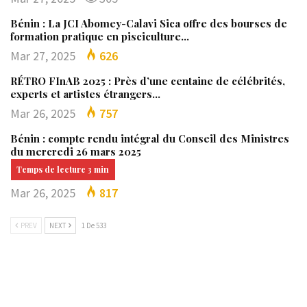
Bénin : La JCI Abomey-Calavi Sica offre des bourses de
formation pratique en pisciculture…
Mar 27, 2025
626
RÉTRO FInAB 2025 : Près d’une centaine de célébrités,
experts et artistes étrangers…
Mar 26, 2025
757
Bénin : compte rendu intégral du Conseil des Ministres
du mercredi 26 mars 2025
Mar 26, 2025
817
PREV
NEXT
1 De 533