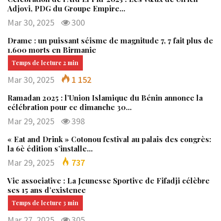
Adjovi, PDG du Groupe Empire…
Mar 30, 2025
300
Drame : un puissant séisme de magnitude 7, 7 fait plus de
1.600 morts en Birmanie
Mar 30, 2025
1 152
Ramadan 2025 : l’Union Islamique du Bénin annonce la
célébration pour ce dimanche 30…
Mar 29, 2025
398
« Eat and Drink » Cotonou festival au palais des congrès:
la 6è édition s’installe…
Mar 29, 2025
737
Vie associative : La Jeunesse Sportive de Fifadji célèbre
ses 15 ans d’existence
Mar 27, 2025
305