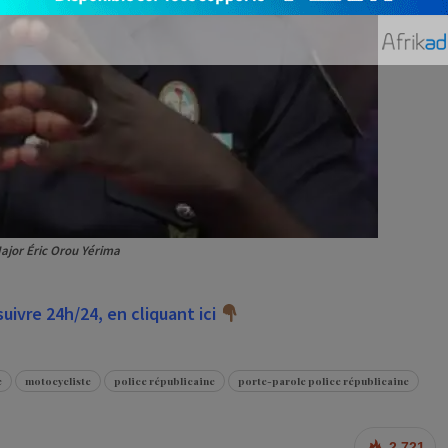
jor Éric Orou Yérima
ivre 24h/24, en cliquant ici
e
motocycliste
police républicaine
porte-parole police républicaine
2 721