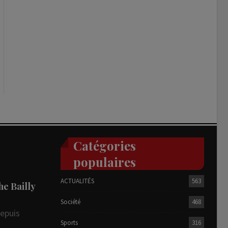
Catégories
populaires
ACTUALITÉS
563
he Bailly
Société
468
depuis
Sports
316