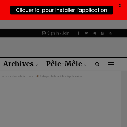
X
Cliquer ici pour installer l'application
Sign in / Join
Archives
Pêle-Mêle
ise pas les frais de fourrière…»
Porte-parole de la Police Républicaine