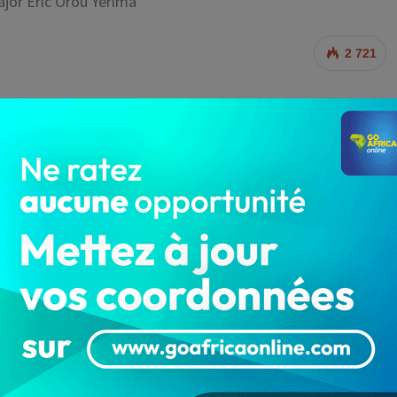
jor Éric Orou Yérima
2 721
 lorsque vous êtes verbalisé, vous disposez d’un
r la contravention. Dans ce délai, on ne vous
C’est après ces trois jours, qu’on commence par
as où vous ne venez pas chercher votre moyen de
cement ».
 Yérima, Porte-parole de la Police Républicaine, dans le