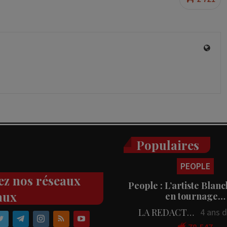
Populaires
PEOPLE
ez nos réseaux
People : L’artiste Blanc
aux
en tournage…
LA REDACTION
4 ans 