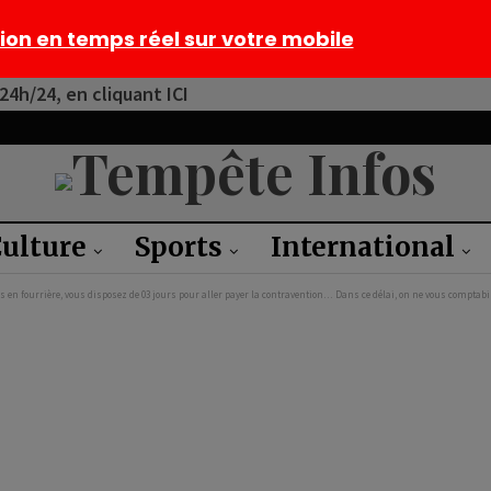
tion en temps réel sur votre mobile
4h/24, en cliquant ICI
ulture
Sports
International
en fourrière, vous disposez de 03 jours pour aller payer la contravention… Dans ce délai, on ne vous comptabil