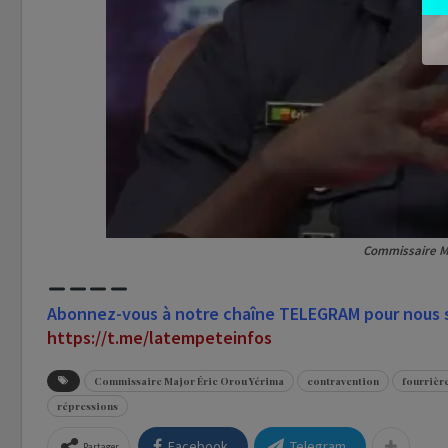
Commissaire Ma
Abonnez-vous à notre chaîne TELEGRAM pour nous su
https://t.me/latempeteinfos
Commissaire Major Éric Orou Yérima
contravention
fourrièr
répressions
Facebook
Telegram
Partager