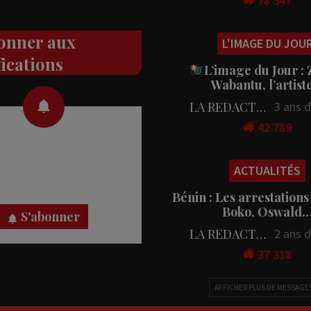
78 547
onner aux
L'IMAGE DU JOU
fications
L’image du Jour :
Wabantu, l’artis
LA REDACTION
3 ans 
42 789
 des notifications en temps
rectement sur votre appareil,
ACTUALITÉS
nez-vous dès maintenant.
Bénin : Les arrestations
Boko, Oswald
S'abonner
LA REDACTION
2 ans 
37 318
AFFICHER PLUS DE MESSAGE