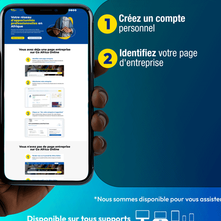
droit des citoyens, à la veille du démarrage des
vue dès le 1er mars 2024 au Bénin.