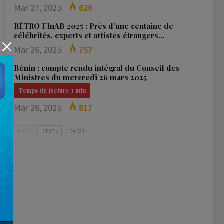
Mar 27, 2025
626
RÉTRO FInAB 2025 : Près d’une centaine de
célébrités, experts et artistes étrangers…
Mar 26, 2025
757
Bénin : compte rendu intégral du Conseil des
Ministres du mercredi 26 mars 2025
Mar 26, 2025
817
PREV
NEXT
1 De 533