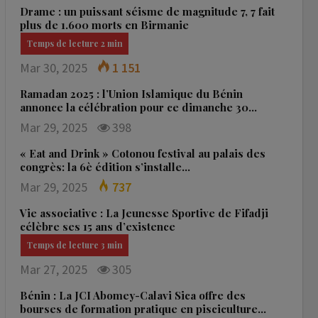
Drame : un puissant séisme de magnitude 7, 7 fait
plus de 1.600 morts en Birmanie
Mar 30, 2025
1 151
Ramadan 2025 : l’Union Islamique du Bénin
annonce la célébration pour ce dimanche 30…
Mar 29, 2025
398
« Eat and Drink » Cotonou festival au palais des
congrès: la 6è édition s’installe…
Mar 29, 2025
737
Vie associative : La Jeunesse Sportive de Fifadji
célèbre ses 15 ans d’existence
Mar 27, 2025
305
Bénin : La JCI Abomey-Calavi Sica offre des
bourses de formation pratique en pisciculture…