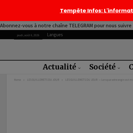
Tempête Infos
: L'informa
Abonnez-vous à notre chaîne TELEGRAM pour nous suivre 2
Langues
jeudi, août 6, 2026
Actualité
Société
C
Home
LES GUILLEMETS DU JOUR
LES GUILLEMETS DU JOUR : « Lorsque votre engin est mis 