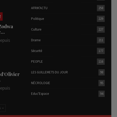
AFRIK'ACTU
258
R
Politique
229
 Zodwa
Culture
227
te…
depuis
Drame
211
Sécurité
177
PEOPLE
116
LES GUILLEMETS DU JOUR
98
 d’Olivier
…
NÉCROLOGIE
95
depuis
Educ'Espace
94
S