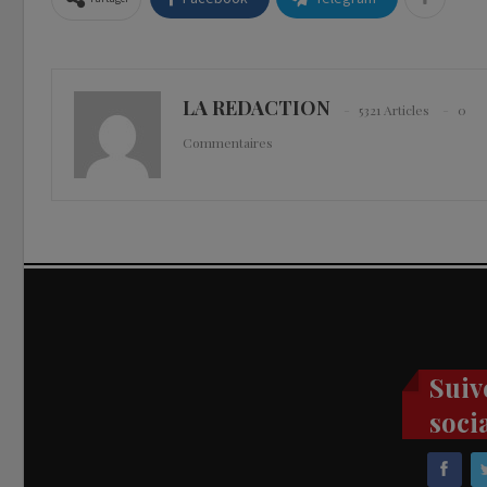
LA REDACTION
5321 Articles
0
Commentaires
Suiv
soci