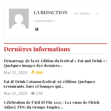
LA REDACTION
5321 Articles
0
Commentaires
Dernières informations
Démarrage de la 6è édition du festival « Eat and Drink » :
Quelques images des derniers…
Mar 31, 2025
866
Eat & Drink Cotonou festival, 6è édition: Quelques
restaurants, bars et lounges qui…
Mar 31, 2025
259
Célébration de l’Aïd El Fitr 2025 : Les vœux de Ulrich
Adjovi, PDG du Groupe Empire…