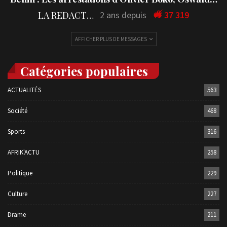
LA REDACTION
2 ans depuis
37 319
AFFICHER PLUS DE MESSAGES
Catégories populaires
ACTUALITÉS
563
Société
468
Sports
316
AFRIK'ACTU
258
Politique
229
Culture
227
Drame
211