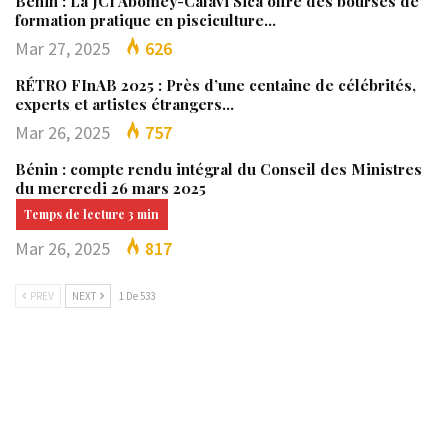
Bénin : La JCI Abomey-Calavi Sica offre des bourses de
formation pratique en pisciculture…
Mar 27, 2025
626
RÉTRO FInAB 2025 : Près d’une centaine de célébrités,
experts et artistes étrangers…
Mar 26, 2025
757
Bénin : compte rendu intégral du Conseil des Ministres
du mercredi 26 mars 2025
Mar 26, 2025
817
PREV
NEXT
1 De 533