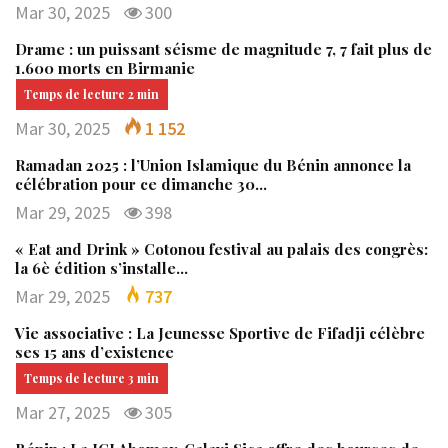
Mar 30, 2025
300
Drame : un puissant séisme de magnitude 7, 7 fait plus de
1.600 morts en Birmanie
Mar 30, 2025
1 152
Ramadan 2025 : l’Union Islamique du Bénin annonce la
célébration pour ce dimanche 30…
Mar 29, 2025
398
« Eat and Drink » Cotonou festival au palais des congrès:
la 6è édition s’installe…
Mar 29, 2025
737
Vie associative : La Jeunesse Sportive de Fifadji célèbre
ses 15 ans d’existence
Mar 27, 2025
305