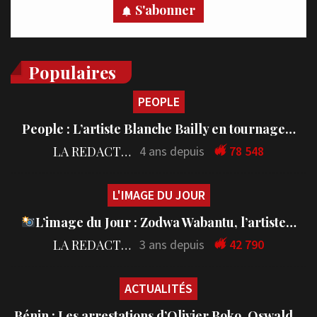
S'abonner
Populaires
PEOPLE
People : L’artiste Blanche Bailly en tournage…
LA REDACTION
4 ans depuis
78 548
L'IMAGE DU JOUR
L’image du Jour : Zodwa Wabantu, l’artiste…
LA REDACTION
3 ans depuis
42 790
ACTUALITÉS
Bénin : Les arrestations d’Olivier Boko, Oswald…