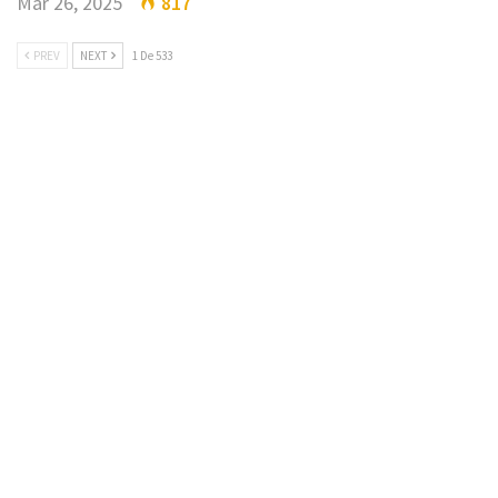
Mar 26, 2025
817
PREV
NEXT
1 De 533