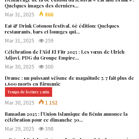
Quelques images des derniers…
Mar 31, 2025
866
Eat & Drink Cotonou festival, 6è édition: Quelques
restaurants, bars et lounges qui…
Mar 31, 2025
259
Célébration de l’Aïd El Fitr 2025 : Les vœux de Ulrich
Adjovi, PDG du Groupe Empire…
Mar 30, 2025
300
Drame : un puissant séisme de magnitude 7, 7 fait plus de
1.600 morts en Birmanie
Mar 30, 2025
1 152
Ramadan 2025 : l’Union Islamique du Bénin annonce la
célébration pour ce dimanche 30…
Mar 29, 2025
398