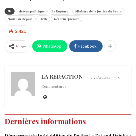
détenu politique
La Rupture
Ministre de la justice du Bénin
Nouveau Départ
Ortb
Séverin Quenum
2 421
WhatsApp
Facebook
Partager
LA REDACTION
5321 Articles
0
Commentaires
Dernières informations
Démarrage de la 6è édition du festival « Eat and Drink » :