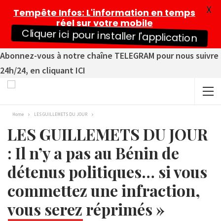
X
Tempête Infos
: L'information en temps
réel sur votre mobile
Cliquer ici pour installer l'application
Abonnez-vous à notre chaîne TELEGRAM pour nous suivre
24h/24, en cliquant ICI
Home
LES GUILLEMETS DU JOUR
LES GUILLEMETS DU JOUR
: Il n’y a pas au Bénin de
détenus politiques… si vous
commettez une infraction,
vous serez réprimés »