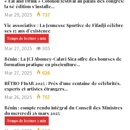
« Eat and Drink » Cotonou festival au palais des congrès:
la 6è édition s’installe…
Mar 29, 2025
737
Vie associative : La Jeunesse Sportive de Fifadji célèbre
ses 15 ans d’existence
Mar 27, 2025
305
Bénin : La JCI Abomey-Calavi Sica offre des bourses de
formation pratique en pisciculture…
Mar 27, 2025
626
RÉTRO FInAB 2025 : Près d’une centaine de célébrités,
experts et artistes étrangers…
Mar 26, 2025
757
Bénin : compte rendu intégral du Conseil des Ministres
du mercredi 26 mars 2025