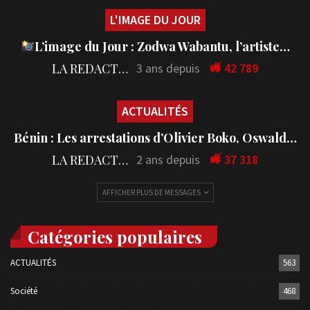
L'IMAGE DU JOUR
L’image du Jour : Zodwa Wabantu, l’artiste…
LA REDACTION
3 ans depuis
42 789
ACTUALITÉS
Bénin : Les arrestations d’Olivier Boko, Oswald…
LA REDACTION
2 ans depuis
37 318
AFFICHER PLUS DE MESSAGES
Catégories populaires
ACTUALITÉS
563
Société
468