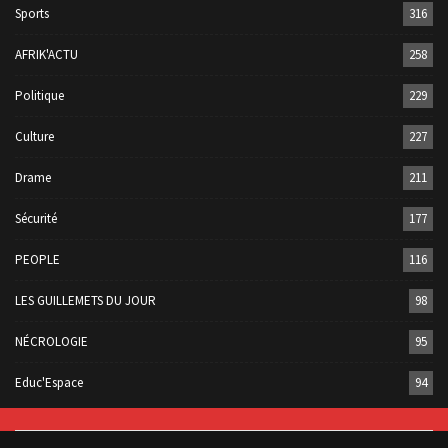
Sports
316
AFRIK'ACTU
258
Politique
229
Culture
227
Drame
211
Sécurité
177
PEOPLE
116
LES GUILLEMETS DU JOUR
98
NÉCROLOGIE
95
Educ'Espace
94