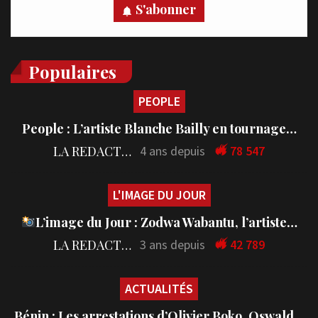
S'abonner
Populaires
PEOPLE
People : L’artiste Blanche Bailly en tournage…
LA REDACTION
4 ans depuis
78 547
L'IMAGE DU JOUR
L’image du Jour : Zodwa Wabantu, l’artiste…
LA REDACTION
3 ans depuis
42 789
ACTUALITÉS
Bénin : Les arrestations d’Olivier Boko, Oswald…