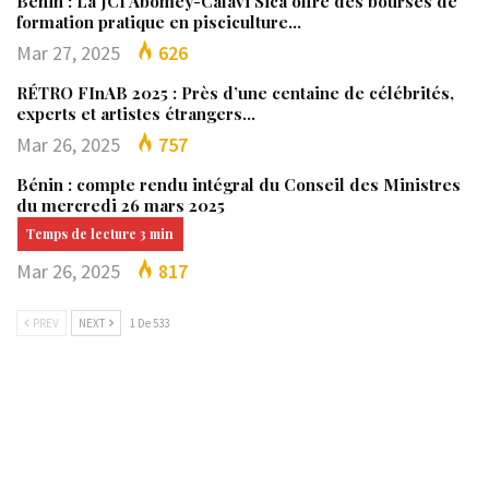
Bénin : La JCI Abomey-Calavi Sica offre des bourses de
formation pratique en pisciculture…
Mar 27, 2025
626
RÉTRO FInAB 2025 : Près d’une centaine de célébrités,
experts et artistes étrangers…
Mar 26, 2025
757
Bénin : compte rendu intégral du Conseil des Ministres
du mercredi 26 mars 2025
Mar 26, 2025
817
PREV
NEXT
1 De 533