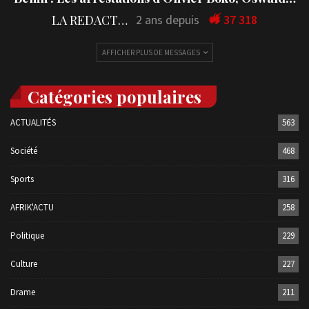
LA REDACTION
2 ans depuis
37 318
AFFICHER PLUS DE MESSAGES
Catégories populaires
ACTUALITÉS
563
Société
468
Sports
316
AFRIK'ACTU
258
Politique
229
Culture
227
Drame
211