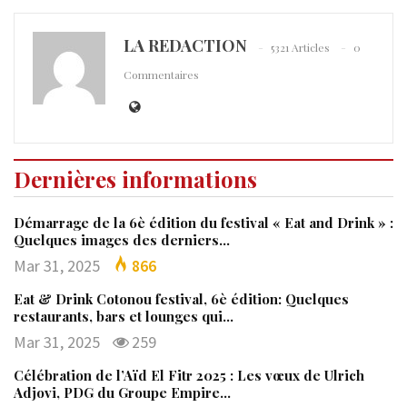
LA REDACTION
5321 Articles
0
Commentaires
Dernières informations
Démarrage de la 6è édition du festival « Eat and Drink » :
Quelques images des derniers…
Mar 31, 2025
866
Eat & Drink Cotonou festival, 6è édition: Quelques
restaurants, bars et lounges qui…
Mar 31, 2025
259
Célébration de l’Aïd El Fitr 2025 : Les vœux de Ulrich
Adjovi, PDG du Groupe Empire…