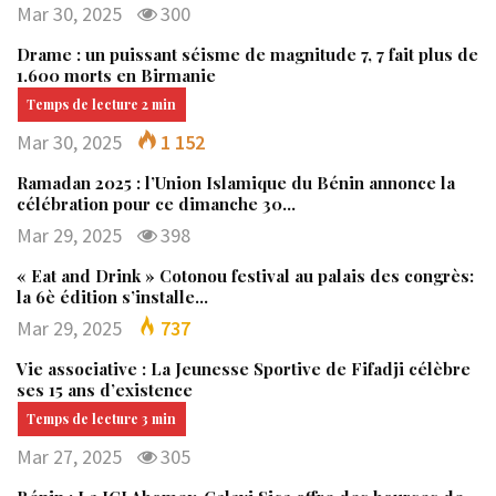
Mar 30, 2025
300
Drame : un puissant séisme de magnitude 7, 7 fait plus de
1.600 morts en Birmanie
Mar 30, 2025
1 152
Ramadan 2025 : l’Union Islamique du Bénin annonce la
célébration pour ce dimanche 30…
Mar 29, 2025
398
« Eat and Drink » Cotonou festival au palais des congrès:
la 6è édition s’installe…
Mar 29, 2025
737
Vie associative : La Jeunesse Sportive de Fifadji célèbre
ses 15 ans d’existence
Mar 27, 2025
305