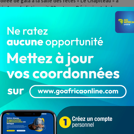
irée de gala à la salle des fêtes «
Le Chapiteau
» à
iz Awards
distinguait 22 acteurs Béninois et de la sous
 de plusieurs autres professionnels des différents sous-