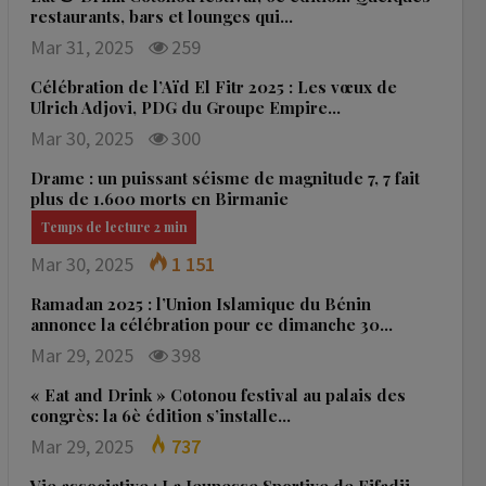
restaurants, bars et lounges qui…
Mar 31, 2025
259
Célébration de l’Aïd El Fitr 2025 : Les vœux de
Ulrich Adjovi, PDG du Groupe Empire…
Mar 30, 2025
300
Drame : un puissant séisme de magnitude 7, 7 fait
plus de 1.600 morts en Birmanie
Mar 30, 2025
1 151
Ramadan 2025 : l’Union Islamique du Bénin
annonce la célébration pour ce dimanche 30…
Mar 29, 2025
398
« Eat and Drink » Cotonou festival au palais des
congrès: la 6è édition s’installe…
Mar 29, 2025
737