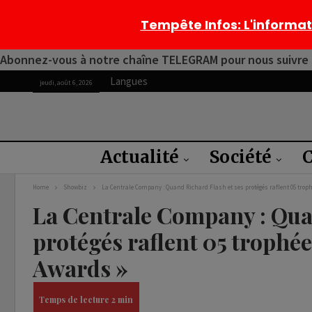
Tempête Infos
: L'informa
Abonnez-vous à notre chaîne TELEGRAM pour nous suivre 2
Langues
jeudi, août 6, 2026
Actualité
Société
C
Home
Showbiz
La Centrale Company : Quand Richard Flash et ses protégés raflent 05 tro
La Centrale Company : Qua
protégés raflent 05 trophé
Awards »