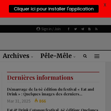
X
Cliquer ici pour installer l'application
Sign in / Join
Archives
Pêle-Mêle
Dernières informations
Démarrage de la 6è édition du festival « Eat and
Drink » : Quelques images des derniers…
Mar 31, 2025
866
Eat & Drink Cotonou festival, 6è édition: Quelques