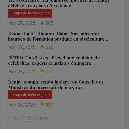
Vie associative : La Jeunesse Sportive de Fifadji
célèbre ses 15 ans d’existence
Mar 27, 2025
305
Bénin : La JCI Abomey-Calavi Sica offre des
bourses de formation pratique en pisciculture…
Mar 27, 2025
626
RÉTRO FInAB 2025 : Près d’une centaine de
célébrités, experts et artistes étrangers…
Mar 26, 2025
757
Bénin : compte rendu intégral du Conseil des
Ministres du mercredi 26 mars 2025
Mar 26, 2025
817
PREV
NEXT
1 De 533