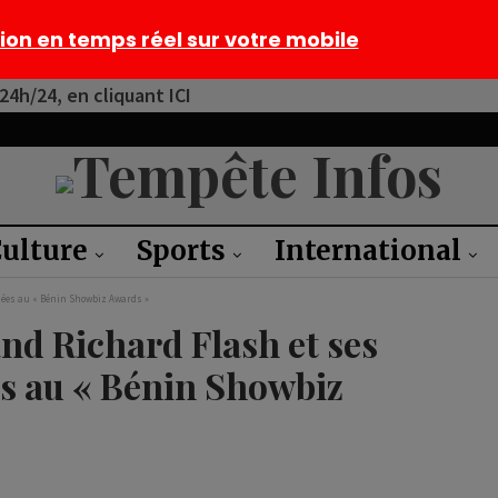
tion en temps réel sur votre mobile
4h/24, en cliquant ICI
ulture
Sports
International
phées au « Bénin Showbiz Awards »
nd Richard Flash et ses
es au « Bénin Showbiz