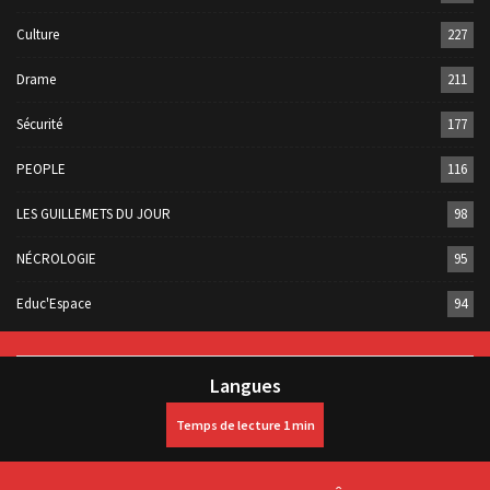
Culture
227
Drame
211
Sécurité
177
PEOPLE
116
LES GUILLEMETS DU JOUR
98
NÉCROLOGIE
95
Educ'Espace
94
Langues