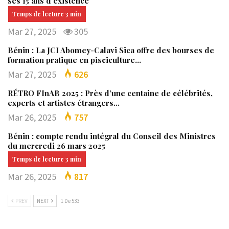
ses 15 ans d’existence
Mar 27, 2025
305
Bénin : La JCI Abomey-Calavi Sica offre des bourses de
formation pratique en pisciculture…
Mar 27, 2025
626
RÉTRO FInAB 2025 : Près d’une centaine de célébrités,
experts et artistes étrangers…
Mar 26, 2025
757
Bénin : compte rendu intégral du Conseil des Ministres
du mercredi 26 mars 2025
Mar 26, 2025
817
PREV
NEXT
1 De 533