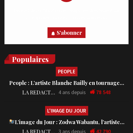
Recevez des notifications en temps réel directement sur
votre appareil, abonnez-vous dès maintenant.
S'abonner
Populaires
PEOPLE
People : L’artiste Blanche Bailly en tournage…
LA REDACTION
4 ans depuis
78 548
L'IMAGE DU JOUR
L’image du Jour : Zodwa Wabantu, l’artiste…
LA REDACTION
3 ans depuis
42 790