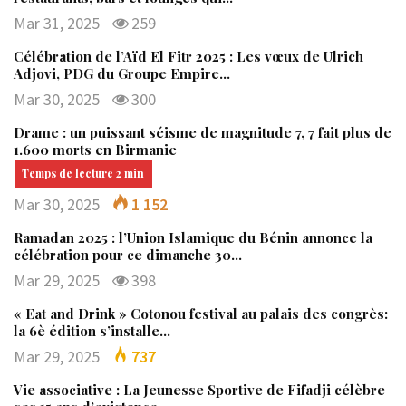
Mar 31, 2025
259
Célébration de l’Aïd El Fitr 2025 : Les vœux de Ulrich
Adjovi, PDG du Groupe Empire…
Mar 30, 2025
300
Drame : un puissant séisme de magnitude 7, 7 fait plus de
1.600 morts en Birmanie
Mar 30, 2025
1 152
Ramadan 2025 : l’Union Islamique du Bénin annonce la
célébration pour ce dimanche 30…
Mar 29, 2025
398
« Eat and Drink » Cotonou festival au palais des congrès:
la 6è édition s’installe…
Mar 29, 2025
737
Vie associative : La Jeunesse Sportive de Fifadji célèbre