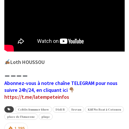
Loth HOUSSOU
Abonnez-vous à notre chaîne TELEGRAM pour nous
suivre 24h/24, en cliquant ici
https://t.me/latempeteinfos
Celtiis Summer Show
Didi B
Erevan
Kiff No Beat à Cotonou
place de l'Amazone
plage
1 295