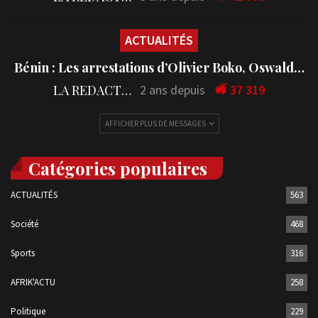
ACTUALITÉS
Bénin : Les arrestations d’Olivier Boko, Oswald…
LA REDACTION
2 ans depuis
37 319
AFFICHER PLUS DE MESSAGES
Catégories populaires
ACTUALITÉS
563
Société
468
Sports
316
AFRIK'ACTU
258
Politique
229