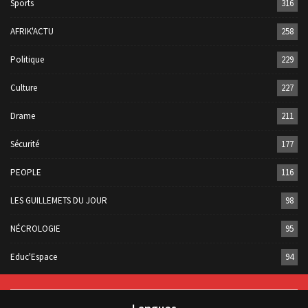
Sports
316
AFRIK'ACTU
258
Politique
229
Culture
227
Drame
211
Sécurité
177
PEOPLE
116
LES GUILLEMETS DU JOUR
98
NÉCROLOGIE
95
Educ'Espace
94