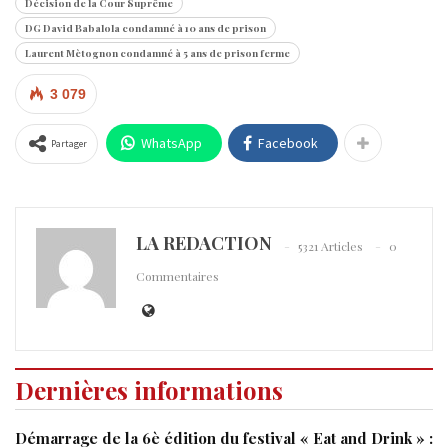
Décision de la Cour Suprême
DG David Babalola condamné à 10 ans de prison
Laurent Mètognon condamné à 5 ans de prison ferme
3 079
WhatsApp
Facebook
Partager
LA REDACTION
5321 Articles
0
Commentaires
Dernières informations
Démarrage de la 6è édition du festival « Eat and Drink » :