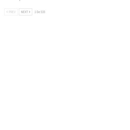
PREV
NEXT
1 De 533