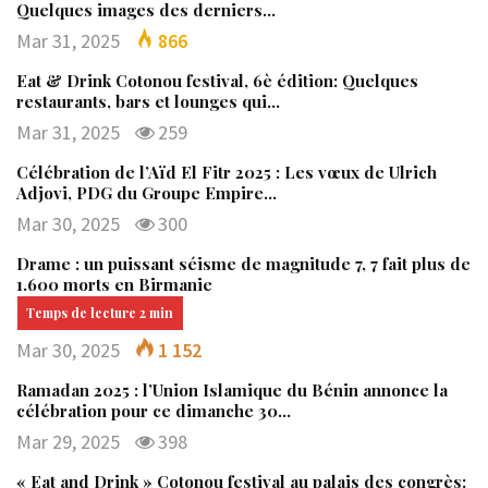
Quelques images des derniers…
Mar 31, 2025
866
Eat & Drink Cotonou festival, 6è édition: Quelques
restaurants, bars et lounges qui…
Mar 31, 2025
259
Célébration de l’Aïd El Fitr 2025 : Les vœux de Ulrich
Adjovi, PDG du Groupe Empire…
Mar 30, 2025
300
Drame : un puissant séisme de magnitude 7, 7 fait plus de
1.600 morts en Birmanie
Mar 30, 2025
1 152
Ramadan 2025 : l’Union Islamique du Bénin annonce la
célébration pour ce dimanche 30…
Mar 29, 2025
398
« Eat and Drink » Cotonou festival au palais des congrès: