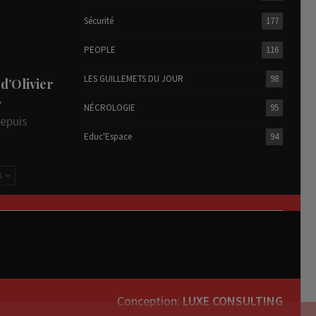
Sécurité
177
PEOPLE
116
LES GUILLEMETS DU JOUR
98
 d’Olivier
…
NÉCROLOGIE
95
depuis
Educ'Espace
94
S
Conception:
LUXE CONSULTING