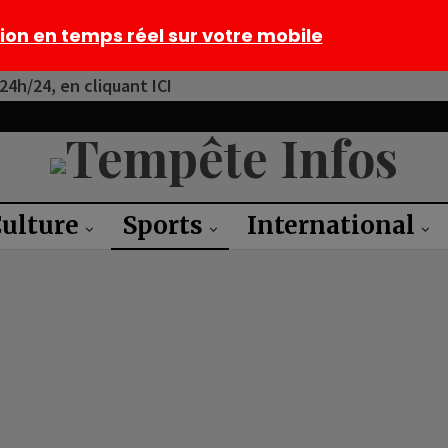
tion en temps réel sur votre mobile
4h/24, en cliquant ICI
ulture
Sports
International