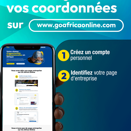
score de 4 buts à zéro, à l’issu de leur premier match
Turquie.
ains du sélectionneur intérimaire Moussa Latoundji ont
nal. L’ouverture du score a été signée par le milieu
2è but a été marqué à la 20è minute par Tosin Aiyegun,
pe. Les Écureuils ont enfoncé le clou avant la fin de la
ossou, dès la 40è minute de jeu.
 Mounié crucifie le Liberia à la 70è de jeu, en marquant
squ’au dernier coup de sifflet final.
rs à Antalya où les Écureuils du Bénin affronteront le
1 782