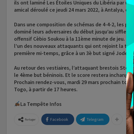
ils ont laminé Les Étoiles Uniques du Libéria par un 
amical déroulé ce jeudi 24 mars 2022, à Antalya, en 
Dans une composition de schémas de 4-4-2, les poul
dominé leurs adversaires du début jusqu’au sifflet fi
offensif Cèbio Soukou à la 11ème minute de jeu. Le 
l’un des nouveaux attaquants qui ont rejoint la trou
première mi-temps, grâce à un 3è but signé Jodel D
Au retour des vestiaires, l’attaquant brestois Steve
le 4ème but béninois. Et le score restera inchangé ju
Prochain rendez-vous, mardi 29 mars prochain toujou
Togo, à partir de 17 heures.
La Tempête Infos
Facebook
Telegram
Partager