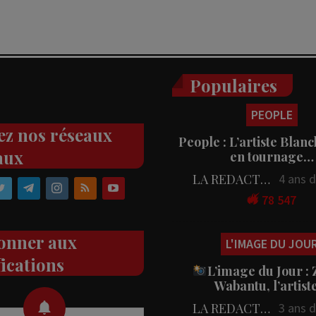
Populaires
PEOPLE
ez nos réseaux
People : L’artiste Blanc
aux
en tournage…
LA REDACTION
4 ans 
78 547
onner aux
L'IMAGE DU JOU
fications
L’image du Jour :
Wabantu, l’artis
LA REDACTION
3 ans 