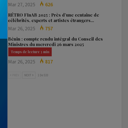
Mar 27, 2025
626
RÉTRO FInAB 2025 : Près d’une centaine de
célébrités, experts et artistes étrangers…
Mar 26, 2025
757
Bénin : compte rendu intégral du Conseil des
Ministres du mercredi 26 mars 2025
Mar 26, 2025
817
PREV
NEXT
1 De 533