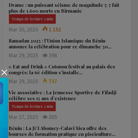
Drame : un puissant séisme de magnitude 7, 7 fait
plus de 1.600 morts en Birmanie
Mar 30, 2025
1 152
Ramadan 2025 : l’Union Islamique du Bénin
annonce la célébration pour ce dimanche 30…
Mar 29, 2025
398
« Eat and Drink » Cotonou festival au palais des
congrès: la 6è édition s’installe…
Mar 29, 2025
737
Vie associative : La Jeunesse Sportive de Fifadji
célèbre ses 15 ans d’existence
Mar 27, 2025
305
Bénin : La JCI Abomey-Calavi Sica offre des
bourses de formation pratique en pisciculture…