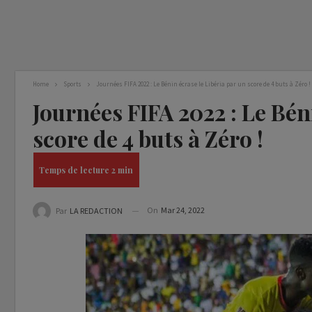
Home
Sports
Journées FIFA 2022 : Le Bénin écrase le Libéria par un score de 4 buts à Zéro !
Journées FIFA 2022 : Le Bén
score de 4 buts à Zéro !
On
Mar 24, 2022
Par
LA REDACTION