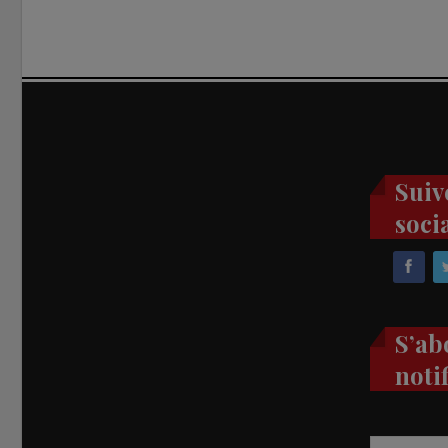
Suiv
soci
S’ab
noti