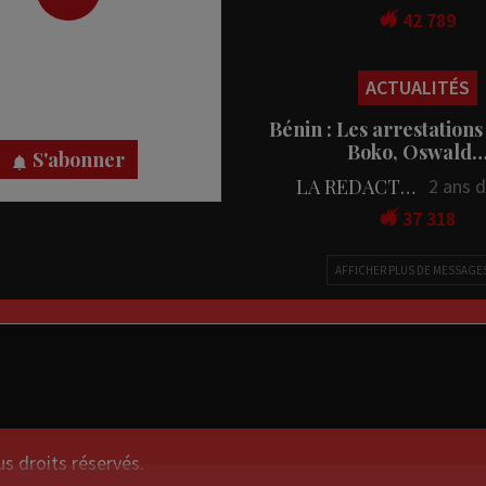
42 789
 des notifications en temps
rectement sur votre appareil,
ACTUALITÉS
nez-vous dès maintenant.
Bénin : Les arrestations
Boko, Oswald
S'abonner
LA REDACTION
2 ans 
37 318
AFFICHER PLUS DE MESSAGE
droits réservés.