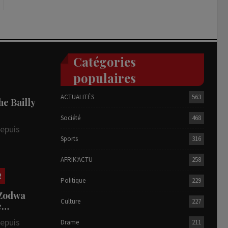
Catégories
populaires
ACTUALITÉS
563
he Bailly
Société
468
depuis
Sports
316
AFRIK'ACTU
258
R
Politique
229
 Zodwa
Culture
227
te…
depuis
Drame
211