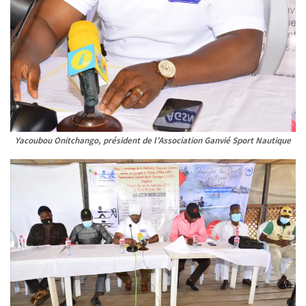
Yacoubou Onitchango, président de l’Association Ganvié Sport Nautique