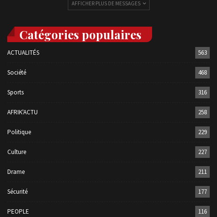
AFFICHER PLUS DE MESSAGES
Catégories populaires
ACTUALITÉS
563
Société
468
Sports
316
AFRIK'ACTU
258
Politique
229
Culture
227
Drame
211
Sécurité
177
PEOPLE
116