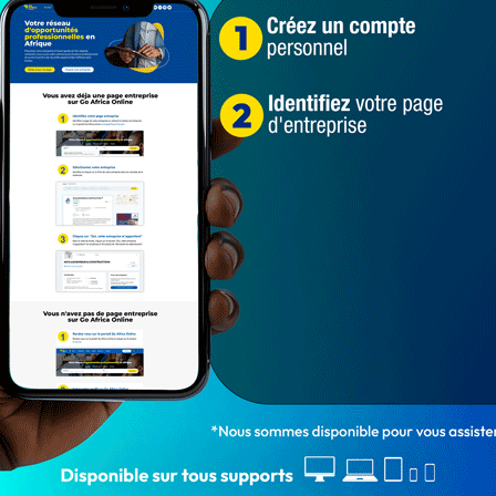
mé par plusieurs femmes artistes du Bénin et du Togo
re
Almok
,
Faty
,
Nelly
,
Amy Mako
,
Rich’ Savi
. Avant ce
ement un orchestre entièrement composé de femmes, un
ente des produits réalisés par des femmes, sera installé