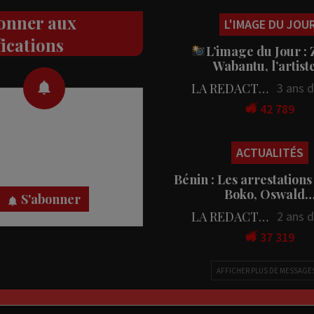
onner aux
L'IMAGE DU JOU
fications
L’image du Jour :
Wabantu, l’artis
LA REDACTION
3 ans 
42 789
 des notifications en temps
rectement sur votre appareil,
ACTUALITÉS
nez-vous dès maintenant.
Bénin : Les arrestations
Boko, Oswald
S'abonner
LA REDACTION
2 ans 
37 319
AFFICHER PLUS DE MESSAGE