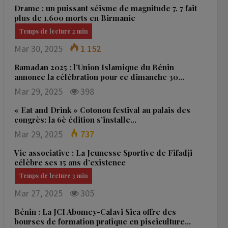
Drame : un puissant séisme de magnitude 7, 7 fait
plus de 1.600 morts en Birmanie
Mar 30, 2025
1 152
Ramadan 2025 : l’Union Islamique du Bénin
annonce la célébration pour ce dimanche 30…
Mar 29, 2025
398
« Eat and Drink » Cotonou festival au palais des
congrès: la 6è édition s’installe…
Mar 29, 2025
737
Vie associative : La Jeunesse Sportive de Fifadji
célèbre ses 15 ans d’existence
Mar 27, 2025
305
Bénin : La JCI Abomey-Calavi Sica offre des
bourses de formation pratique en pisciculture…