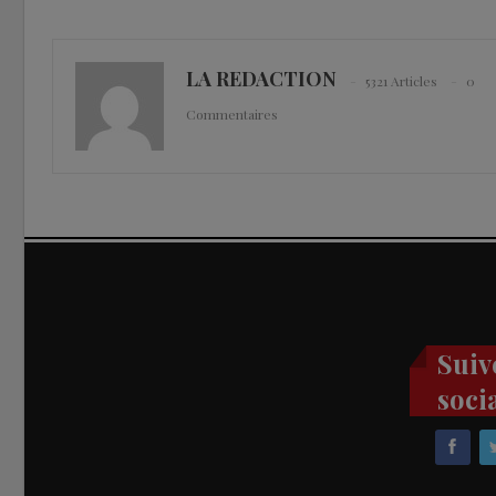
LA REDACTION
5321 Articles
0
Commentaires
Suiv
soci