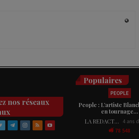
Populaires
PEOPLE
ez nos réseaux
People : L’artiste Blanc
aux
en tournage…
LA REDACTION
4 ans 
78 548