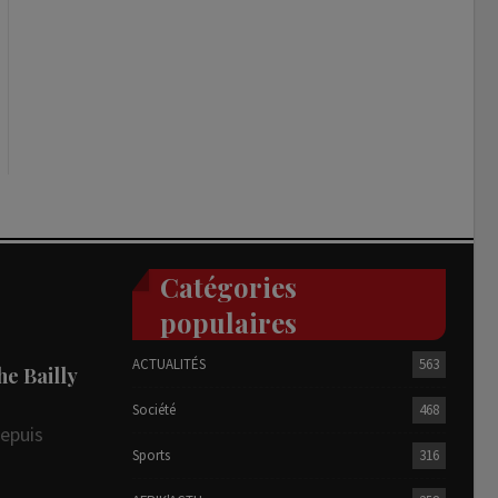
Catégories
populaires
ACTUALITÉS
563
he Bailly
Société
468
depuis
Sports
316