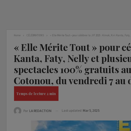
Home
CÉLÉBRATIONS
« Elle Mérite Tout » pour célébrer la JIF 2025 : Almok, Kiri Kanta, F
« Elle Mérite Tout » pour cé
Kanta, Faty, Nelly et plusi
spectacles 100% gratuits au
Cotonou, du vendredi 7 au
Last updated
Mar 5, 2025
Par
LA REDACTION