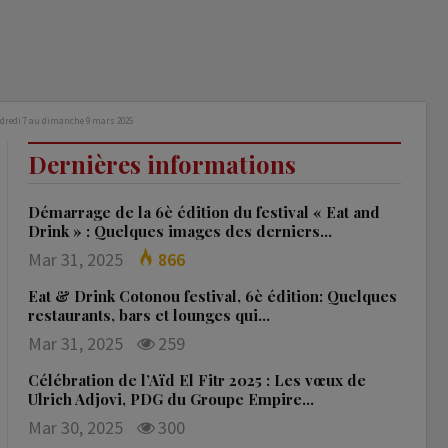
vendredi 7 au dimanche 9 mars 2025
Dernières informations
Démarrage de la 6è édition du festival « Eat and
Drink » : Quelques images des derniers…
Mar 31, 2025
866
Eat & Drink Cotonou festival, 6è édition: Quelques
restaurants, bars et lounges qui…
Mar 31, 2025
259
Célébration de l’Aïd El Fitr 2025 : Les vœux de
Ulrich Adjovi, PDG du Groupe Empire…
Mar 30, 2025
300