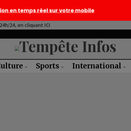
tion en temps réel sur votre mobile
4h/24, en cliquant ICI
ulture
Sports
International