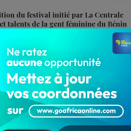
ition du festival initié par La Centrale
t talents de la gent féminine du Bénin
lanade du palais des congrès de Cotonou accueille la 4è
ion des valeurs et talents des femmes béninoises.
organisé par
La Centrale Company
fondée par l’artiste et
Richard Flash
.