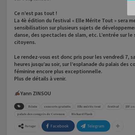
Ce n’est pas tout !
La 4è édition du festival « Elle Mérite Tout » ser
sensibilisation sur plusieurs sujets de développe
danse, des spectacles de slam, etc. L’entrée sur le s
citoyens.
Le rendez-vous est donc pris pour les vendredi 7, s
heures jusqu’au soir, sur l’esplanade du palais des
féminine encore plus exceptionnelle.
Plus de détails à venir.
Yann ZINSOU
Bénin
concerts gratuits
Elle mérite tout
festival
JIF 20
palais des congrès de Cotonou
Richard Flash
Facebook
Telegram
Partager