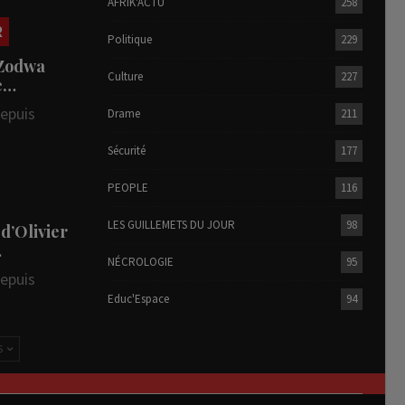
AFRIK'ACTU
258
R
Politique
229
 Zodwa
Culture
227
te…
depuis
Drame
211
Sécurité
177
PEOPLE
116
LES GUILLEMETS DU JOUR
98
 d’Olivier
…
NÉCROLOGIE
95
depuis
Educ'Espace
94
S