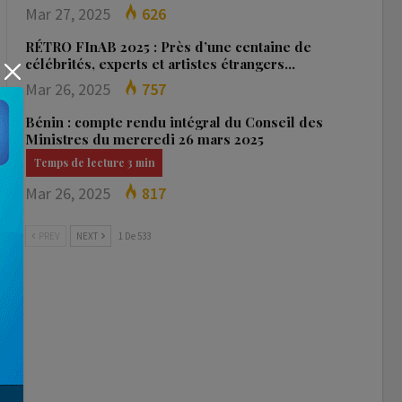
Mar 27, 2025
626
RÉTRO FInAB 2025 : Près d’une centaine de
célébrités, experts et artistes étrangers…
Mar 26, 2025
757
Bénin : compte rendu intégral du Conseil des
Ministres du mercredi 26 mars 2025
Mar 26, 2025
817
PREV
NEXT
1 De 533