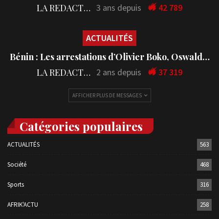
LA REDACTION
3 ans depuis
42 789
ACTUALITÉS
Bénin : Les arrestations d’Olivier Boko, Oswald…
LA REDACTION
2 ans depuis
37 319
AFFICHER PLUS DE MESSAGES
Catégories populaires
ACTUALITÉS
563
Société
468
Sports
316
AFRIK'ACTU
258