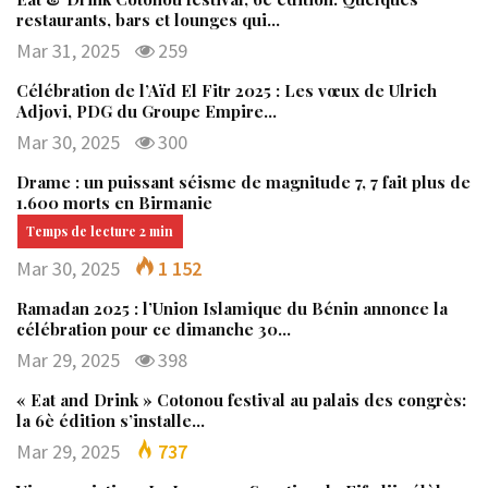
restaurants, bars et lounges qui…
Mar 31, 2025
259
Célébration de l’Aïd El Fitr 2025 : Les vœux de Ulrich
Adjovi, PDG du Groupe Empire…
Mar 30, 2025
300
Drame : un puissant séisme de magnitude 7, 7 fait plus de
1.600 morts en Birmanie
Mar 30, 2025
1 152
Ramadan 2025 : l’Union Islamique du Bénin annonce la
célébration pour ce dimanche 30…
Mar 29, 2025
398
« Eat and Drink » Cotonou festival au palais des congrès:
la 6è édition s’installe…
Mar 29, 2025
737