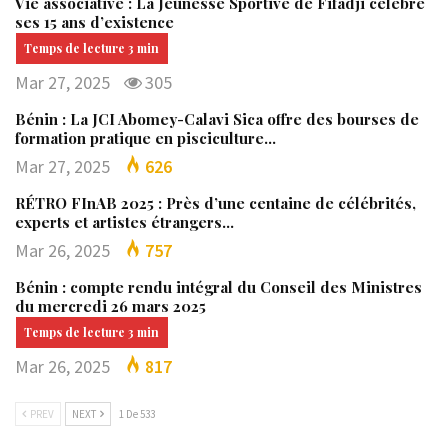
Vie associative : La Jeunesse Sportive de Fifadji célèbre
ses 15 ans d’existence
Mar 27, 2025
305
Bénin : La JCI Abomey-Calavi Sica offre des bourses de
formation pratique en pisciculture…
Mar 27, 2025
626
RÉTRO FInAB 2025 : Près d’une centaine de célébrités,
experts et artistes étrangers…
Mar 26, 2025
757
Bénin : compte rendu intégral du Conseil des Ministres
du mercredi 26 mars 2025
Mar 26, 2025
817
PREV
NEXT
1 De 533