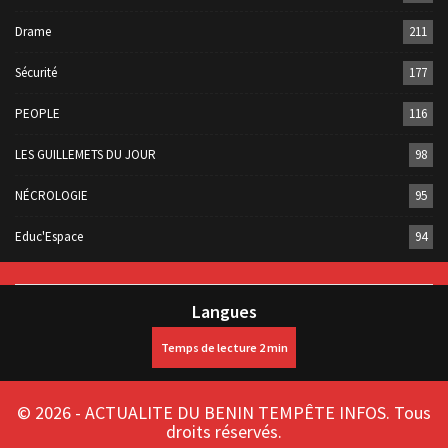
Drame
211
Sécurité
177
PEOPLE
116
LES GUILLEMETS DU JOUR
98
NÉCROLOGIE
95
Educ'Espace
94
Langues
© 2026 - ACTUALITE DU BENIN TEMPÊTE INFOS. Tous
droits réservés.