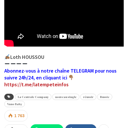
Loth HOUSSOU
Abonnez-vous à notre chaîne TELEGRAM pour nous
suivre 24h/24, en cliquant ici
https://t.me/latempeteinfos
La Centrale Company
nouveau single
réussir
Russie
Vano Baby
1 763