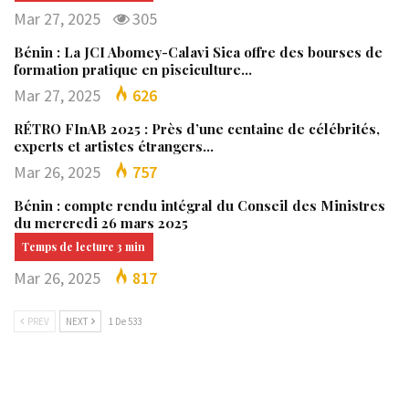
Mar 27, 2025
305
Bénin : La JCI Abomey-Calavi Sica offre des bourses de
formation pratique en pisciculture…
Mar 27, 2025
626
RÉTRO FInAB 2025 : Près d’une centaine de célébrités,
experts et artistes étrangers…
Mar 26, 2025
757
Bénin : compte rendu intégral du Conseil des Ministres
du mercredi 26 mars 2025
Mar 26, 2025
817
PREV
NEXT
1 De 533