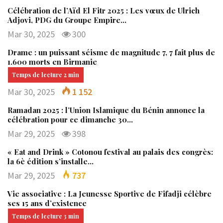
Célébration de l’Aïd El Fitr 2025 : Les vœux de Ulrich
Adjovi, PDG du Groupe Empire…
Mar 30, 2025
300
Drame : un puissant séisme de magnitude 7, 7 fait plus de
1.600 morts en Birmanie
Mar 30, 2025
1 152
Ramadan 2025 : l’Union Islamique du Bénin annonce la
célébration pour ce dimanche 30…
Mar 29, 2025
398
« Eat and Drink » Cotonou festival au palais des congrès:
la 6è édition s’installe…
Mar 29, 2025
737
Vie associative : La Jeunesse Sportive de Fifadji célèbre
ses 15 ans d’existence