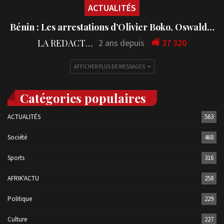
ACTUALITÉS
Bénin : Les arrestations d’Olivier Boko, Oswald…
LA REDACTION
2 ans depuis
37 320
AFFICHER PLUS DE MESSAGES
Catégories populaires
ACTUALITÉS
563
Société
468
Sports
316
AFRIK'ACTU
258
Politique
229
Culture
227