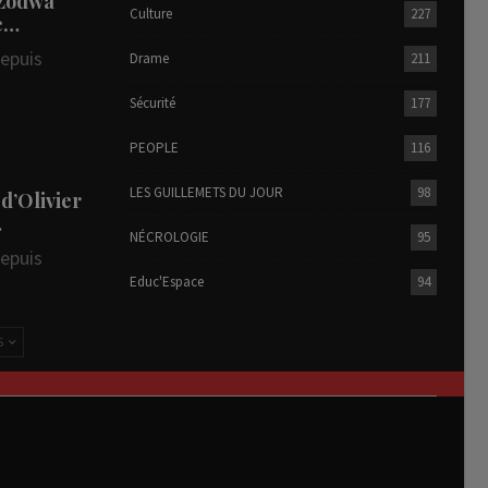
 Zodwa
Culture
227
te…
depuis
Drame
211
Sécurité
177
PEOPLE
116
LES GUILLEMETS DU JOUR
98
 d’Olivier
…
NÉCROLOGIE
95
depuis
Educ'Espace
94
S