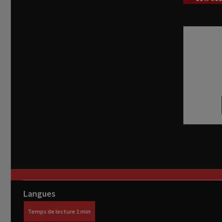
Recevez
réel di
abon
Langues