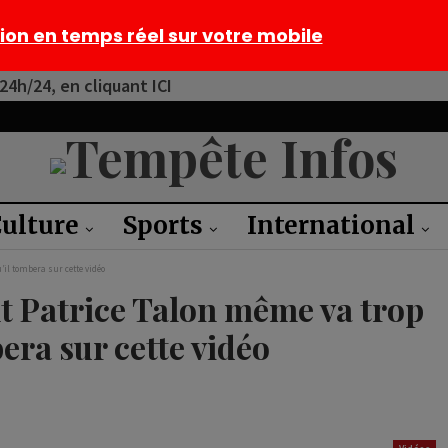
tion en temps réel sur votre mobile
4h/24, en cliquant ICI
ulture
Sports
International
u’il tombera sur cette vidéo
nt Patrice Talon même va trop
bera sur cette vidéo