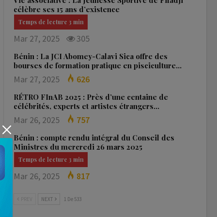
Vie associative : La Jeunesse Sportive de Fifadji
célèbre ses 15 ans d’existence
Mar 27, 2025
305
Bénin : La JCI Abomey-Calavi Sica offre des
bourses de formation pratique en pisciculture…
Mar 27, 2025
626
RÉTRO FInAB 2025 : Près d’une centaine de
célébrités, experts et artistes étrangers…
Mar 26, 2025
757
Bénin : compte rendu intégral du Conseil des
Ministres du mercredi 26 mars 2025
Mar 26, 2025
817
PREV
NEXT
1 De 533