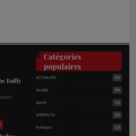
Catégories
populaires
ACTUALITÉS
563
he Bailly
Société
468
depuis
Sports
316
AFRIK'ACTU
258
R
Politique
229