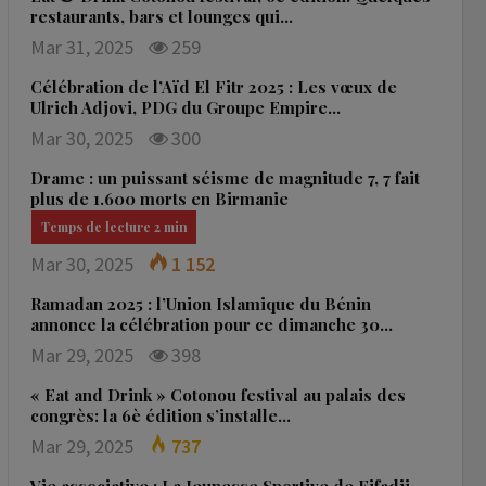
restaurants, bars et lounges qui…
Mar 31, 2025
259
Célébration de l’Aïd El Fitr 2025 : Les vœux de
Ulrich Adjovi, PDG du Groupe Empire…
Mar 30, 2025
300
Drame : un puissant séisme de magnitude 7, 7 fait
plus de 1.600 morts en Birmanie
Mar 30, 2025
1 152
Ramadan 2025 : l’Union Islamique du Bénin
annonce la célébration pour ce dimanche 30…
Mar 29, 2025
398
« Eat and Drink » Cotonou festival au palais des
congrès: la 6è édition s’installe…
Mar 29, 2025
737