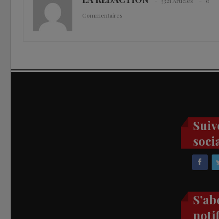
5321 Articles
0
Commentaires
Suiv
soci
S’ab
noti