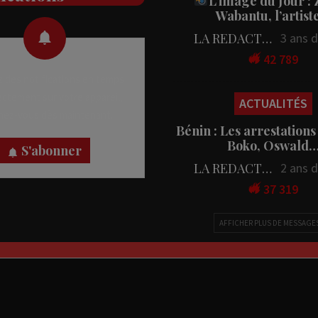
L’image du Jour :
Wabantu, l’artis
LA REDACTION
3 ans 
42 789
 des notifications en temps
rectement sur votre appareil,
ACTUALITÉS
nez-vous dès maintenant.
Bénin : Les arrestations
Boko, Oswald
S'abonner
LA REDACTION
2 ans 
37 319
AFFICHER PLUS DE MESSAGE