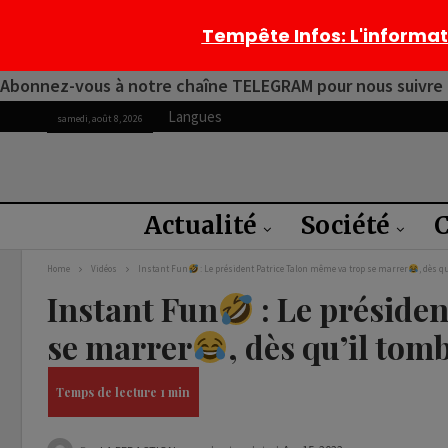
Tempête Infos
: L'informa
Abonnez-vous à notre chaîne TELEGRAM pour nous suivre 2
Langues
samedi, août 8, 2026
Actualité
Société
C
Home
Vidéos
Instant Fun
: Le président Patrice Talon même va trop se marrer
, dès q
Instant Fun
: Le préside
se marrer
, dès qu’il tom