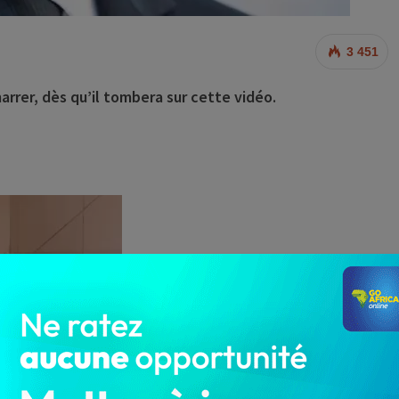
3 451
rrer, dès qu’il tombera sur cette vidéo.