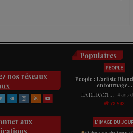
Populaires
PEOPLE
ez nos réseaux
People : L’artiste Blanc
aux
en tournage…
LA REDACTION
4 ans 
78 548
onner aux
L'IMAGE DU JOU
fications