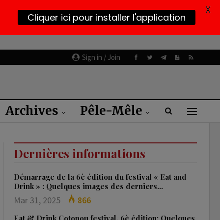
X
Cliquer ici pour installer l'application
Sign in / Join
Archives
Pêle-Mêle
Dernières informations
Démarrage de la 6è édition du festival « Eat and
Drink » : Quelques images des derniers…
Mar 31, 2025
866
Eat & Drink Cotonou festival, 6è édition: Quelques