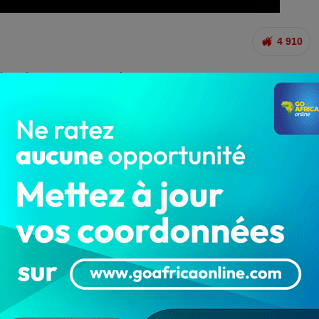
4 910
Zémidjan » a trouvé la mort dans la nuit de ce lundi
ionnée par un braquage à mains armées dans le
une conducteur de taxi-moto qui a tenté d’alerter la
 de braquage des hors la loi, a été outrageusement
 victime, les criminels ont dû prendre la clé des
 une arme à feu, de fabrication artisanale. Les riverains
 assaillants, ont évacué la victime aux urgences du centre
jà trop tard ! Il est décédé de ses graves blessures,
ieurs minutes.