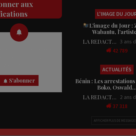
onner aux
L'IMAGE DU JOU
fications
L’image du Jour :
Wabantu, l’artis
LA REDACTION
3 ans 
42 789
 des notifications en temps
rectement sur votre appareil,
ACTUALITÉS
nez-vous dès maintenant.
Bénin : Les arrestations
Boko, Oswald
S'abonner
LA REDACTION
2 ans 
37 318
AFFICHER PLUS DE MESSAGE