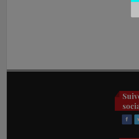
Suiv
soci