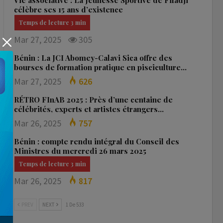
Vie associative : La Jeunesse Sportive de Fifadji
célèbre ses 15 ans d’existence
Mar 27, 2025
305
Bénin : La JCI Abomey-Calavi Sica offre des
bourses de formation pratique en pisciculture…
Mar 27, 2025
626
RÉTRO FInAB 2025 : Près d’une centaine de
célébrités, experts et artistes étrangers…
Mar 26, 2025
757
Bénin : compte rendu intégral du Conseil des
Ministres du mercredi 26 mars 2025
Mar 26, 2025
817
PREV
NEXT
1 De 533