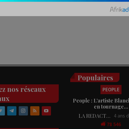
Populaires
PEOPLE
ez nos réseaux
People : L’artiste Blanc
aux
en tournage…
LA REDACTION
4 ans 
78 546