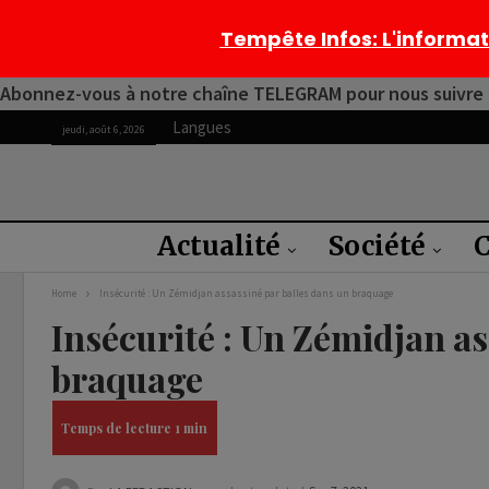
Tempête Infos
: L'informa
Abonnez-vous à notre chaîne TELEGRAM pour nous suivre 2
Langues
jeudi, août 6, 2026
Actualité
Société
C
Home
Insécurité : Un Zémidjan assassiné par balles dans un braquage
Insécurité : Un Zémidjan as
braquage