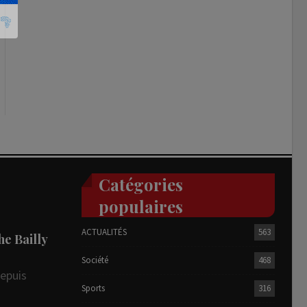
Catégories
populaires
ACTUALITÉS
563
he Bailly
Société
468
depuis
Sports
316