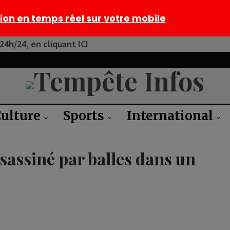
tion en temps réel sur votre mobile
4h/24, en cliquant ICI
ulture
Sports
International
sassiné par balles dans un