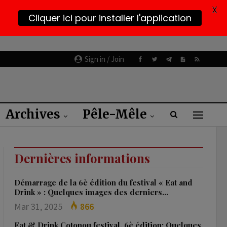
X
Cliquer ici pour installer l'application
Sign in / Join
Archives
Pêle-Mêle
Dernières informations
Démarrage de la 6è édition du festival « Eat and
Drink » : Quelques images des derniers…
Mar 31, 2025
866
Eat & Drink Cotonou festival, 6è édition: Quelques