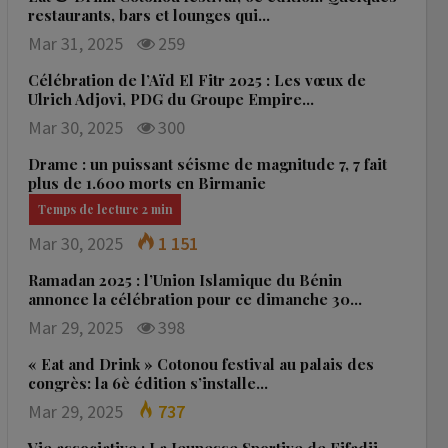
restaurants, bars et lounges qui…
Mar 31, 2025
259
Célébration de l’Aïd El Fitr 2025 : Les vœux de
Ulrich Adjovi, PDG du Groupe Empire…
Mar 30, 2025
300
Drame : un puissant séisme de magnitude 7, 7 fait
plus de 1.600 morts en Birmanie
Mar 30, 2025
1 151
Ramadan 2025 : l’Union Islamique du Bénin
annonce la célébration pour ce dimanche 30…
Mar 29, 2025
398
« Eat and Drink » Cotonou festival au palais des
congrès: la 6è édition s’installe…
Mar 29, 2025
737