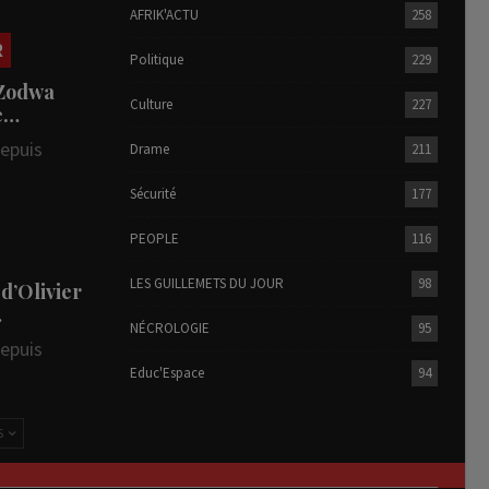
AFRIK'ACTU
258
R
Politique
229
 Zodwa
Culture
227
te…
depuis
Drame
211
Sécurité
177
PEOPLE
116
LES GUILLEMETS DU JOUR
98
 d’Olivier
…
NÉCROLOGIE
95
depuis
Educ'Espace
94
S