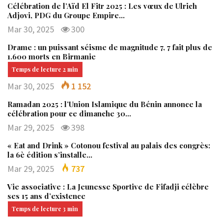
Célébration de l’Aïd El Fitr 2025 : Les vœux de Ulrich
Adjovi, PDG du Groupe Empire…
Mar 30, 2025
300
Drame : un puissant séisme de magnitude 7, 7 fait plus de
1.600 morts en Birmanie
Mar 30, 2025
1 152
Ramadan 2025 : l’Union Islamique du Bénin annonce la
célébration pour ce dimanche 30…
Mar 29, 2025
398
« Eat and Drink » Cotonou festival au palais des congrès:
la 6è édition s’installe…
Mar 29, 2025
737
Vie associative : La Jeunesse Sportive de Fifadji célèbre
ses 15 ans d’existence