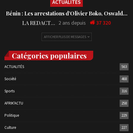
ACTUALITÉS
Bénin : Les arrestations d’Olivier Boko, Oswald…
LA REDACTION
2 ans depuis
37 320
AFFICHER PLUS DE MESSAGES
Catégories populaires
ACTUALITÉS
563
Société
468
Sports
316
AFRIK'ACTU
258
Politique
229
Culture
227