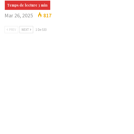
Mar 26, 2025
817
PREV
NEXT
1 De 533