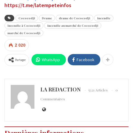
https://t.me/latempeteinfos
Cococodji
Drame
drame de Cococodji
incendie
incendie à Cococodji
incendie au marché de Cococodji
marché de Cococodji
2 020
WhatsApp
Facebook
Partager
LA REDACTION
5321 Articles
0
Commentaires
Dernières informations