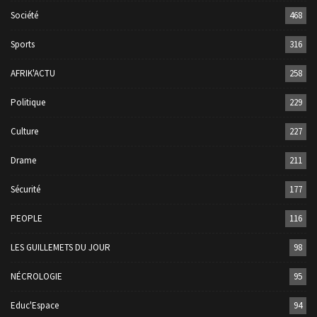
Société
468
Sports
316
AFRIK'ACTU
258
Politique
229
Culture
227
Drame
211
Sécurité
177
PEOPLE
116
LES GUILLEMETS DU JOUR
98
NÉCROLOGIE
95
Educ'Espace
94