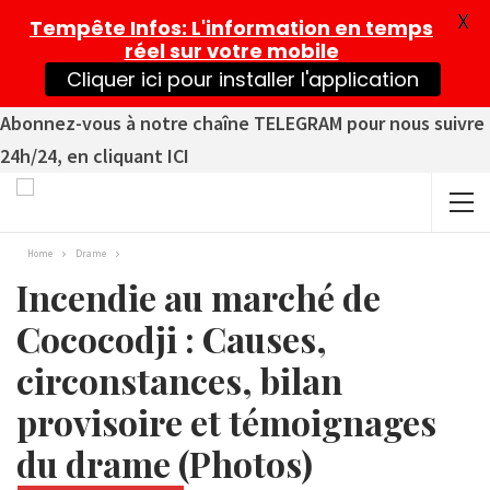
X
Tempête Infos
: L'information en temps
réel sur votre mobile
Cliquer ici pour installer l'application
Abonnez-vous à notre chaîne TELEGRAM pour nous suivre
24h/24, en cliquant ICI
Home
Drame
Incendie au marché de
Cococodji : Causes,
circonstances, bilan
provisoire et témoignages
du drame (Photos)