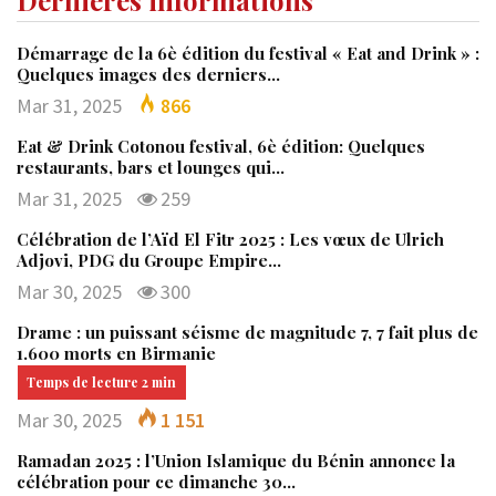
Démarrage de la 6è édition du festival « Eat and Drink » :
Quelques images des derniers…
Mar 31, 2025
866
Eat & Drink Cotonou festival, 6è édition: Quelques
restaurants, bars et lounges qui…
Mar 31, 2025
259
Célébration de l’Aïd El Fitr 2025 : Les vœux de Ulrich
Adjovi, PDG du Groupe Empire…
Mar 30, 2025
300
Drame : un puissant séisme de magnitude 7, 7 fait plus de
1.600 morts en Birmanie
Mar 30, 2025
1 151
Ramadan 2025 : l’Union Islamique du Bénin annonce la
célébration pour ce dimanche 30…