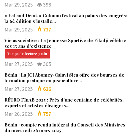
Mar 29, 2025
398
« Eat and Drink » Cotonou festival au palais des congrès:
la 6è édition s’installe…
Mar 29, 2025
737
Vie associative : La Jeunesse Sportive de Fifadji célèbre
ses 15 ans d’existence
Mar 27, 2025
305
Bénin : La JCI Abomey-Calavi Sica offre des bourses de
formation pratique en pisciculture…
Mar 27, 2025
626
RÉTRO FInAB 2025 : Près d’une centaine de célébrités,
experts et artistes étrangers…
Mar 26, 2025
757
Bénin : compte rendu intégral du Conseil des Ministres
du mercredi 26 mars 2025