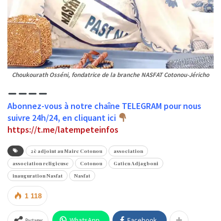
Choukourath Osséni, fondatrice de la branche NASFAT Cotonou-Jéricho
Abonnez-vous à notre chaîne TELEGRAM pour nous
suivre 24h/24, en cliquant ici
https://t.me/latempeteinfos
2è adjoint au Maire Cotonou
association
association religieuse
Cotonou
Gatien Adjagboni
inauguration Nasfat
Nasfat
1 118
WhatsApp
Facebook
Partager