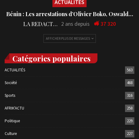
ACTUALITÉS
Bénin : Les arrestations d’Olivier Boko, Oswald…
LA REDACTION
2 ans depuis
37 320
AFFICHER PLUS DE MESSAGES
Catégories populaires
ACTUALITÉS
563
Société
468
Sports
316
AFRIK'ACTU
258
Politique
229
Culture
227