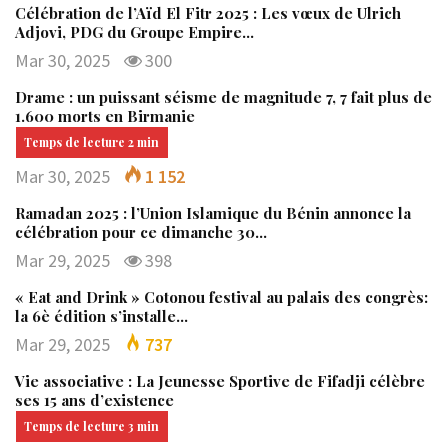
Célébration de l’Aïd El Fitr 2025 : Les vœux de Ulrich
Adjovi, PDG du Groupe Empire…
Mar 30, 2025
300
Drame : un puissant séisme de magnitude 7, 7 fait plus de
1.600 morts en Birmanie
Mar 30, 2025
1 152
Ramadan 2025 : l’Union Islamique du Bénin annonce la
célébration pour ce dimanche 30…
Mar 29, 2025
398
« Eat and Drink » Cotonou festival au palais des congrès:
la 6è édition s’installe…
Mar 29, 2025
737
Vie associative : La Jeunesse Sportive de Fifadji célèbre
ses 15 ans d’existence