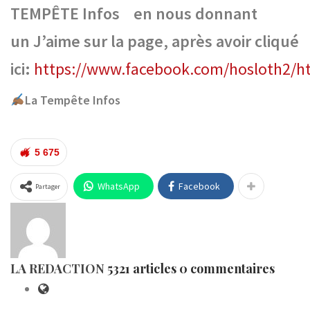
TEMPÊTE Infos
en nous donnant
un J’aime sur la page, après avoir cliqué
ici:
https://www.facebook.com/hosloth2/
h
La Tempête Infos
5 675
WhatsApp
Facebook
Partager
LA REDACTION
5321 articles
0 commentaires