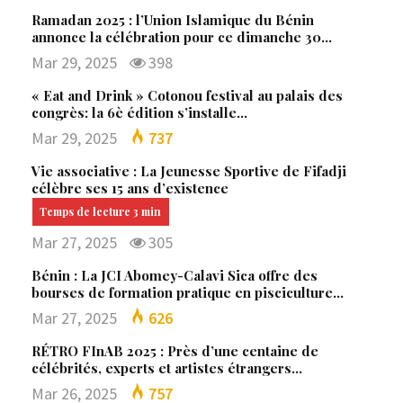
Ramadan 2025 : l’Union Islamique du Bénin
annonce la célébration pour ce dimanche 30…
Mar 29, 2025
398
« Eat and Drink » Cotonou festival au palais des
congrès: la 6è édition s’installe…
Mar 29, 2025
737
Vie associative : La Jeunesse Sportive de Fifadji
célèbre ses 15 ans d’existence
Mar 27, 2025
305
Bénin : La JCI Abomey-Calavi Sica offre des
bourses de formation pratique en pisciculture…
Mar 27, 2025
626
RÉTRO FInAB 2025 : Près d’une centaine de
célébrités, experts et artistes étrangers…
Mar 26, 2025
757