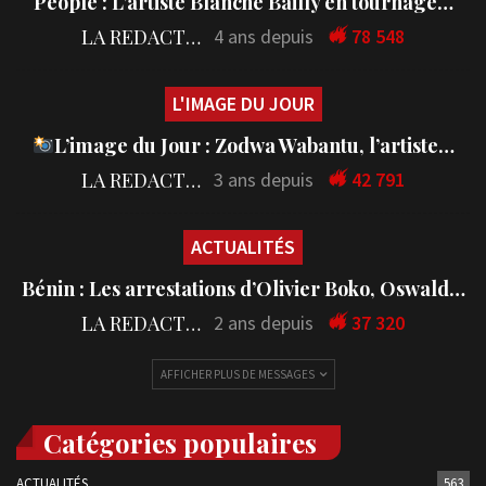
People : L’artiste Blanche Bailly en tournage…
LA REDACTION
4 ans depuis
78 548
L'IMAGE DU JOUR
L’image du Jour : Zodwa Wabantu, l’artiste…
LA REDACTION
3 ans depuis
42 791
ACTUALITÉS
Bénin : Les arrestations d’Olivier Boko, Oswald…
LA REDACTION
2 ans depuis
37 320
AFFICHER PLUS DE MESSAGES
Catégories populaires
ACTUALITÉS
563