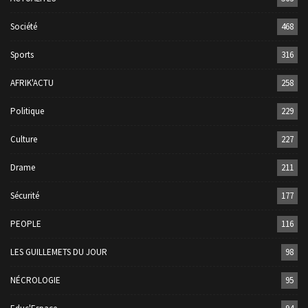
Société
468
Sports
316
AFRIK'ACTU
258
Politique
229
Culture
227
Drame
211
Sécurité
177
PEOPLE
116
LES GUILLEMETS DU JOUR
98
NÉCROLOGIE
95