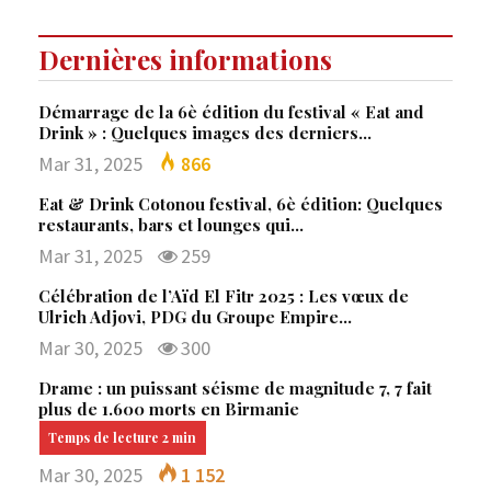
Dernières informations
Démarrage de la 6è édition du festival « Eat and
Drink » : Quelques images des derniers…
Mar 31, 2025
866
Eat & Drink Cotonou festival, 6è édition: Quelques
restaurants, bars et lounges qui…
Mar 31, 2025
259
Célébration de l’Aïd El Fitr 2025 : Les vœux de
Ulrich Adjovi, PDG du Groupe Empire…
Mar 30, 2025
300
Drame : un puissant séisme de magnitude 7, 7 fait
plus de 1.600 morts en Birmanie
Mar 30, 2025
1 152