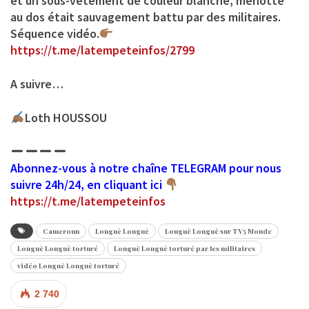
et un sous-vêtement de couleur blanche, menotté
au dos était sauvagement battu par des militaires.
Séquence vidéo.
https://t.me/latempeteinfos/2799
A suivre…
Loth HOUSSOU
Abonnez-vous à notre chaîne TELEGRAM pour nous
suivre 24h/24, en cliquant ici
https://t.me/latempeteinfos
Cameroun
Longuè Longuè
Longuè Longuè sur TV5 Monde
Longuè Longuè torturé
Longuè Longuè torturé par les militaires
vidéo Longuè Longuè torturé
2 740