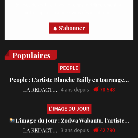
Recevez des notifications en temps réel directement sur
votre appareil, abonnez-vous dès maintenant.
S'abonner
Populaires
PEOPLE
People : L’artiste Blanche Bailly en tournage…
LA REDACTION
4 ans depuis
78 548
L'IMAGE DU JOUR
L’image du Jour : Zodwa Wabantu, l’artiste…
LA REDACTION
3 ans depuis
42 790