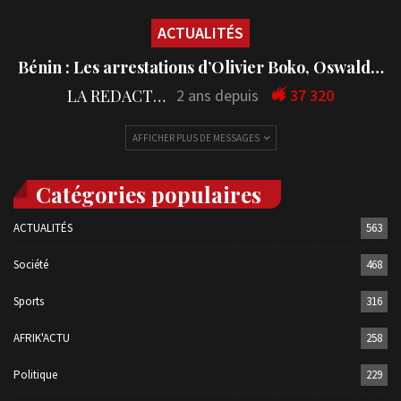
ACTUALITÉS
Bénin : Les arrestations d’Olivier Boko, Oswald…
LA REDACTION
2 ans depuis
37 320
AFFICHER PLUS DE MESSAGES
Catégories populaires
ACTUALITÉS
563
Société
468
Sports
316
AFRIK'ACTU
258
Politique
229