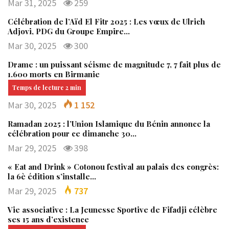
Mar 31, 2025
259
Célébration de l’Aïd El Fitr 2025 : Les vœux de Ulrich
Adjovi, PDG du Groupe Empire…
Mar 30, 2025
300
Drame : un puissant séisme de magnitude 7, 7 fait plus de
1.600 morts en Birmanie
Mar 30, 2025
1 152
Ramadan 2025 : l’Union Islamique du Bénin annonce la
célébration pour ce dimanche 30…
Mar 29, 2025
398
« Eat and Drink » Cotonou festival au palais des congrès:
la 6è édition s’installe…
Mar 29, 2025
737
Vie associative : La Jeunesse Sportive de Fifadji célèbre
ses 15 ans d’existence