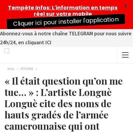
X
Tempête Infos
: L'information en temps
réel sur votre mobile
Cliquer ici pour installer l'application
Abonnez-vous à notre chaîne TELEGRAM pour nous suivre
24h/24, en cliquant ICI
Home
AFFAIRAGE
« Il était question qu’on me
tue… » : L’artiste Longuè
Longuè cite des noms de
hauts gradés de l’armée
camerounaise qui ont