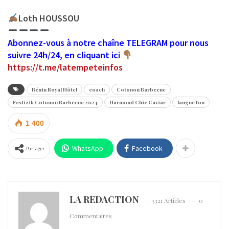
Loth HOUSSOU
Abonnez-vous à notre chaîne TELEGRAM pour nous
suivre 24h/24, en cliquant ici
https://t.me/latempeteinfos
Bénin Royal Hôtel
coach
Cotonou Barbecue
Festizik Cotonou Barbecue 2024
Harmond Chic Caviar
langue fon
1 400
WhatsApp
Facebook
Partager
LA REDACTION
5321 Articles
0
Commentaires