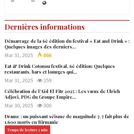
Dernières informations
Démarrage de la 6è édition du festival « Eat and Drink » :
Quelques images des derniers…
Mar 31, 2025
866
Eat & Drink Cotonou festival, 6è édition: Quelques
restaurants, bars et lounges qui…
Mar 31, 2025
259
Célébration de l’Aïd El Fitr 2025 : Les vœux de Ulrich
Adjovi, PDG du Groupe Empire…
Mar 30, 2025
300
Drame : un puissant séisme de magnitude 7, 7 fait plus de
1.600 morts en Birmanie