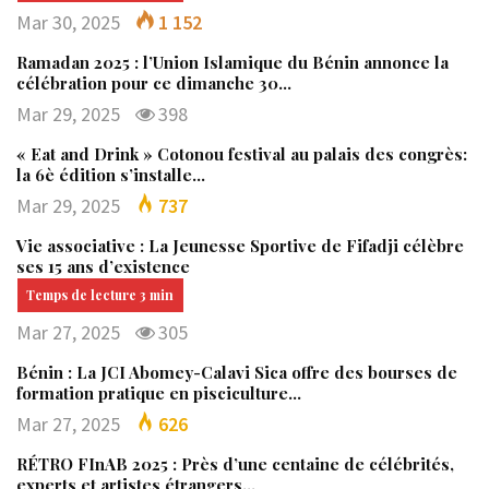
Mar 30, 2025
1 152
Ramadan 2025 : l’Union Islamique du Bénin annonce la
célébration pour ce dimanche 30…
Mar 29, 2025
398
« Eat and Drink » Cotonou festival au palais des congrès:
la 6è édition s’installe…
Mar 29, 2025
737
Vie associative : La Jeunesse Sportive de Fifadji célèbre
ses 15 ans d’existence
Mar 27, 2025
305
Bénin : La JCI Abomey-Calavi Sica offre des bourses de
formation pratique en pisciculture…
Mar 27, 2025
626
RÉTRO FInAB 2025 : Près d’une centaine de célébrités,
experts et artistes étrangers…