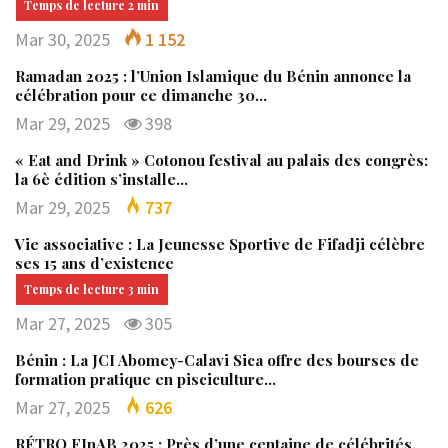
Mar 30, 2025
1 152
Ramadan 2025 : l’Union Islamique du Bénin annonce la
célébration pour ce dimanche 30…
Mar 29, 2025
398
« Eat and Drink » Cotonou festival au palais des congrès:
la 6è édition s’installe…
Mar 29, 2025
737
Vie associative : La Jeunesse Sportive de Fifadji célèbre
ses 15 ans d’existence
Mar 27, 2025
305
Bénin : La JCI Abomey-Calavi Sica offre des bourses de
formation pratique en pisciculture…
Mar 27, 2025
626
RÉTRO FInAB 2025 : Près d’une centaine de célébrités,