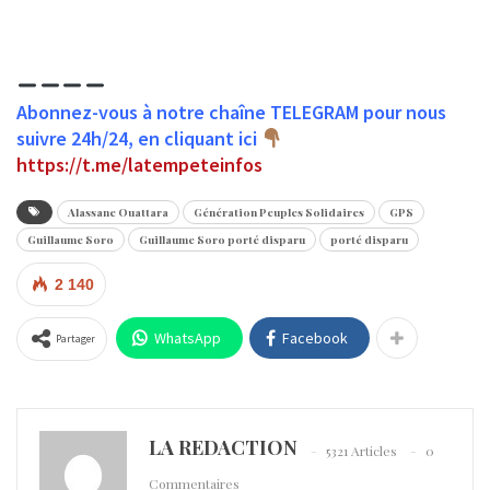
Abonnez-vous à notre chaîne TELEGRAM pour nous
suivre 24h/24, en cliquant ici
https://t.me/latempeteinfos
Alassane Ouattara
Génération Peuples Solidaires
GPS
Guillaume Soro
Guillaume Soro porté disparu
porté disparu
2 140
WhatsApp
Facebook
Partager
LA REDACTION
5321 Articles
0
Commentaires