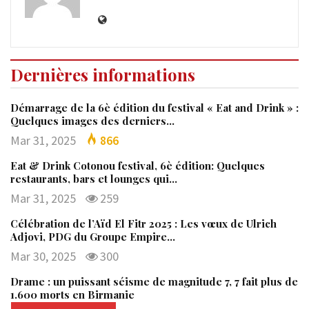
Dernières informations
Démarrage de la 6è édition du festival « Eat and Drink » :
Quelques images des derniers…
Mar 31, 2025
866
Eat & Drink Cotonou festival, 6è édition: Quelques
restaurants, bars et lounges qui…
Mar 31, 2025
259
Célébration de l’Aïd El Fitr 2025 : Les vœux de Ulrich
Adjovi, PDG du Groupe Empire…
Mar 30, 2025
300
Drame : un puissant séisme de magnitude 7, 7 fait plus de
1.600 morts en Birmanie