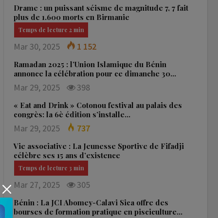
Drame : un puissant séisme de magnitude 7, 7 fait
plus de 1.600 morts en Birmanie
Mar 30, 2025
1 152
Ramadan 2025 : l’Union Islamique du Bénin
annonce la célébration pour ce dimanche 30…
Mar 29, 2025
398
« Eat and Drink » Cotonou festival au palais des
congrès: la 6è édition s’installe…
Mar 29, 2025
737
Vie associative : La Jeunesse Sportive de Fifadji
célèbre ses 15 ans d’existence
Mar 27, 2025
305
Bénin : La JCI Abomey-Calavi Sica offre des
bourses de formation pratique en pisciculture…