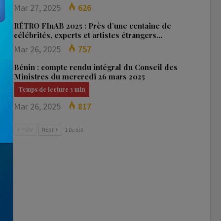
Mar 27, 2025
626
RÉTRO FInAB 2025 : Près d’une centaine de
célébrités, experts et artistes étrangers…
Mar 26, 2025
757
Bénin : compte rendu intégral du Conseil des
Ministres du mercredi 26 mars 2025
Mar 26, 2025
817
PREV
NEXT
1 De 533