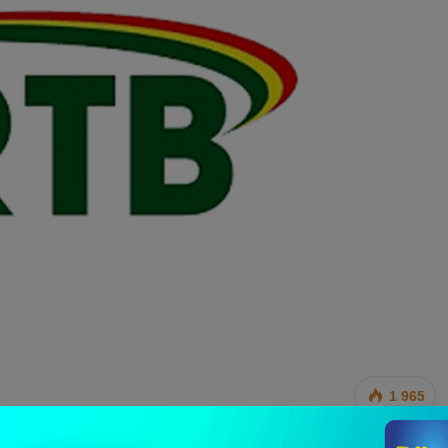
1 965
ion du Bénin (ORTB) devenue il y a quelques mois dans le