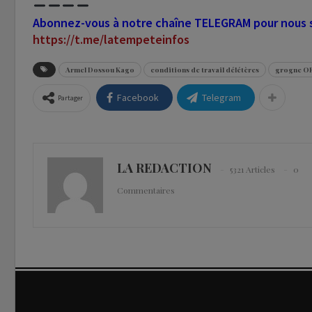
Abonnez-vous à notre chaîne TELEGRAM pour nous su
https://t.me/latempeteinfos
Armel Dossou Kago
conditions de travail délétères
grogne O
Facebook
Telegram
Partager
LA REDACTION
5321 Articles
0
Commentaires