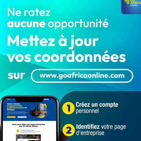
télévision du Bénin (SRTB). Et pour cause, les
s conditions de travail de plus en plus délétères et
 implication aucune.
u Kago, SG Syntrab
l Dossou Kago, le Secrétaire Général du Syndicat des