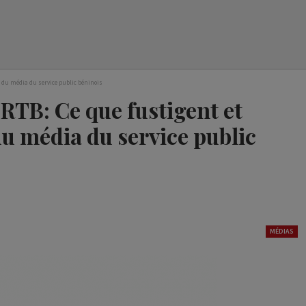
s du média du service public béninois
RTB: Ce que fustigent et
du média du service public
MÉDIAS