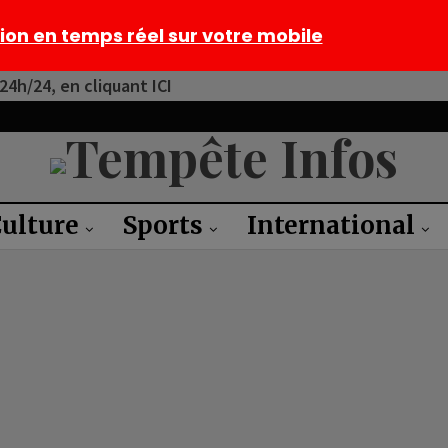
tion en temps réel sur votre mobile
4h/24, en cliquant ICI
ulture
Sports
International