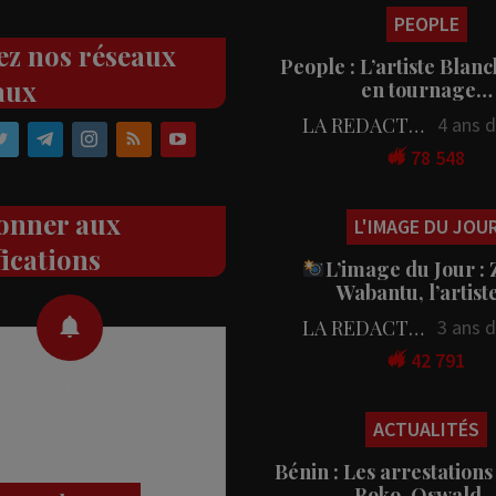
PEOPLE
ez nos réseaux
People : L’artiste Blanc
aux
en tournage…
LA REDACTION
4 ans 
78 548
onner aux
L'IMAGE DU JOU
fications
L’image du Jour :
Wabantu, l’artis
LA REDACTION
3 ans 
42 791
 des notifications en temps
rectement sur votre appareil,
ACTUALITÉS
nez-vous dès maintenant.
Bénin : Les arrestations
Boko, Oswald