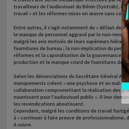
travailleurs de l’audiovisuel du Bénin (Syntrab), dé
travail » et les réformes mises en œuvre sans consul
Entre autres, il s’agit notamment du « défaut de r
le manque de personnel aggravé par le non-renouve
malgré les avis motivés de leurs supérieurs hiérar
fournitures de bureau ; la non-implication du pers
réformes et la caporalisation de la gouvernance de
production et le manque criard de fournitures de bu
Selon les dénonciations du Secrétaire Général Arm
manquements créent « une psychose et un mal-être d
collaboration compromettant la réalisation des gra
nourrissent pour l’audiovisuel public ». Il leur dem
les revendications aboutissent.
Cependant, malgré les conditions de travail fustigée
à « continuer à faire preuve de professionnalisme, d
A suivre.