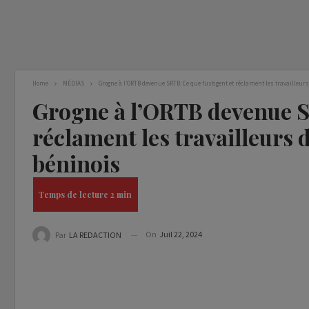
Home
MÉDIAS
Grogne à l’ORTB devenue SRTB: Ce que fustigent et réclament les travailleur
Grogne à l’ORTB devenue S
réclament les travailleurs 
béninois
On
Juil 22, 2024
Par
LA REDACTION