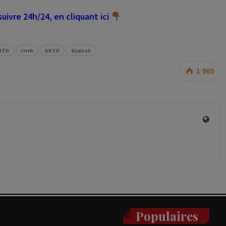
ivre 24h/24, en cliquant ici
RTB
Ortb
SRTB
Syntrab
1 965
Populaires