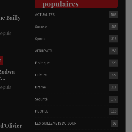
populaires
ACTUALITÉS
563
he Bailly
Société
468
depuis
Sports
316
AFRIK'ACTU
258
R
Politique
229
 Zodwa
Culture
227
te…
depuis
Drame
211
Sécurité
177
PEOPLE
116
LES GUILLEMETS DU JOUR
98
 d’Olivier
…