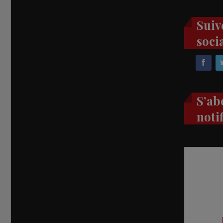
Suiv
soci
S’ab
noti
Recevez
réel di
abon