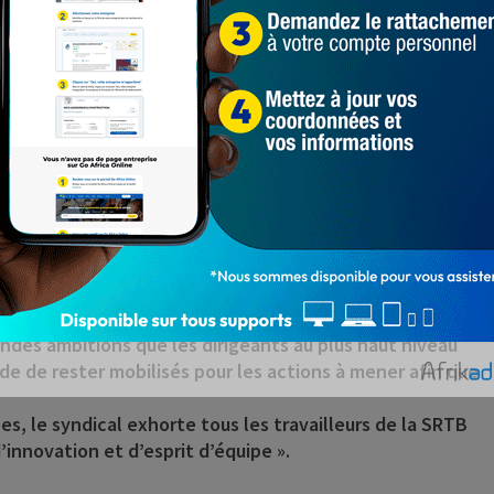
nonce les conditions de plus en plus « délétères de
ter les travailleurs.
enouvellement des contrats d’assurances du personnel ;
llement des contrats de travail de certains agents,
chiques et le manque de budget de production et de
onnel et de ses représentants dans la mise en œuvre des
 la SRTB par la tutelle ; le manque de budget de
reau et de matériels de production ».
el Dossou Kago rapportés par Banouto, ces
ans le rang qui ne facilite pas « la bonne
ndes ambitions que les dirigeants au plus haut niveau
ande de rester mobilisés pour les actions à mener afin que
s, le syndical exhorte tous les travailleurs de la SRTB
’innovation et d’esprit d’équipe ».