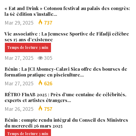
« Eat and Drink » Cotonou festival au palais des congrès:
la 6è édition s’installe…
Mar 29, 2025
737
Vie associative : La Jeunesse Sportive de Fifadji célèbre
ses 15 ans d’existence
Mar 27, 2025
305
Bénin : La JCI Abomey-Calavi Sica offre des bourses de
formation pratique en pisciculture…
Mar 27, 2025
626
RÉTRO FInAB 2025 : Près d’une centaine de célébrités,
experts et artistes étrangers…
Mar 26, 2025
757
Bénin : compte rendu intégral du Conseil des Ministres
du mercredi 26 mars 2025