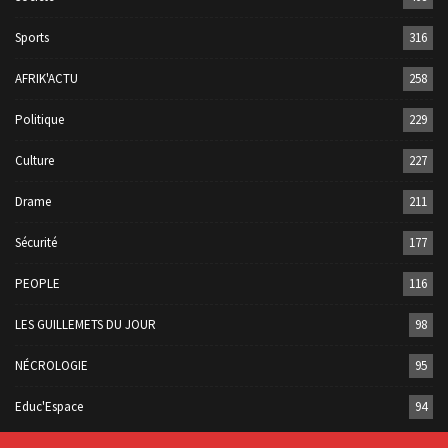
Sports
316
AFRIK'ACTU
258
Politique
229
Culture
227
Drame
211
Sécurité
177
PEOPLE
116
LES GUILLEMETS DU JOUR
98
NÉCROLOGIE
95
Educ'Espace
94