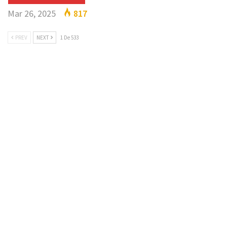
Mar 26, 2025
817
PREV
NEXT
1 De 533