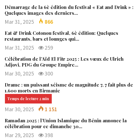
Démarrage de la 6è édition du festival « Eat and Drink » :
Quelques images des derniers…
Mar 31, 2025
866
Eat & Drink Cotonou festival, 6è édition: Quelques
restaurants, bars et lounges qui…
Mar 31, 2025
259
Célébration de l’Aïd El Fitr 2025 : Les vœux de Ulrich
Adjovi, PDG du Groupe Empire…
Mar 30, 2025
300
Drame : un puissant séisme de magnitude 7, 7 fait plus de
1.600 morts en Birmanie
Mar 30, 2025
1 151
Ramadan 2025 : l’Union Islamique du Bénin annonce la
célébration pour ce dimanche 30…
Mar 29, 2025
398