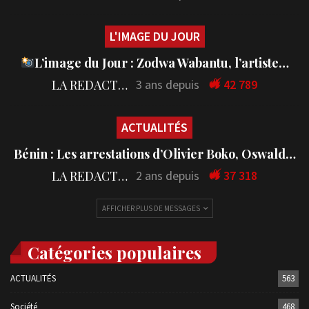
L'IMAGE DU JOUR
L’image du Jour : Zodwa Wabantu, l’artiste…
LA REDACTION
3 ans depuis
42 789
ACTUALITÉS
Bénin : Les arrestations d’Olivier Boko, Oswald…
LA REDACTION
2 ans depuis
37 318
AFFICHER PLUS DE MESSAGES
Catégories populaires
ACTUALITÉS
563
Société
468