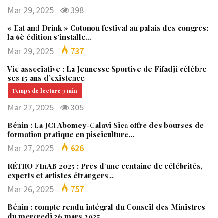
Mar 29, 2025
398
« Eat and Drink » Cotonou festival au palais des congrès:
la 6è édition s’installe…
Mar 29, 2025
737
Vie associative : La Jeunesse Sportive de Fifadji célèbre
ses 15 ans d’existence
Mar 27, 2025
305
Bénin : La JCI Abomey-Calavi Sica offre des bourses de
formation pratique en pisciculture…
Mar 27, 2025
626
RÉTRO FInAB 2025 : Près d’une centaine de célébrités,
experts et artistes étrangers…
Mar 26, 2025
757
Bénin : compte rendu intégral du Conseil des Ministres
du mercredi 26 mars 2025