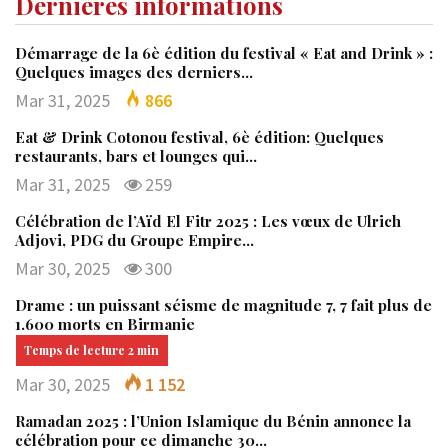
Dernières informations
Démarrage de la 6è édition du festival « Eat and Drink » :
Quelques images des derniers…
Mar 31, 2025
866
Eat & Drink Cotonou festival, 6è édition: Quelques
restaurants, bars et lounges qui…
Mar 31, 2025
259
Célébration de l’Aïd El Fitr 2025 : Les vœux de Ulrich
Adjovi, PDG du Groupe Empire…
Mar 30, 2025
300
Drame : un puissant séisme de magnitude 7, 7 fait plus de
1.600 morts en Birmanie
Mar 30, 2025
1 152
Ramadan 2025 : l’Union Islamique du Bénin annonce la
célébration pour ce dimanche 30…