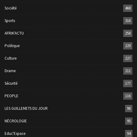
Société
468
Sports
316
AFRIK'ACTU
258
Politique
229
Culture
227
Drame
211
Sécurité
177
PEOPLE
116
LES GUILLEMETS DU JOUR
98
NÉCROLOGIE
95
Educ'Espace
94