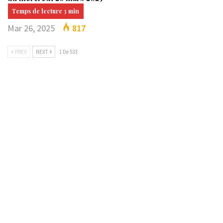
Mar 26, 2025
817
PREV
NEXT
1 De 533