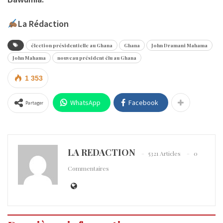
La Rédaction
élection présidentielle au Ghana
Ghana
John Dramani Mahama
John Mahama
nouveau président élu au Ghana
1 353
WhatsApp
Facebook
Partager
LA REDACTION
5321 Articles
0
Commentaires