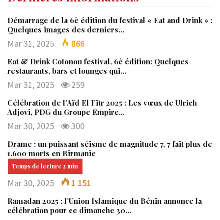
Démarrage de la 6è édition du festival « Eat and Drink » :
Quelques images des derniers…
Mar 31, 2025
866
Eat & Drink Cotonou festival, 6è édition: Quelques
restaurants, bars et lounges qui…
Mar 31, 2025
259
Célébration de l’Aïd El Fitr 2025 : Les vœux de Ulrich
Adjovi, PDG du Groupe Empire…
Mar 30, 2025
300
Drame : un puissant séisme de magnitude 7, 7 fait plus de
1.600 morts en Birmanie
Mar 30, 2025
1 151
Ramadan 2025 : l’Union Islamique du Bénin annonce la
célébration pour ce dimanche 30…