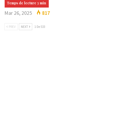
Mar 26, 2025
817
PREV
NEXT
1 De 533