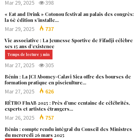
Mar 29, 2025
398
« Eat and Drink » Cotonou festival au palais des congrès:
la 6è édition s’installe…
Mar 29, 2025
737
Vie associative : La Jeunesse Sportive de Fifadji célèbre
ses 15 ans d’existence
Mar 27, 2025
305
Bénin : La JCI Abomey-Calavi Sica offre des bourses de
formation pratique en pisciculture…
Mar 27, 2025
626
RÉTRO FInAB 2025 : Près d’une centaine de célébrités,
experts et artistes étrangers…
Mar 26, 2025
757
Bénin : compte rendu intégral du Conseil des Ministres
du mercredi 26 mars 2025