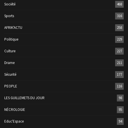
Société
468
Sports
316
AFRIK'ACTU
258
Politique
229
Culture
227
Drame
211
Sécurité
177
PEOPLE
116
LES GUILLEMETS DU JOUR
98
NÉCROLOGIE
95
Educ'Espace
94