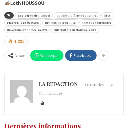
Loth HOUSSOU
docteur en droit fiscal
double diplôme de doctorat
ENA
Fiacre Djègbéwèsson
promotion Jean Pliya
thèse de soutenance
université d'Abomey-Calavi
université Jean Moulins Lyon 3
1 225
WhatsApp
Facebook
Partager
LA REDACTION
5321 Articles
0
Commentaires
Dernières informations