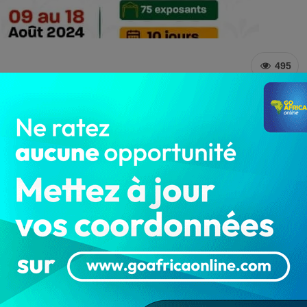
495
rtements annoncés
illet dernier, la seconde étape des foires régionales de
 Dassa-Zoumé. Prévue pour démarrer ce vendredi 9 août,
 les locaux du Collège d’Enseignement Général 1 de
 différents départements à savoir le Zou, les Collines, le
 d’art fabriqués de leurs propres mains.
isans exposeront leurs diverses créations telles que des
pagnes tissés, des objets de la joaillerie, des produits
 de la maroquinerie, etc. Une opportunité de promotion,
savoir-faire des artisans des trois (3) différentes