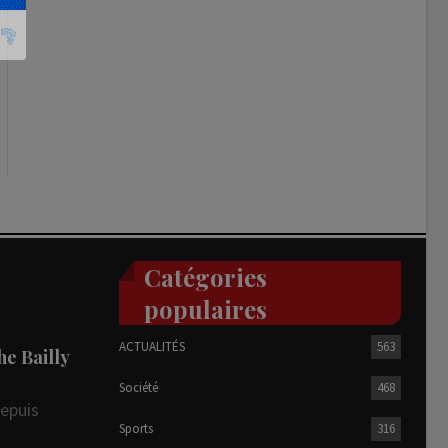
Catégories
populaires
ACTUALITÉS
563
he Bailly
Société
468
depuis
Sports
316