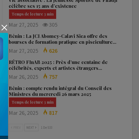
Vie associative : La Jeunesse Sportive de Fifadji
célèbre ses 15 ans d’existence
Mar 27, 2025
305
Bénin : La JCI Abomey-Calavi Sica offre des
bourses de formation pratique en pisciculture…
Mar 27, 2025
626
RÉTRO FInAB 2025 : Près d’une centaine de
célébrités, experts et artistes étrangers…
Mar 26, 2025
757
Bénin : compte rendu intégral du Conseil des
Ministres du mercredi 26 mars 2025
Mar 26, 2025
817
PREV
NEXT
1 De 533