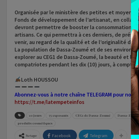
Organisée par le ministère des petites et moyennes 
Fonds de développement de l’artisanat, en collabor
devront permettre de booster la consommation local
artisans. Ce qui permettra à ces derniers, de présen
venir, au regard de la qualité et de l’originalité des 
La population de Dassa-Zoumé et de ses environs so
explorer au CEG1 de Dassa-Zoumé, la beauté et les 
compatriotes pendant les dix (10) jours, à compter 
Loth HOUSSOU
Abonnez-vous à notre chaîne TELEGRAM pour nous su
https://t.me/latempeteinfos
10 jours
75 exposants
CEG1 de Dassa-Zoumé
Dassa-Zoum
produits cosmétiques
Facebook
Telegram
Partager