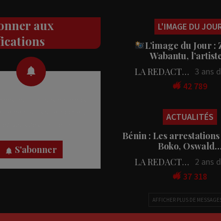
onner aux
L'IMAGE DU JOU
fications
L’image du Jour :
Wabantu, l’artis
LA REDACTION
3 ans 
42 789
 des notifications en temps
rectement sur votre appareil,
ACTUALITÉS
nez-vous dès maintenant.
Bénin : Les arrestations
Boko, Oswald
S'abonner
LA REDACTION
2 ans 
37 318
AFFICHER PLUS DE MESSAGE