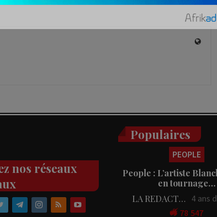
Populaires
PEOPLE
ez nos réseaux
People : L’artiste Blanc
aux
en tournage…
LA REDACTION
4 ans 
78 547