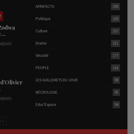
AFRIK'ACTU
258
R
Politique
229
 Zodwa
Culture
227
te…
depuis
Drame
211
Sécurité
177
PEOPLE
116
LES GUILLEMETS DU JOUR
98
 d’Olivier
…
NÉCROLOGIE
95
depuis
Educ'Espace
94
S