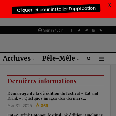
X
Cliquer ici pour installer l'application
Sign in / Join
Archives
Pêle-Mêle
Dernières informations
Démarrage de la 6è édition du festival « Eat and
Drink » : Quelques images des derniers…
Mar 31, 2025
866
Eat & Drink Cotonou festival, 6è édition: Quelques