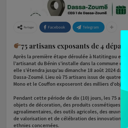
Facebook
Telegram
Partager
75 artisans exposants de 4 dépa
Après la première étape déroulée à Natitingou en ju
l’artisanat du Bénin s’installe dans la commune de
elle s’étendra jusqu’au dimanche 18 août 2024 dans
Dassa-Zoumé. Lieu où 75 artisans issus de quatre (4)
Mono et le Couffon exposeront des milliers d’objets
Pendant cette période de dix (10) jours, les 75 art
objets de décoration, des produits cosmétiques, des 
agroalimentaires, des outils agricoles, des œuvres
de valorisation et de célébration des innovations et 
ethnies concernées.