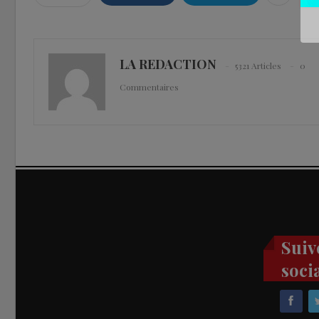
LA REDACTION
5321 Articles
0
Commentaires
Suiv
soci