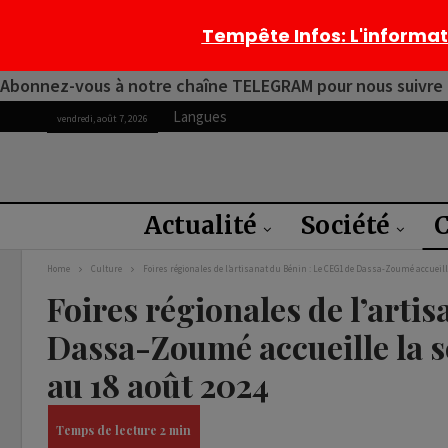
Tempête Infos
: L'informa
Abonnez-vous à notre chaîne TELEGRAM pour nous suivre 2
Langues
vendredi, août 7, 2026
Actualité
Société
C
Home
Culture
Foires régionales de l’artisanat du Bénin : Le CEG1 de Dassa-Zoumé accueille
Foires régionales de l’arti
Dassa-Zoumé accueille la s
au 18 août 2024