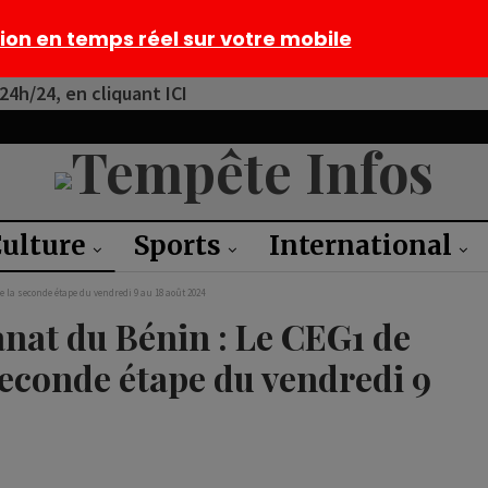
tion en temps réel sur votre mobile
4h/24, en cliquant ICI
ulture
Sports
International
 la seconde étape du vendredi 9 au 18 août 2024
sanat du Bénin : Le CEG1 de
econde étape du vendredi 9