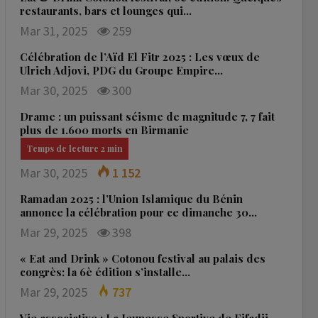
restaurants, bars et lounges qui…
Mar 31, 2025
259
Célébration de l’Aïd El Fitr 2025 : Les vœux de
Ulrich Adjovi, PDG du Groupe Empire…
Mar 30, 2025
300
Drame : un puissant séisme de magnitude 7, 7 fait
plus de 1.600 morts en Birmanie
Mar 30, 2025
1 152
Ramadan 2025 : l’Union Islamique du Bénin
annonce la célébration pour ce dimanche 30…
Mar 29, 2025
398
« Eat and Drink » Cotonou festival au palais des
congrès: la 6è édition s’installe…
Mar 29, 2025
737