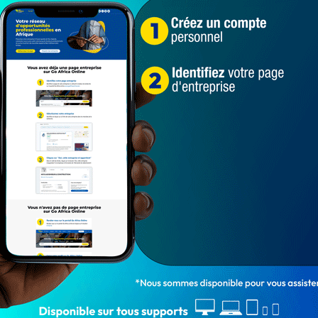
entreprises et de la promotion de l’emploi, à travers le
ation avec la Chambre des Métiers du Bénin, ces foires
e et susciter l’innovation et la créativité des
ter leurs produits à l’occasion des foires plus grandes à
produits.
nt ainsi invitées à se mobiliser massivement, pour venir
richesses artistiques dont regorgent leurs
de ce vendredi 9 août.
ivre 24h/24, en cliquant ici
é
Foires régionales de l'artisanat
objets d'art
objets de décoration
495