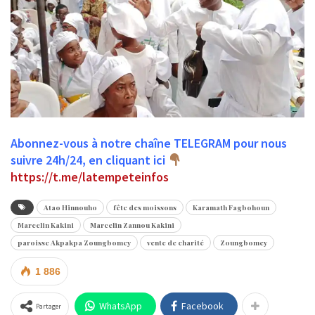
Abonnez-vous à notre chaîne TELEGRAM pour nous
suivre 24h/24, en cliquant ici
https://t.me/latempeteinfos
Atao Hinnouho
fête des moissons
Karamath Fagbohoun
Marcelin Kakini
Marcelin Zannou Kakini
paroisse Akpakpa Zoungbomey
vente de charité
Zoungbomey
1 886
WhatsApp
Facebook
Partager