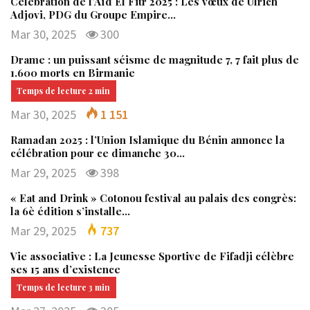
Célébration de l’Aïd El Fitr 2025 : Les vœux de Ulrich
Adjovi, PDG du Groupe Empire…
Mar 30, 2025
300
Drame : un puissant séisme de magnitude 7, 7 fait plus de
1.600 morts en Birmanie
Mar 30, 2025
1 151
Ramadan 2025 : l’Union Islamique du Bénin annonce la
célébration pour ce dimanche 30…
Mar 29, 2025
398
« Eat and Drink » Cotonou festival au palais des congrès:
la 6è édition s’installe…
Mar 29, 2025
737
Vie associative : La Jeunesse Sportive de Fifadji célèbre
ses 15 ans d’existence