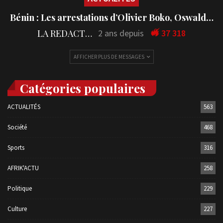
Bénin : Les arrestations d’Olivier Boko, Oswald…
LA REDACTION
2 ans depuis
37 318
AFFICHER PLUS DE MESSAGES
Catégories populaires
ACTUALITÉS
563
Société
468
Sports
316
AFRIK'ACTU
258
Politique
229
Culture
227