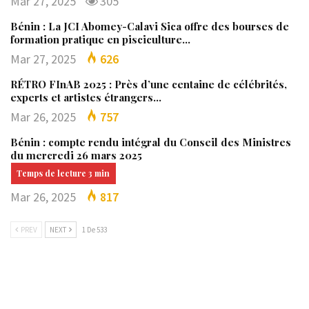
Mar 27, 2025
305
Bénin : La JCI Abomey-Calavi Sica offre des bourses de
formation pratique en pisciculture…
Mar 27, 2025
626
RÉTRO FInAB 2025 : Près d’une centaine de célébrités,
experts et artistes étrangers…
Mar 26, 2025
757
Bénin : compte rendu intégral du Conseil des Ministres
du mercredi 26 mars 2025
Mar 26, 2025
817
PREV
NEXT
1 De 533