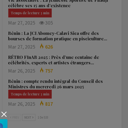
Vie associative : La Jeunesse Sportive de Fifadji
célèbre ses 15 ans d’existence
Mar 27, 2025
305
Bénin : La JCI Abomey-Calavi Sica offre des
bourses de formation pratique en pisciculture…
Mar 27, 2025
626
RÉTRO FInAB 2025 : Près d’une centaine de
célébrités, experts et artistes étrangers…
Mar 26, 2025
757
Bénin : compte rendu intégral du Conseil des
Ministres du mercredi 26 mars 2025
Mar 26, 2025
817
PREV
NEXT
1 De 533