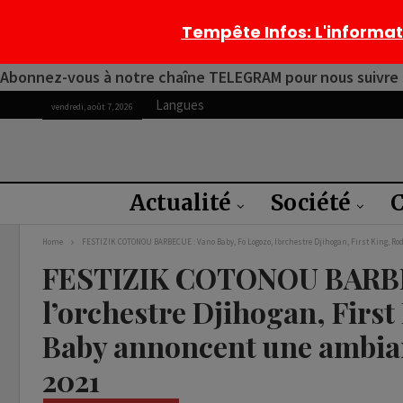
Tempête Infos
: L'informa
Abonnez-vous à notre chaîne TELEGRAM pour nous suivre 2
Langues
vendredi, août 7, 2026
Actualité
Société
C
Home
FESTIZIK COTONOU BARBECUE : Vano Baby, Fo Logozo, l’orchestre Djihogan, First King, Rod
FESTIZIK COTONOU BARBEC
l’orchestre Djihogan, First
Baby annoncent une ambianc
2021