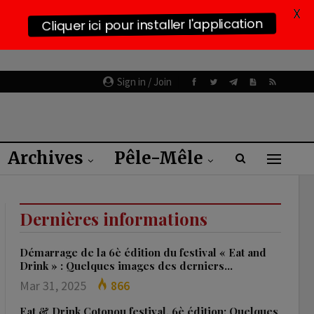
X
Cliquer ici pour installer l'application
Sign in / Join
Archives
Pêle-Mêle
Dernières informations
Démarrage de la 6è édition du festival « Eat and
Drink » : Quelques images des derniers…
Mar 31, 2025
866
Eat & Drink Cotonou festival, 6è édition: Quelques