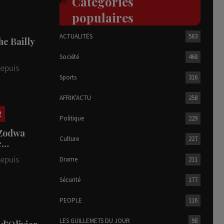
Catégories
populaires
ACTUALITÉS
563
he Bailly
Société
468
depuis
Sports
316
AFRIK'ACTU
258
R
Politique
229
 Zodwa
Culture
227
te…
depuis
Drame
211
Sécurité
177
PEOPLE
116
LES GUILLEMETS DU JOUR
98