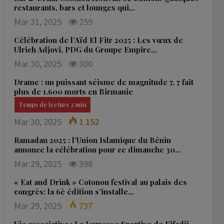
restaurants, bars et lounges qui…
Mar 31, 2025
259
Célébration de l’Aïd El Fitr 2025 : Les vœux de
Ulrich Adjovi, PDG du Groupe Empire…
Mar 30, 2025
300
Drame : un puissant séisme de magnitude 7, 7 fait
plus de 1.600 morts en Birmanie
Mar 30, 2025
1 152
Ramadan 2025 : l’Union Islamique du Bénin
annonce la célébration pour ce dimanche 30…
Mar 29, 2025
398
« Eat and Drink » Cotonou festival au palais des
congrès: la 6è édition s’installe…
Mar 29, 2025
737