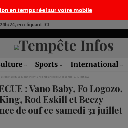
tion en temps réel sur votre mobile
4h/24, en cliquant ICI
ulture
Sports
International
 Eskill et Beezy Baby annoncent une ambiance de ouf ce samedi 31 juillet 2021
UE : Vano Baby, Fo Logozo,
 King, Rod Eskill et Beezy
e de ouf ce samedi 31 juillet