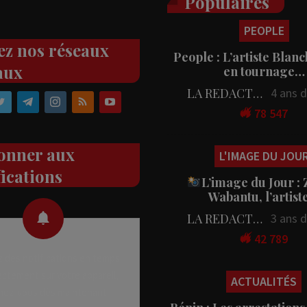
Populaires
PEOPLE
ez nos réseaux
People : L’artiste Blanc
aux
en tournage…
LA REDACTION
4 ans 
78 547
onner aux
L'IMAGE DU JOU
fications
L’image du Jour :
Wabantu, l’artis
LA REDACTION
3 ans 
42 789
 des notifications en temps
rectement sur votre appareil,
ACTUALITÉS
nez-vous dès maintenant.