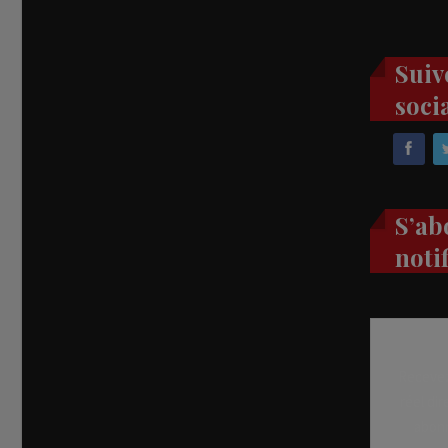
Suiv
soci
S’ab
noti
Recevez
réel di
abon