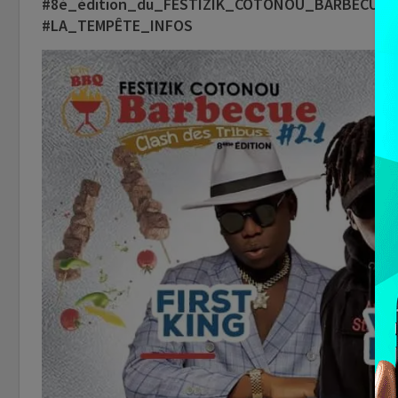
#8è_édition_du_FESTIZIK_COTONOU_BARBECUE
#LA_TEMPÊTE_INFOS