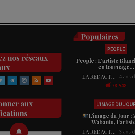
Populaires
PEOPLE
ez nos réseaux
People : L’artiste Blanc
aux
en tournage…
LA REDACTION
4 ans 
78 548
onner aux
L'IMAGE DU JOU
fications
L’image du Jour :
Wabantu, l’artis
LA REDACTION
3 ans 