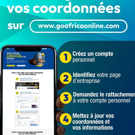
cun à moto, ils ont été attaqués entre Hoky et Atomey
 alors qu’ils se rendaient dans leurs domiciles.
es braqueurs ne se sont pas intéressés à leurs motos.
biens notamment les téléphones portables et les sommes
dia « Les 4 Vérités », ces actes d’insécurité devenus
rtains bergers de troupeaux de bœufs. La police
es auteurs.
ssion de juin 2023, a été officiellement lancé ce lundi
ois. Au total, 121.827 candidats ont été enregistrés et
vre 24h/24, en cliquant ici
aquage des enseignants
des surveillants de BEPC braqués