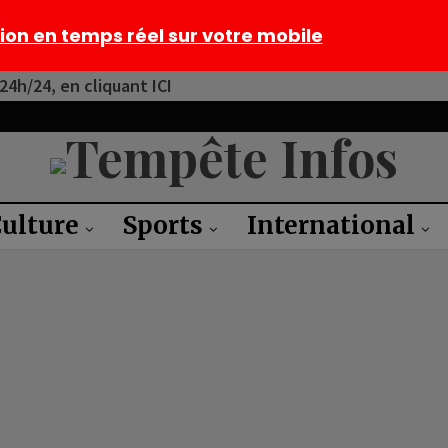
tion en temps réel sur votre mobile
4h/24, en cliquant ICI
ulture
Sports
International