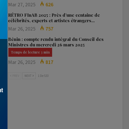
Mar 27, 2025
626
RÉTRO FInAB 2025 : Près d’une centaine de
célébrités, experts et artistes étrangers…
Mar 26, 2025
757
Bénin : compte rendu intégral du Conseil des
Ministres du mercredi 26 mars 2025
Mar 26, 2025
817
PREV
NEXT
1 De 533