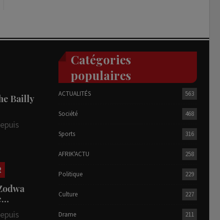
Catégories
populaires
ACTUALITÉS
563
he Bailly
Société
468
depuis
Sports
316
AFRIK'ACTU
258
R
Politique
229
 Zodwa
Culture
227
te…
depuis
Drame
211