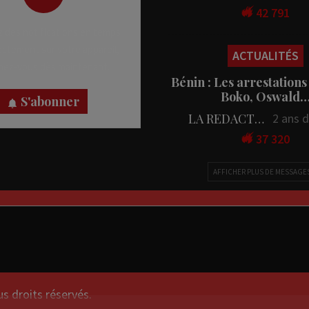
42 791
 des notifications en temps
rectement sur votre appareil,
ACTUALITÉS
nez-vous dès maintenant.
Bénin : Les arrestations
Boko, Oswald
S'abonner
LA REDACTION
2 ans 
37 320
AFFICHER PLUS DE MESSAGE
droits réservés.