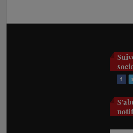
Suiv
soci
S’ab
noti