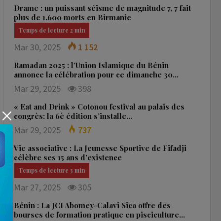
Drame : un puissant séisme de magnitude 7, 7 fait
plus de 1.600 morts en Birmanie
Mar 30, 2025
1 152
Ramadan 2025 : l’Union Islamique du Bénin
annonce la célébration pour ce dimanche 30…
Mar 29, 2025
398
« Eat and Drink » Cotonou festival au palais des
congrès: la 6è édition s’installe…
Mar 29, 2025
737
Vie associative : La Jeunesse Sportive de Fifadji
célèbre ses 15 ans d’existence
Mar 27, 2025
305
Bénin : La JCI Abomey-Calavi Sica offre des
bourses de formation pratique en pisciculture…