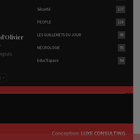
Sécurité
177
PEOPLE
116
LES GUILLEMETS DU JOUR
98
 d’Olivier
…
NÉCROLOGIE
95
depuis
Educ'Espace
94
S
Conception:
LUXE CONSULTING