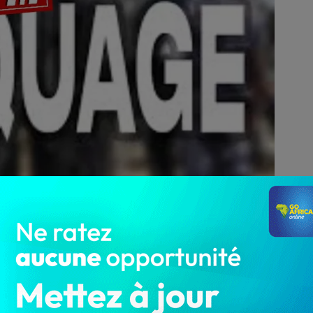
2 122
nseignants désignés pour la surveillance de l’examen du
e de composition du CEG Atomey, sont malheureusement