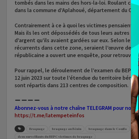
tombés dans les mains des hors-la-loi. Roulant cha
dans la commune d’Aplahoué, département du Couffo,
Contrairement à ce à quoi les victimes pensaient, l
Mais ils les ont dépossédés de tous leurs autres 
d’argent qu’ils avaient gardées sur eux. Selon le mé
récurrents dans cette zone, seraient l’œuvre de ce
républicaine a ouvert une enquête, pour retrouver l
Pour rappel, le déroulement de l’examen du BEPC, se
12 juin 2023 sur toute l’étendue du territoire bénin
sont répartis dans 213 centres de composition.
Abonnez-vous à notre chaîne TELEGRAM pour nous sui
https://t.me/latempeteinfos
Braquage
braquage au Bénin
braquage dans le Couffo
br
deux surveillants du BEPC victimes de braquage