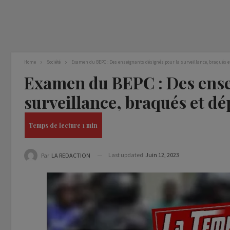
Home
Société
Examen du BEPC : Des enseignants désignés pour la surveillance, braqués e
Examen du BEPC : Des ense
surveillance, braqués et dé
Last updated
Juin 12, 2023
Par
LA REDACTION