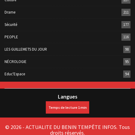
Drame
211
Sécurité
177
PEOPLE
116
LES GUILLEMETS DU JOUR
98
NÉCROLOGIE
95
Educ'Espace
94
Langues
© 2026 - ACTUALITE DU BENIN TEMPÊTE INFOS. Tous
droits réservés.