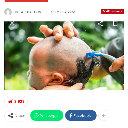
On
Mar 17, 2022
Éveillons-nous
Par
LA REDACTION
3 929
WhatsApp
Facebook
Partager