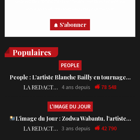
Recevez des notifications en temps réel directement sur
votre appareil, abonnez-vous dès maintenant.
S'abonner
Populaires
PEOPLE
People : L’artiste Blanche Bailly en tournage…
LA REDACTION
4 ans depuis
78 548
L'IMAGE DU JOUR
L’image du Jour : Zodwa Wabantu, l’artiste…
LA REDACTION
3 ans depuis
42 790