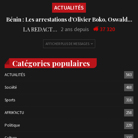
ACTUALITÉS
Bénin : Les arrestations d’Olivier Boko, Oswald…
LA REDACTION
2 ans depuis
37 320
AFFICHER PLUS DE MESSAGES
Catégories populaires
ACTUALITÉS
563
Société
468
Sports
316
AFRIK'ACTU
258
Politique
229
Culture
227