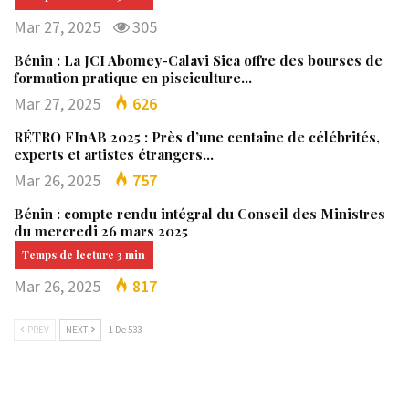
Mar 27, 2025
305
Bénin : La JCI Abomey-Calavi Sica offre des bourses de
formation pratique en pisciculture…
Mar 27, 2025
626
RÉTRO FInAB 2025 : Près d’une centaine de célébrités,
experts et artistes étrangers…
Mar 26, 2025
757
Bénin : compte rendu intégral du Conseil des Ministres
du mercredi 26 mars 2025
Mar 26, 2025
817
PREV
NEXT
1 De 533