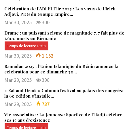
Célébration de l’Aïd El Fitr 2025 : Les vœux de Ulrich
Adjovi, PDG du Groupe Empire…
Mar 30, 2025
300
Drame : un puissant séisme de magnitude 7, 7 fait plus de
1.600 morts en Birmanie
Mar 30, 2025
1 152
Ramadan 2025 : l’Union Islamique du Bénin annonce la
célébration pour ce dimanche 30…
Mar 29, 2025
398
« Eat and Drink » Cotonou festival au palais des congrès:
la 6è édition s’installe…
Mar 29, 2025
737
Vie associative : La Jeunesse Sportive de Fifadji célèbre
ses 15 ans d’existence