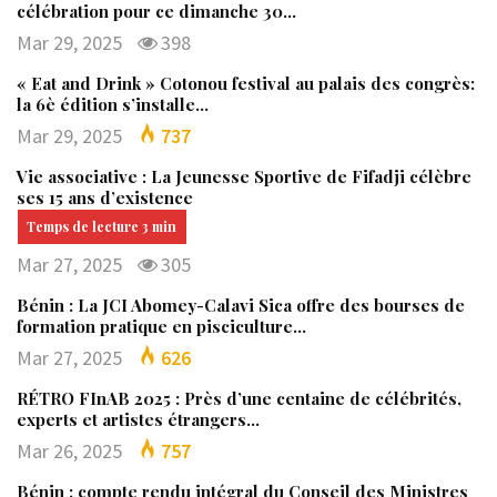
célébration pour ce dimanche 30…
Mar 29, 2025
398
« Eat and Drink » Cotonou festival au palais des congrès:
la 6è édition s’installe…
Mar 29, 2025
737
Vie associative : La Jeunesse Sportive de Fifadji célèbre
ses 15 ans d’existence
Mar 27, 2025
305
Bénin : La JCI Abomey-Calavi Sica offre des bourses de
formation pratique en pisciculture…
Mar 27, 2025
626
RÉTRO FInAB 2025 : Près d’une centaine de célébrités,
experts et artistes étrangers…
Mar 26, 2025
757
Bénin : compte rendu intégral du Conseil des Ministres