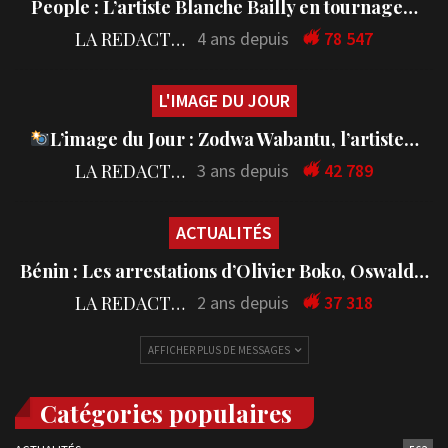
People : L’artiste Blanche Bailly en tournage…
LA REDACTION
4 ans depuis
78 547
L'IMAGE DU JOUR
L’image du Jour : Zodwa Wabantu, l’artiste…
LA REDACTION
3 ans depuis
42 789
ACTUALITÉS
Bénin : Les arrestations d’Olivier Boko, Oswald…
LA REDACTION
2 ans depuis
37 318
AFFICHER PLUS DE MESSAGES
Catégories populaires