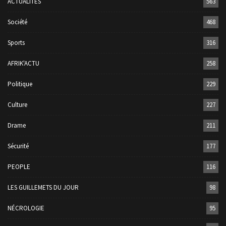
ACTUALITÉS
563
Société
468
Sports
316
AFRIK'ACTU
258
Politique
229
Culture
227
Drame
211
Sécurité
177
PEOPLE
116
LES GUILLEMETS DU JOUR
98
NÉCROLOGIE
95