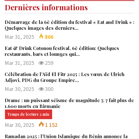
Dernières informations
Démarrage de la 6è édition du festival « Eat and Drink » :
Quelques images des derniers…
Mar 31, 2025
866
Eat & Drink Cotonou festival, 6è édition: Quelques
restaurants, bars et lounges qui…
Mar 31, 2025
259
Célébration de l’Aïd El Fitr 2025 : Les vœux de Ulrich
Adjovi, PDG du Groupe Empire…
Mar 30, 2025
300
Drame : un puissant séisme de magnitude 7, 7 fait plus de
1.600 morts en Birmanie
Mar 30, 2025
1 152
Ramadan 2025 : l’Union Islamique du Bénin annonce la