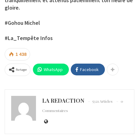
tranquillement et attends patiemment ton heure de
gloire.
#Gohou Michel
#La_Tempête Infos
1 438
WhatsApp
Facebook
Partager
LA REDACTION
5321 Articles
0
Commentaires