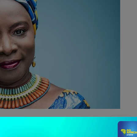
1 582
 polichinelle qui caractérisent au quotidien le mode de