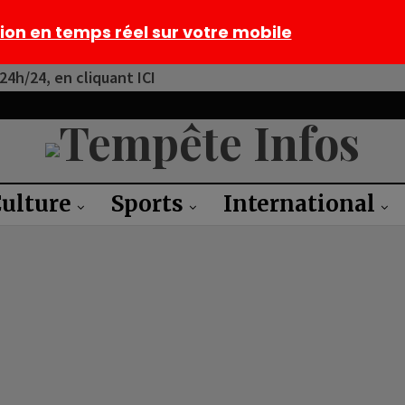
tion en temps réel sur votre mobile
4h/24, en cliquant ICI
ulture
Sports
International