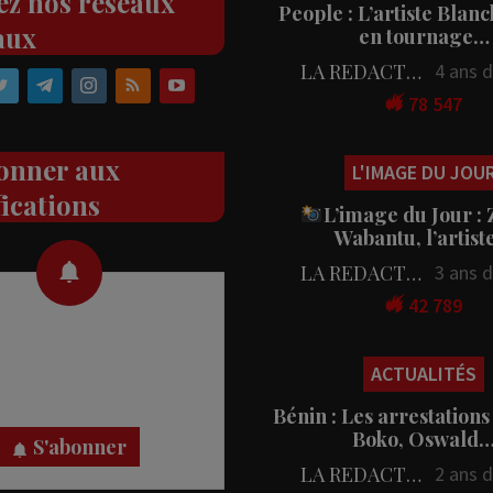
ez nos réseaux
People : L’artiste Blanc
aux
en tournage…
LA REDACTION
4 ans 
78 547
onner aux
L'IMAGE DU JOU
fications
L’image du Jour :
Wabantu, l’artis
LA REDACTION
3 ans 
42 789
 des notifications en temps
rectement sur votre appareil,
ACTUALITÉS
nez-vous dès maintenant.
Bénin : Les arrestations
Boko, Oswald
S'abonner
LA REDACTION
2 ans 