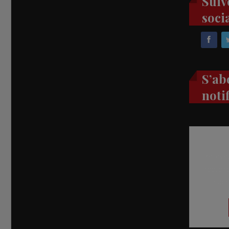
Suiv
soci
S’ab
noti
Recevez
réel di
abon