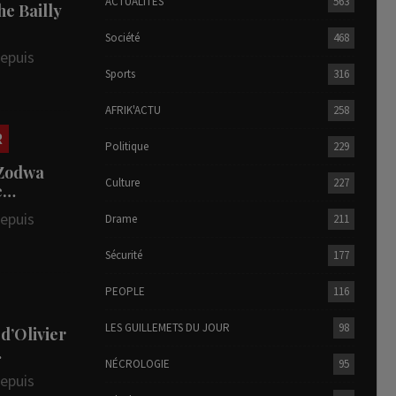
ACTUALITÉS
563
he Bailly
Société
468
depuis
Sports
316
AFRIK'ACTU
258
R
Politique
229
 Zodwa
Culture
227
te…
depuis
Drame
211
Sécurité
177
PEOPLE
116
LES GUILLEMETS DU JOUR
98
 d’Olivier
…
NÉCROLOGIE
95
depuis