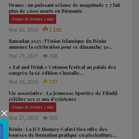
Drame : un puissant séisme de magnitude 7, 7 fait
plus de 1.600 morts en Birmanie
Mar 30, 2025
1 152
Ramadan 2025 : l’Union Islamique du Bénin
annonce la célébration pour ce dimanche 30…
Mar 29, 2025
398
« Eat and Drink » Cotonou festival au palais des
congrès: la 6è édition s’installe…
Mar 29, 2025
737
Vie associative : La Jeunesse Sportive de Fifadji
célèbre ses 15 ans d’existence
Mar 27, 2025
305
Bénin : La JCI Abomey-Calavi Sica offre des
bourses de formation pratique en pisciculture…