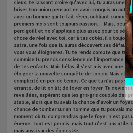
cieux, te laissant croire qu'avec lui, tu auras une me
brises ton union pensant en avoir conquis un autre
avec un homme qui te fait rêver, oubliant comment 
premiers mois sont toujours passion. ... Mais, peu à 
perd goût et ne s'applique plus assez pour te sédui
chose de réel avec toi, car à tes cotés, il a toujour
autre, une fois que tu auras découvert ses défauts, 
vous vous éloignerez. Tu te rends compte que tu t'e
commise.Tu prends conscience de l'importance de l
de tes enfants. Mais hélas, il s'est mis avec une au
éloigner la nouvelle conquête de ton ex. Mais elle a 
complicité en peu de temps. Ce que tu n'as pas su fa
errante, de lit en lit; de foyer en foyer. Tu devien
reveillées, espérant que les gris-gris couplés des 
stable, alors que tu avais la chance d'avoir un foy
chance de tomber sur un homme que tu pouvais mode
moment où tu comprendras que le foyer n'est pas un
énerve. Tout est permis, mais tout n'est pas utile.
mais aussi sur des épines >>.