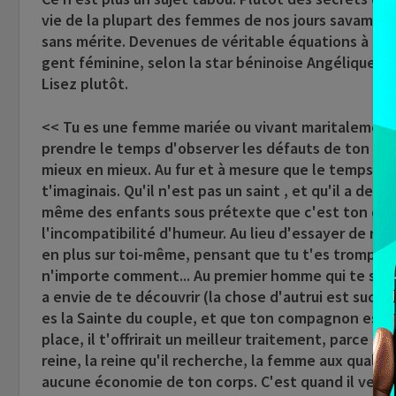
vie de la plupart des femmes de nos jours savamme
sans mérite. Devenues de véritable équations à inco
gent féminine, selon la star béninoise Angélique Kid
Lisez plutôt.
<< Tu es une femme mariée ou vivant maritalement
prendre le temps d'observer les défauts de ton part
mieux en mieux. Au fur et à mesure que le temps pas
t'imaginais. Qu'il n'est pas un saint , et qu'il a d
même des enfants sous prétexte que c'est ton devoir
l'incompatibilité d'humeur. Au lieu d'essayer de rét
en plus sur toi-même, pensant que tu t'es trompée d
n'importe comment... Au premier homme qui te salue,
a envie de te découvrir (la chose d'autrui est sucrée
es la Sainte du couple, et que ton compagnon est à l
place, il t'offrirait un meilleur traitement, parce qu
reine, la reine qu'il recherche, la femme aux qualités
aucune économie de ton corps. C'est quand il veut e