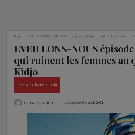
Home
EVEILLONS-NOUS épisode N°9 : Ces pratiques malsaines qui ruinent les femmes au quoti
EVEILLONS-NOUS épisode N
qui ruinent les femmes au 
Kidjo
Last updated
Avr 18, 2021
Par
LA REDACTION