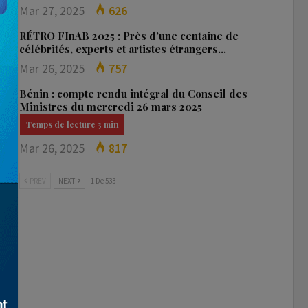
Mar 27, 2025
626
RÉTRO FInAB 2025 : Près d’une centaine de
célébrités, experts et artistes étrangers…
Mar 26, 2025
757
Bénin : compte rendu intégral du Conseil des
Ministres du mercredi 26 mars 2025
Mar 26, 2025
817
PREV
NEXT
1 De 533