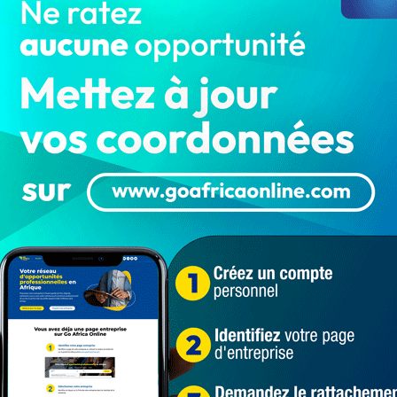
nt, obnubilées et quasiment aveuglées par l’opulence
nnus, ce sont des pratiques qui ruinent l’avenir de la
jo.
 avec un homme. Tu t'es engagée trop vite, sans
enaire. ... Une fois dans sa maison, tu le découvres de
se, Tu te rends compte qu'il n'est pas le rêve que tu
es défauts comme tout le monde. Tu lui donnes quand-
. ... Plus le temps passe, plus vous persistez dans
ablir la situation en communiquant, Tu te replies de plus
e partenaire. Tu te laisses courtiser par n'importe qui
 tu étales tes problèmes de couple. Et lui, parce qu'il
), il te laisse croire que tu es la femme parfaite, que tu
'origine de tous vos problèmes. Il te fait croire qu'à sa
e tu vaux de l'or. Il te donne l'impression d'être une
 incomparables. ... Et quand tu lui cèdes, le gars ne fait
t comme il veut. Il te fait toucher les nuages et les