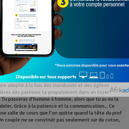
illeure vie. Tu quittes ton foyer pour le rejoindre. Tu
. Tu te sépares de ton compagnon pour aller en aventure
étaient tes débuts avec ton ex. Tu ignores que les
peu, la passion s'estompe. La réalité vous rattrape. Il
re. En fait, il n'a jamais profondément envisagé quelque
s vécu avec l'impression que tu le quitteras pour un
comme tu l'as fait avec ton ex. ... Le temps passe et
s cognée la tête; tu réalises la bourde que tu as
a communication, et tu essaies de revenir avec le père
tre qui le comprend mieux. ... Tu fais des manigances pour
réussi à le conquérir. Avec lui, elle a su développer une
ire pendant longtemps. ... Et là, tu te retrouves
s une adepte à la fois des marabouts et des églises
prières des pasteurs te propulseront dans un foyer
er. Tu passeras d'homme à homme, alors que tu as eu la
ler, Grâce à la patience et la communication... Ce
e salle de cours que l'on quitte quand la tête du prof
 Un couple ne se construit pas seulement sur du coton,