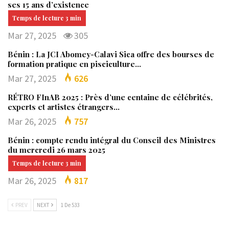
ses 15 ans d’existence
Mar 27, 2025
305
Bénin : La JCI Abomey-Calavi Sica offre des bourses de
formation pratique en pisciculture…
Mar 27, 2025
626
RÉTRO FInAB 2025 : Près d’une centaine de célébrités,
experts et artistes étrangers…
Mar 26, 2025
757
Bénin : compte rendu intégral du Conseil des Ministres
du mercredi 26 mars 2025
Mar 26, 2025
817
PREV
NEXT
1 De 533