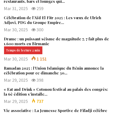
restaurants, bars et lounges qui…
Mar 31, 2025
259
Célébration de l’Aïd El Fitr 2025 : Les vœux de Ulrich
Adjovi, PDG du Groupe Empire…
Mar 30, 2025
300
Drame : un puissant séisme de magnitude 7, 7 fait plus de
1.600 morts en Birmanie
Mar 30, 2025
1 151
Ramadan 2025 : l’Union Islamique du Bénin annonce la
célébration pour ce dimanche 30…
Mar 29, 2025
398
« Eat and Drink » Cotonou festival au palais des congrès:
la 6è édition s’installe…
Mar 29, 2025
737
Vie associative : La Jeunesse Sportive de Fifadji célèbre