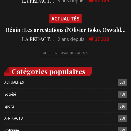
LA REDACTION
3 ans depuis
42 789
ACTUALITÉS
Bénin : Les arrestations d’Olivier Boko, Oswald…
LA REDACTION
2 ans depuis
37 318
AFFICHER PLUS DE MESSAGES
Catégories populaires
ACTUALITÉS
563
Société
468
Sports
316
AFRIK'ACTU
258
Politique
229