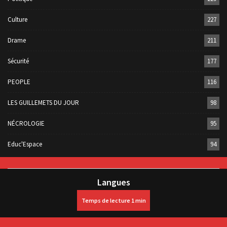
Culture
227
Drame
211
Sécurité
177
PEOPLE
116
LES GUILLEMETS DU JOUR
98
NÉCROLOGIE
95
Educ'Espace
94
Langues