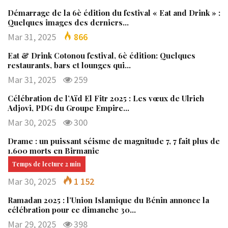
Démarrage de la 6è édition du festival « Eat and Drink » :
Quelques images des derniers…
Mar 31, 2025
866
Eat & Drink Cotonou festival, 6è édition: Quelques
restaurants, bars et lounges qui…
Mar 31, 2025
259
Célébration de l’Aïd El Fitr 2025 : Les vœux de Ulrich
Adjovi, PDG du Groupe Empire…
Mar 30, 2025
300
Drame : un puissant séisme de magnitude 7, 7 fait plus de
1.600 morts en Birmanie
Mar 30, 2025
1 152
Ramadan 2025 : l’Union Islamique du Bénin annonce la
célébration pour ce dimanche 30…
Mar 29, 2025
398