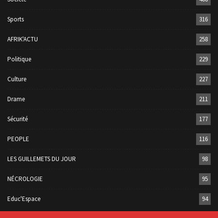
Sports
316
AFRIK'ACTU
258
Politique
229
Culture
227
Drame
211
Sécurité
177
PEOPLE
116
LES GUILLEMETS DU JOUR
98
NÉCROLOGIE
95
Educ'Espace
94