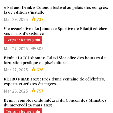
« Eat and Drink » Cotonou festival au palais des congrès:
la 6è édition s’installe…
Mar 29, 2025
737
Vie associative : La Jeunesse Sportive de Fifadji célèbre
ses 15 ans d’existence
Mar 27, 2025
305
Bénin : La JCI Abomey-Calavi Sica offre des bourses de
formation pratique en pisciculture…
Mar 27, 2025
626
RÉTRO FInAB 2025 : Près d’une centaine de célébrités,
experts et artistes étrangers…
Mar 26, 2025
757
Bénin : compte rendu intégral du Conseil des Ministres
du mercredi 26 mars 2025