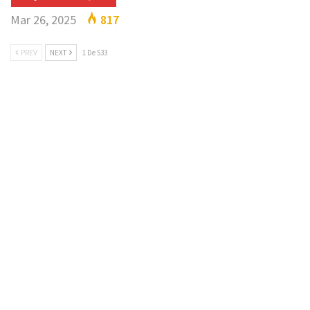
Mar 26, 2025
817
PREV
NEXT
1 De 533