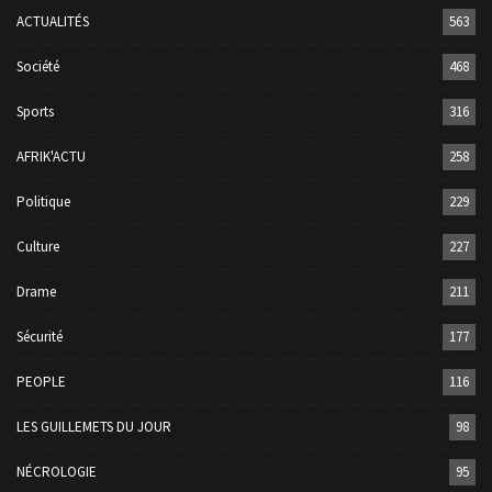
ACTUALITÉS
563
Société
468
Sports
316
AFRIK'ACTU
258
Politique
229
Culture
227
Drame
211
Sécurité
177
PEOPLE
116
LES GUILLEMETS DU JOUR
98
NÉCROLOGIE
95