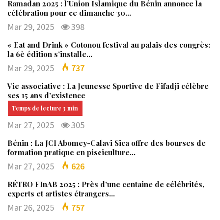
Ramadan 2025 : l’Union Islamique du Bénin annonce la
célébration pour ce dimanche 30…
Mar 29, 2025
398
« Eat and Drink » Cotonou festival au palais des congrès:
la 6è édition s’installe…
Mar 29, 2025
737
Vie associative : La Jeunesse Sportive de Fifadji célèbre
ses 15 ans d’existence
Mar 27, 2025
305
Bénin : La JCI Abomey-Calavi Sica offre des bourses de
formation pratique en pisciculture…
Mar 27, 2025
626
RÉTRO FInAB 2025 : Près d’une centaine de célébrités,
experts et artistes étrangers…
Mar 26, 2025
757