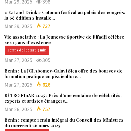
Mar 29, 2025
398
« Eat and Drink » Cotonou festival au palais des congrès:
la 6è édition s’installe…
Mar 29, 2025
737
Vie associative : La Jeunesse Sportive de Fifadji célèbre
ses 15 ans d’existence
Mar 27, 2025
305
Bénin : La JCI Abomey-Calavi Sica offre des bourses de
formation pratique en pisciculture…
Mar 27, 2025
626
RÉTRO FInAB 2025 : Près d’une centaine de célébrités,
experts et artistes étrangers…
Mar 26, 2025
757
Bénin : compte rendu intégral du Conseil des Ministres
du mercredi 26 mars 2025