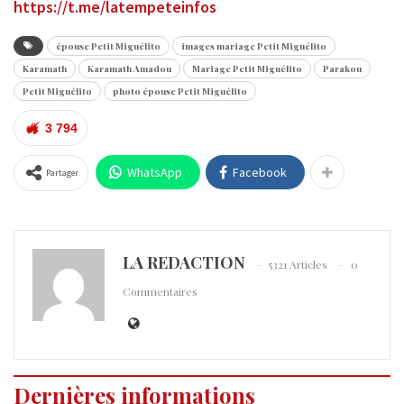
https://t.me/latempeteinfos
épouse Petit Miguélito
images mariage Petit Miguélito
Karamath
Karamath Amadou
Mariage Petit Miguélito
Parakou
Petit Miguélito
photo épouse Petit Miguélito
3 794
WhatsApp
Facebook
Partager
LA REDACTION
5321 Articles
0
Commentaires
Dernières informations