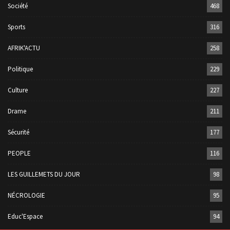
Société
468
Sports
316
AFRIK'ACTU
258
Politique
229
Culture
227
Drame
211
Sécurité
177
PEOPLE
116
LES GUILLEMETS DU JOUR
98
NÉCROLOGIE
95
Educ'Espace
94