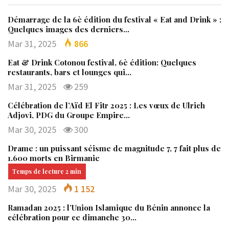
Démarrage de la 6è édition du festival « Eat and Drink » :
Quelques images des derniers…
Mar 31, 2025
866
Eat & Drink Cotonou festival, 6è édition: Quelques
restaurants, bars et lounges qui…
Mar 31, 2025
259
Célébration de l’Aïd El Fitr 2025 : Les vœux de Ulrich
Adjovi, PDG du Groupe Empire…
Mar 30, 2025
300
Drame : un puissant séisme de magnitude 7, 7 fait plus de
1.600 morts en Birmanie
Mar 30, 2025
1 152
Ramadan 2025 : l’Union Islamique du Bénin annonce la
célébration pour ce dimanche 30…