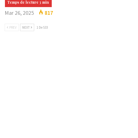
Mar 26, 2025
817
PREV
NEXT
1 De 533