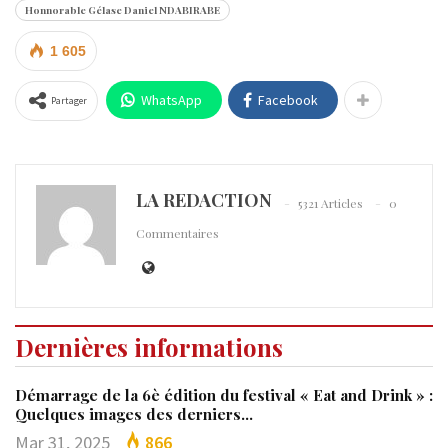
Honnorable Gélase Daniel NDABIRABE
1 605
WhatsApp
Facebook
Partager
LA REDACTION
5321 Articles
0
Commentaires
Dernières informations
Démarrage de la 6è édition du festival « Eat and Drink » :
Quelques images des derniers…
Mar 31, 2025
866