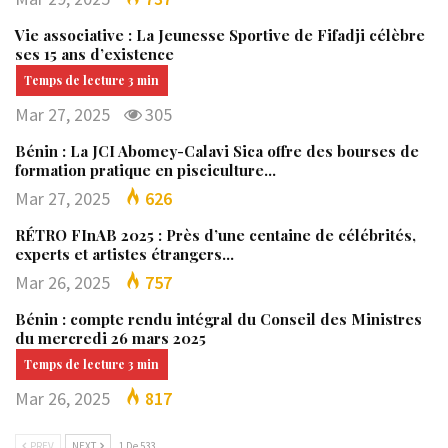
Vie associative : La Jeunesse Sportive de Fifadji célèbre
ses 15 ans d’existence
Mar 27, 2025
305
Bénin : La JCI Abomey-Calavi Sica offre des bourses de
formation pratique en pisciculture…
Mar 27, 2025
626
RÉTRO FInAB 2025 : Près d’une centaine de célébrités,
experts et artistes étrangers…
Mar 26, 2025
757
Bénin : compte rendu intégral du Conseil des Ministres
du mercredi 26 mars 2025
Mar 26, 2025
817
PREV
NEXT
1 De 533