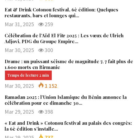
Eat & Drink Cotonou festival, 6è édition: Quelques
restaurants, bars et lounges qui…
Mar 31, 2025
259
Célébration de l’Aïd El Fitr 2025 : Les vœux de Ulrich
Adjovi, PDG du Groupe Empire…
Mar 30, 2025
300
Drame : un puissant séisme de magnitude 7, 7 fait plus de
1.600 morts en Birmanie
Mar 30, 2025
1 152
Ramadan 2025 : l’Union Islamique du Bénin annonce la
célébration pour ce dimanche 30…
Mar 29, 2025
398
« Eat and Drink » Cotonou festival au palais des congrès:
la 6è édition s’installe…
Mar 29, 2025
737