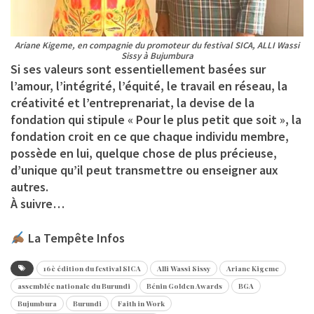
Ariane Kigeme, en compagnie du promoteur du festival SICA, ALLI Wassi
Sissy à Bujumbura
Si ses valeurs sont essentiellement basées sur
l’amour, l’intégrité, l’équité, le travail en réseau, la
créativité et l’entreprenariat, la devise de la
fondation qui stipule « Pour le plus petit que soit », la
fondation croit en ce que chaque individu membre,
possède en lui, quelque chose de plus précieuse,
d’unique qu’il peut transmettre ou enseigner aux
autres.
À suivre…
La Tempête Infos
16è édition du festival SICA
Alli Wassi Sissy
Ariane Kigeme
assemblée nationale du Burundi
Bénin Golden Awards
BGA
Bujumbura
Burundi
Faith in Work