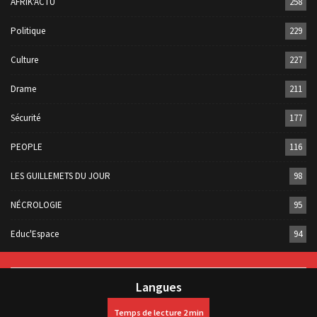
AFRIK'ACTU
258
Politique
229
Culture
227
Drame
211
Sécurité
177
PEOPLE
116
LES GUILLEMETS DU JOUR
98
NÉCROLOGIE
95
Educ'Espace
94
Langues