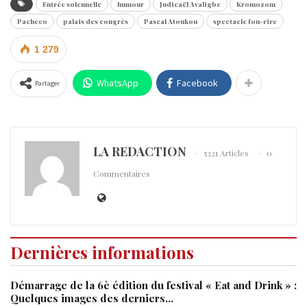
Entrée solennelle
humour
Judicaël Avaligbe
Kromozom
Pacheco
palais des congrès
Pascal Atoukou
spectacle fou-rire
1 279
WhatsApp
Facebook
Partager
LA REDACTION
5321 Articles
0
Commentaires
Dernières informations
Démarrage de la 6è édition du festival « Eat and Drink » :
Quelques images des derniers…