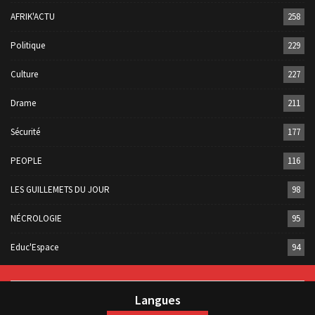
AFRIK'ACTU
258
Politique
229
Culture
227
Drame
211
Sécurité
177
PEOPLE
116
LES GUILLEMETS DU JOUR
98
NÉCROLOGIE
95
Educ'Espace
94
Langues