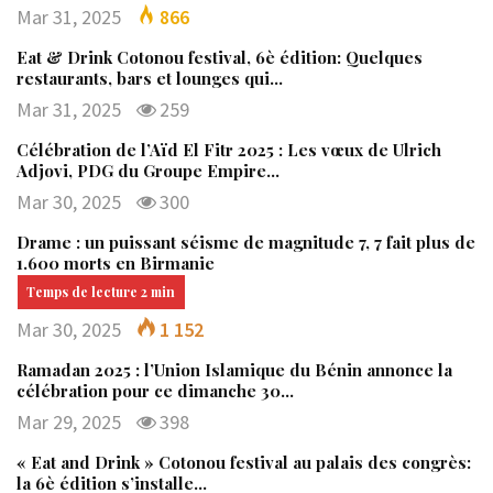
Mar 31, 2025
866
Eat & Drink Cotonou festival, 6è édition: Quelques
restaurants, bars et lounges qui…
Mar 31, 2025
259
Célébration de l’Aïd El Fitr 2025 : Les vœux de Ulrich
Adjovi, PDG du Groupe Empire…
Mar 30, 2025
300
Drame : un puissant séisme de magnitude 7, 7 fait plus de
1.600 morts en Birmanie
Mar 30, 2025
1 152
Ramadan 2025 : l’Union Islamique du Bénin annonce la
célébration pour ce dimanche 30…
Mar 29, 2025
398
« Eat and Drink » Cotonou festival au palais des congrès:
la 6è édition s’installe…