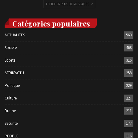
AFFICHER PLUS DE MESSAGES
Catégories populaires
ACTUALITÉS
563
Société
468
Sports
316
AFRIK'ACTU
258
Politique
229
Culture
227
Drame
211
Sécurité
177
PEOPLE
116