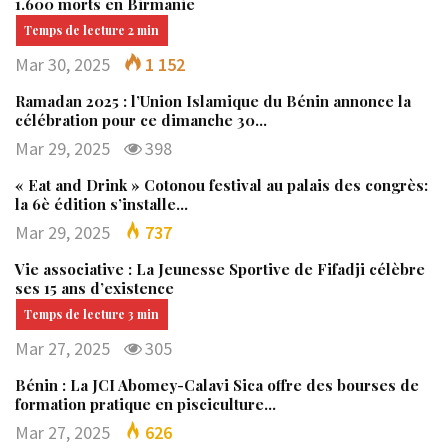
1.600 morts en Birmanie
Mar 30, 2025
1 152
Ramadan 2025 : l’Union Islamique du Bénin annonce la
célébration pour ce dimanche 30…
Mar 29, 2025
398
« Eat and Drink » Cotonou festival au palais des congrès:
la 6è édition s’installe…
Mar 29, 2025
737
Vie associative : La Jeunesse Sportive de Fifadji célèbre
ses 15 ans d’existence
Mar 27, 2025
305
Bénin : La JCI Abomey-Calavi Sica offre des bourses de
formation pratique en pisciculture…
Mar 27, 2025
626