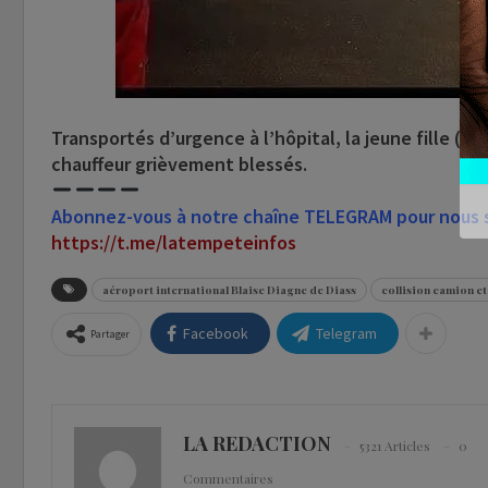
Transportés d’urgence à l’hôpital, la jeune fille (
chauffeur grièvement blessés.
Abonnez-vous à notre chaîne TELEGRAM pour nous su
https://t.me/latempeteinfos
aéroport international Blaise Diagne de Diass
collision camion et
Facebook
Telegram
Partager
LA REDACTION
5321 Articles
0
Commentaires