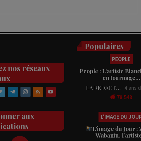
Populaires
PEOPLE
ez nos réseaux
People : L’artiste Blanc
aux
en tournage…
LA REDACTION
4 ans 
78 548
onner aux
L'IMAGE DU JOU
fications
L’image du Jour :
Wabantu, l’artis