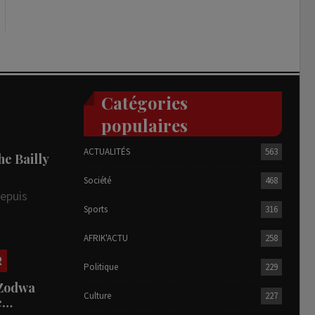
Catégories
populaires
ACTUALITÉS
563
he Bailly
Société
468
depuis
Sports
316
AFRIK'ACTU
258
R
Politique
229
 Zodwa
Culture
227
te…