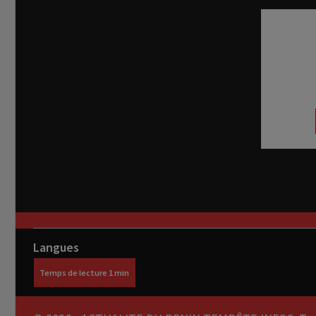
Recevez
réel di
abon
Langues