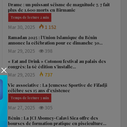
Drame : un puissant séisme de magnitude 7, 7 fait
plus de 1.600 morts en Birmanie
Mar 30, 2025
1 152
Ramadan 2025 : l’Union Islamique du Bénin
annonce la célébration pour ce dimanche 30…
Mar 29, 2025
398
« Eat and Drink » Cotonou festival au palais des
congrès: la 6è édition s’installe…
Mar 29, 2025
737
Vie associative : La Jeunesse Sportive de Fifadji
célèbre ses 15 ans d’existence
Mar 27, 2025
305
Bénin : La JCI Abomey-Calavi Sica offre des
bourses de formation pratique en pisciculture…