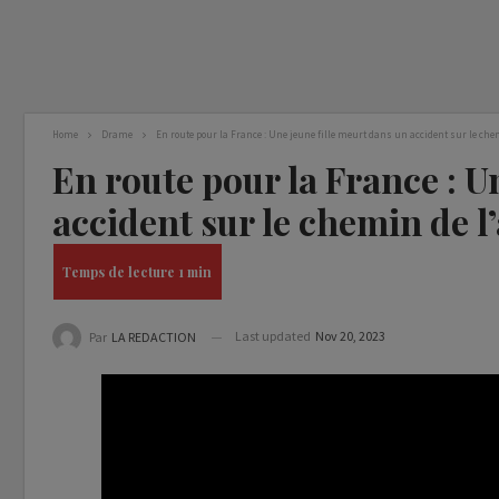
Home
Drame
En route pour la France : Une jeune fille meurt dans un accident sur le chem
En route pour la France : U
accident sur le chemin de l
Last updated
Nov 20, 2023
Par
LA REDACTION