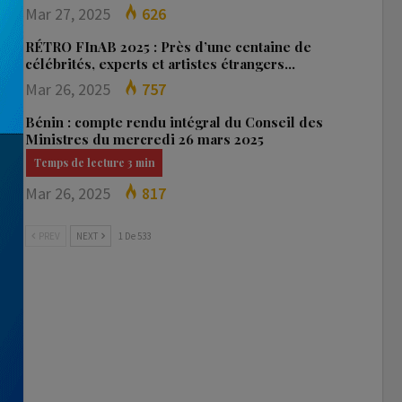
Mar 27, 2025
626
RÉTRO FInAB 2025 : Près d’une centaine de
célébrités, experts et artistes étrangers…
Mar 26, 2025
757
Bénin : compte rendu intégral du Conseil des
Ministres du mercredi 26 mars 2025
Mar 26, 2025
817
PREV
NEXT
1 De 533