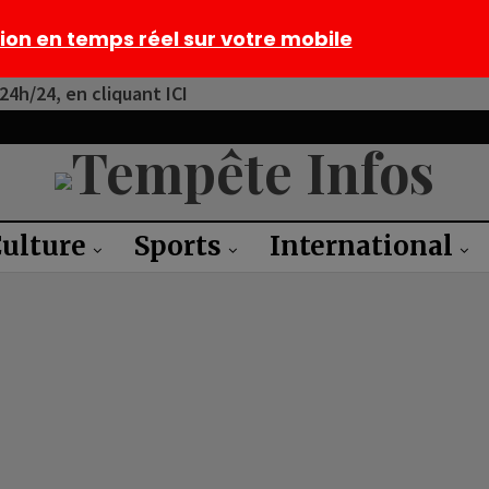
tion en temps réel sur votre mobile
4h/24, en cliquant ICI
ulture
Sports
International