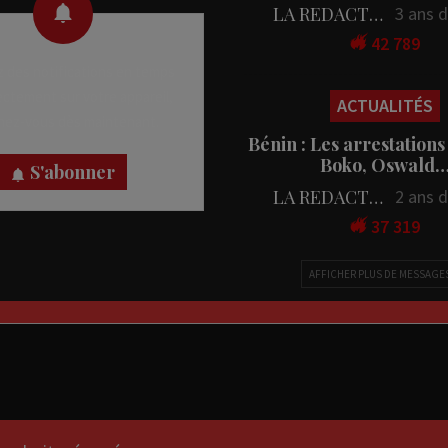
LA REDACTION
3 ans 
42 789
 des notifications en temps
rectement sur votre appareil,
ACTUALITÉS
nez-vous dès maintenant.
Bénin : Les arrestations
Boko, Oswald
S'abonner
LA REDACTION
2 ans 
37 319
AFFICHER PLUS DE MESSAGE