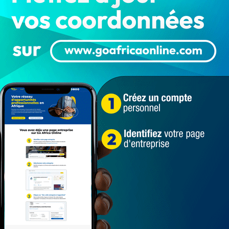
 chemin de l’aéroport international Blaise Diagne de
 devrait s’envoler pour la France. Selon notre source, le
, ses deux sœurs et leur chauffeur, était entré en
on loin du pont péage.