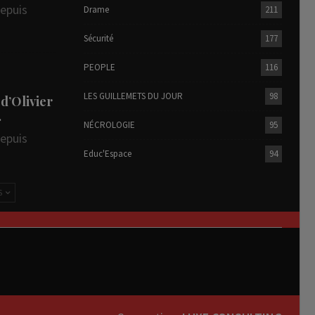
depuis
Drame
211
Sécurité
177
PEOPLE
116
LES GUILLEMETS DU JOUR
98
 d’Olivier
…
NÉCROLOGIE
95
depuis
Educ'Espace
94
S