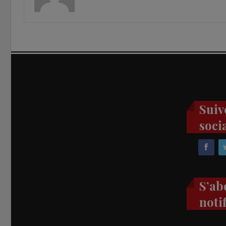
Suiv
soci
S’ab
noti