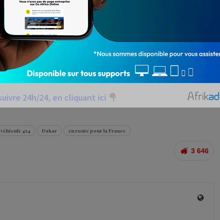
Adama) et sa mère sont décédées. Ses deux sœurs et le
ivre 24h/24, en cliquant ici
 véhicule 4x4
Dakar
en route pour la France
3 646